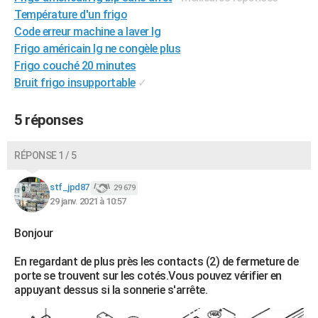
Température d'un frigo
City break
Voyage de noces
Climat
Destinations
Voyage nature
Forum
+
PHOTO
Code erreur machine a laver lg
GUIDES D'ACHAT
Frigo américain lg ne congèle plus
Frigo couché 20 minutes
BONS PLANS
Bruit frigo insupportable
✓
CARTE DE VOEUX
5 réponses
Carte Bonne année
Carte Pâques
Carte de Noël
Carte Saint-Valentin
Carte d'anniversaire
DICTIONNAIRE
RÉPONSE 1 / 5
Biographies
Expressions
Dictionnaire
Citations
Proverbes
PROGRAMME TV
stf_jpd87
29 679
COPAINS D'AVANT
29 janv. 2021 à 10:57
Se connecter
Collèges
Universités
Service militaire
S'inscrire
Lycées
Primaires
Entreprises
Avis de recherche
AVIS DE DÉCÈS
Bonjour
FORUM
En regardant de plus près les contacts (2) de fermeture de
Lifestyle
Sport
Television
Cinema
Bricolage
Culture
Auto
Voyage
porte se trouvent sur les cotés.Vous pouvez vérifier en
appuyant dessus si la sonnerie s'arrête.