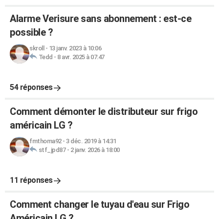
Alarme Verisure sans abonnement : est-ce
possible ?
skroll
-
13 janv. 2023 à 10:06
Tedd
-
8 avr. 2025 à 07:47
54 réponses
Comment démonter le distributeur sur frigo
américain LG ?
fmthoma92
-
3 déc. 2019 à 14:31
stf_jpd87
-
2 janv. 2026 à 18:00
11 réponses
Comment changer le tuyau d'eau sur Frigo
Américain LG ?