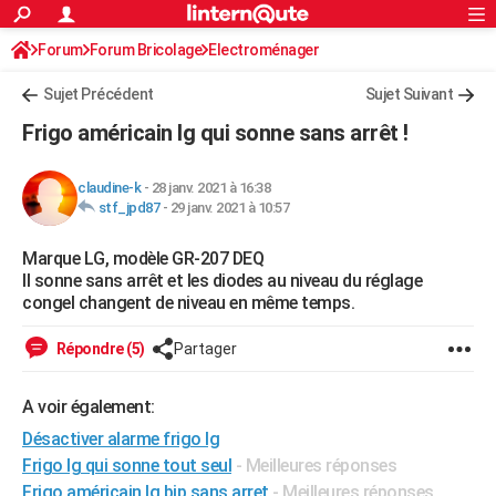
ACTUALITÉS
Forum
Forum Bricolage
Connexion
Electroménager
S'inscrire
Rechercher
Société
Education
Villes
Politique
Faits Divers
Monde
+
SPORT
Sujet Précédent
Sujet Suivant
Football
Cyclisme
Forum
Coupe du monde 2026
Tennis
Rugby
CULTURE
Frigo américain lg qui sonne sans arrêt !
TNT
Cinéma
Musique
Programme TV
Streaming
Sorties cinéma
+
FINANCE
claudine-k
-
28 janv. 2021 à 16:38
Impôts
Immobilier
Banque
Crédit
Retraite
Epargne
Risques naturels par ville
Assurance
AUTO
stf_jpd87
-
29 janv. 2021 à 10:57
Réserver un essai
Berlines
Forum auto
Essais
Citadines
SUV
+
HIGH-TECH
Marque LG, modèle GR-207 DEQ
Il sonne sans arrêt et les diodes au niveau du réglage
Meilleur smartphone
Ordinateurs
Guide high-tech
Mobiles
Internet
Jeux vidéo
+
BRICOLAGE
congel changent de niveau en même temps.
Aménagement intérieur
Cuisine
Jardinage
+
Forum
Extérieur
Salle de bains
Rangement
WEEK-END
Répondre (5)
Partager
Escapades
Expositions
Week-end nature
Guides de France
Patrimoine
Musées
+
LIFESTYLE
A voir également:
Bien-être
Mode
+
Art de vivre
Loisirs
Modes de vie
SANTE
Désactiver alarme frigo lg
Frigo lg qui sonne tout seul
- Meilleures réponses
Guide de la santé
Médicaments
+
Alimentation
Maladies
Sommeil
VOYAGE
Frigo américain lg bip sans arret
- Meilleures réponses