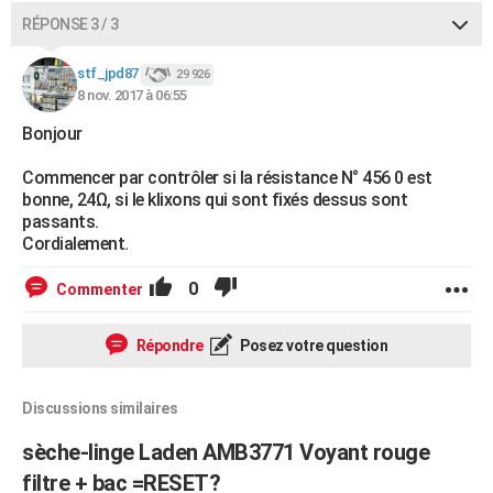
RÉPONSE 3 / 3
stf_jpd87
29 926
8 nov. 2017 à 06:55
Bonjour
Commencer par contrôler si la résistance N° 456 0 est
bonne, 24Ω, si le klixons qui sont fixés dessus sont
passants.
Cordialement.
0
Commenter
Répondre
Posez votre question
Discussions similaires
sèche-linge Laden AMB3771 Voyant rouge
filtre + bac =RESET?