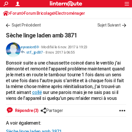
ACTUALITÉS
Forum
Forum Bricolage
Connexion
Electroménager
S'inscrire
Rechercher
Société
Education
Villes
Politique
Faits Divers
Monde
+
SPORT
Sujet Précédent
Sujet Suivant
Football
Cyclisme
Forum
Coupe du monde 2026
Tennis
Rugby
CULTURE
Sèche linge laden amb 3871
TNT
Cinéma
Musique
Programme TV
Streaming
Sorties cinéma
+
FINANCE
eyvasion59
-
Modifié le 6 nov. 2017 à 19:23
stf_jpd87
-
8 nov. 2017 à 06:55
Impôts
Immobilier
Banque
Crédit
Retraite
Epargne
Risques naturels par ville
Assurance
AUTO
Bonsoir suite a une chaussette coincé dans le ventilo j'ai
Réserver un essai
Berlines
Forum auto
Essais
Citadines
SUV
+
HIGH-TECH
démonté et remonté l'appareil problème maintenant quand
je le mets en route le tambour tourne 1 fois dans un sens
Meilleur smartphone
Ordinateurs
Guide high-tech
Mobiles
Internet
Jeux vidéo
+
BRICOLAGE
et une fois dans l'autre puis s’arrête et à chaque fois il fait
la même chose même après réinitialisation, j'ai trouvé un
Aménagement intérieur
Cuisine
Jardinage
+
Forum
Extérieur
Salle de bains
Rangement
WEEK-END
petit aimant
collé
sur une parois mais je ne sais pas si il
viens de l’appareil si quelqu'un peu m'aider merci à vous
Escapades
Expositions
Week-end nature
Guides de France
Patrimoine
Musées
+
LIFESTYLE
Répondre (3)
Partager
Bien-être
Mode
+
Art de vivre
Loisirs
Modes de vie
SANTE
A voir également:
Guide de la santé
Médicaments
+
Alimentation
Maladies
Sommeil
VOYAGE
Sèche linge laden amb 3871