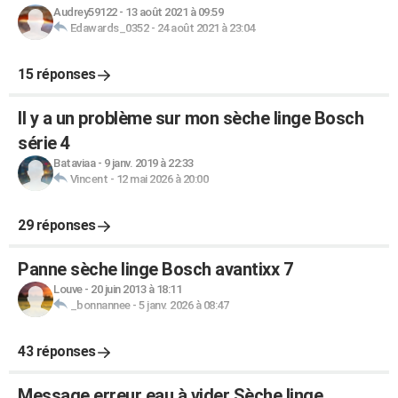
Audrey59122
-
13 août 2021 à 09:59
Edawards_0352
-
24 août 2021 à 23:04
15 réponses
Il y a un problème sur mon sèche linge Bosch
série 4
Bataviaa
-
9 janv. 2019 à 22:33
Vincent
-
12 mai 2026 à 20:00
29 réponses
Panne sèche linge Bosch avantixx 7
Louve
-
20 juin 2013 à 18:11
_bonnannee
-
5 janv. 2026 à 08:47
43 réponses
Message erreur eau à vider Sèche linge