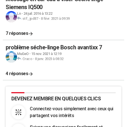
Siemens IQ500
Ln
-
24 juil. 2016 à 13:22
stf_jpd87
-
8 févr. 2021 à 09:39
7 réponses
problème séche-linge Bosch avantixx 7
MuGeO
-
15 nov. 2021 à 12:19
Craco
-
8 janv. 2023 à 08:32
4 réponses
DEVENEZ MEMBRE EN QUELQUES CLICS
Connectez-vous simplement avec ceux qui
partagent vos intérêts