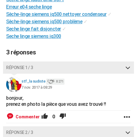
City break
Voyage de noces
Climat
Destinations
Voyage nature
Forum
+
Erreur e04 seche linge
PHOTO
Sèche-linge siemens iq500 nettoyer condenseur
✓
GUIDES D'ACHAT
Sèche-linge siemens iq500 problème
✓
Seche linge fait disjoncter
✓
BONS PLANS
Seche linge siemens iq300
CARTE DE VOEUX
3 réponses
Carte Bonne année
Carte Pâques
Carte de Noël
Carte Saint-Valentin
Carte d'anniversaire
DICTIONNAIRE
RÉPONSE 1 / 3
Biographies
Expressions
Dictionnaire
Citations
Proverbes
PROGRAMME TV
stf_la sudiste
COPAINS D'AVANT
8 271
7 nov. 2017 à 08:29
Se connecter
Collèges
Universités
Service militaire
S'inscrire
Lycées
Primaires
Entreprises
Avis de recherche
AVIS DE DÉCÈS
bonjour,
prenez en photo la pièce que vous avez trouvé !!
FORUM
0
Commenter
Lifestyle
Sport
Television
Cinema
Bricolage
Culture
Auto
Voyage
RÉPONSE 2 / 3