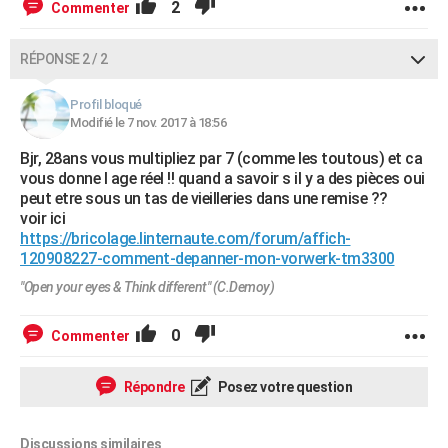
2
Commenter
RÉPONSE 2 / 2
Profil bloqué
Modifié le 7 nov. 2017 à 18:56
Bjr, 28ans vous multipliez par 7 (comme les toutous) et ca
vous donne l age réel !! quand a savoir s il y a des pièces oui
peut etre sous un tas de vieilleries dans une remise ??
voir ici
https://bricolage.linternaute.com/forum/affich-
120908227-comment-depanner-mon-vorwerk-tm3300
"Open your eyes & Think different" (C.Demoy)
0
Commenter
Répondre
Posez votre question
Discussions similaires