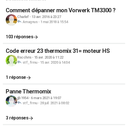
Comment dépanner mon Vorwerk TM3300 ?
Charlef
-
13 avr. 2016 à 23:27
Amagnus
-
1 mai 2018 à 15:54
103 réponses
Code erreur 23 thermomix 31= moteur HS
Rscchris
-
15 avr. 2020 à 11:22
stf_frmu
-
15 avr. 2020 à 14:04
1 réponse
Panne Thermomix
jjb1954
-
6 mars 2021 à 19:07
stf_frmu
-
28 juil. 2021 à 08:02
3 réponses