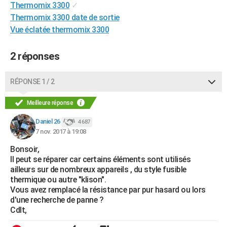
Thermomix 3300
✓
City break
Voyage de noces
Climat
Destinations
Voyage nature
Forum
+
PHOTO
Thermomix 3300 date de sortie
Vue éclatée thermomix 3300
GUIDES D'ACHAT
BONS PLANS
2 réponses
CARTE DE VOEUX
RÉPONSE 1 / 2
Carte Bonne année
Carte Pâques
Carte de Noël
Carte Saint-Valentin
Carte d'anniversaire
DICTIONNAIRE
Meilleure réponse
Biographies
Expressions
Dictionnaire
Citations
Proverbes
PROGRAMME TV
Daniel 26
4 687
7 nov. 2017 à 19:08
COPAINS D'AVANT
Bonsoir,
Se connecter
Collèges
Universités
Service militaire
S'inscrire
Lycées
Primaires
Entreprises
Avis de recherche
AVIS DE DÉCÈS
Il peut se réparer car certains éléments sont utilisés
ailleurs sur de nombreux appareils , du style fusible
FORUM
thermique ou autre "klison".
Vous avez remplacé la résistance par pur hasard ou lors
Lifestyle
Sport
Television
Cinema
Bricolage
Culture
Auto
Voyage
d'une recherche de panne ?
Cdlt,