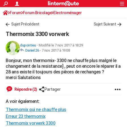
ACTUALITÉS
Forum
Forum Bricolage
Connexion
Electroménager
S'inscrire
Rechercher
Société
Education
Villes
Politique
Faits Divers
Monde
+
SPORT
Sujet Précédent
Sujet Suivant
Football
Cyclisme
Forum
Coupe du monde 2026
Tennis
Rugby
CULTURE
Thermomix 3300 vorwerk
TNT
Cinéma
Musique
Programme TV
Streaming
Sorties cinéma
+
FINANCE
dupontieu
-
Modifié le 7 nov. 2017 à 18:29
Daniel 26
-
7 nov. 2017 à 19:08
Impôts
Immobilier
Banque
Crédit
Retraite
Epargne
Risques naturels par ville
Assurance
AUTO
Bonjour, mon thermomix- 3300 ne chauffe plus malgré le
Réserver un essai
Berlines
Forum auto
Essais
Citadines
SUV
+
HIGH-TECH
changement de la resistance] , peut on encore le réparer il a
28 ans existe il toujours des pièces de rechanges ?
Meilleur smartphone
Ordinateurs
Guide high-tech
Mobiles
Internet
Jeux vidéo
+
BRICOLAGE
merci Salutations
Aménagement intérieur
Cuisine
Jardinage
+
Forum
Extérieur
Salle de bains
Rangement
WEEK-END
Répondre (2)
Partager
Escapades
Expositions
Week-end nature
Guides de France
Patrimoine
Musées
+
LIFESTYLE
A voir également:
Thermomix qui ne chauffe plus
Bien-être
Mode
+
Art de vivre
Loisirs
Modes de vie
SANTE
Erreur 23 thermomix
Guide de la santé
Médicaments
+
Alimentation
Maladies
Sommeil
VOYAGE
Thermomix vorwerk 3300