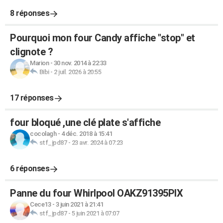
8 réponses
Pourquoi mon four Candy affiche "stop" et
clignote ?
Marion
-
30 nov. 2014 à 22:33
Bibi
-
2 juil. 2026 à 20:55
17 réponses
four bloqué ,une clé plate s'affiche
cocolagh
-
4 déc. 2018 à 15:41
stf_jpd87
-
23 avr. 2024 à 07:23
6 réponses
Panne du four Whirlpool OAKZ91395PIX
Cece13
-
3 juin 2021 à 21:41
stf_jpd87
-
5 juin 2021 à 07:07