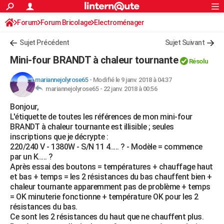
ACTUALITÉS
Forum
Forum Bricolage
Connexion
Electroménager
S'inscrire
Rechercher
Société
Education
Villes
Politique
Faits Divers
Monde
+
SPORT
Sujet Précédent
Sujet Suivant
Football
Cyclisme
Forum
Coupe du monde 2026
Tennis
Rugby
CULTURE
Mini-four BRANDT à chaleur tournante
Résolu
TNT
Cinéma
Musique
Programme TV
Streaming
Sorties cinéma
+
FINANCE
mariannejolyrose65
-
Modifié le 9 janv. 2018 à 04:37
mariannejolyrose65 -
22 janv. 2018 à 00:56
Impôts
Immobilier
Banque
Crédit
Retraite
Epargne
Risques naturels par ville
Assurance
AUTO
Bonjour,
Réserver un essai
Berlines
Forum auto
Essais
Citadines
SUV
+
HIGH-TECH
L'étiquette de toutes les références de mon mini-four
BRANDT à chaleur tournante est illisible ; seules
Meilleur smartphone
Ordinateurs
Guide high-tech
Mobiles
Internet
Jeux vidéo
+
BRICOLAGE
inscriptions que je décrypte :
220/240 V - 1380W - S/N 11 4..... ? - Modèle = commence
Aménagement intérieur
Cuisine
Jardinage
+
Forum
Extérieur
Salle de bains
Rangement
WEEK-END
par un K..... ?
Après essai des boutons = températures + chauffage haut
Escapades
Expositions
Week-end nature
Guides de France
Patrimoine
Musées
+
LIFESTYLE
et bas + temps = les 2 résistances du bas chauffent bien +
chaleur tournante apparemment pas de problème + temps
Bien-être
Mode
+
Art de vivre
Loisirs
Modes de vie
SANTE
= OK minuterie fonctionne + température OK pour les 2
résistances du bas.
Guide de la santé
Médicaments
+
Alimentation
Maladies
Sommeil
VOYAGE
Ce sont les 2 résistances du haut que ne chauffent plus.