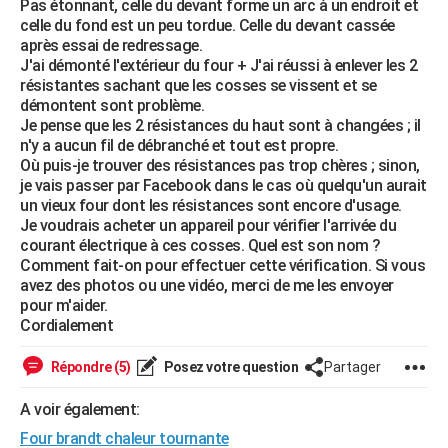
Pas étonnant, celle du devant forme un arc à un endroit et
City break
Voyage de noces
Climat
Destinations
Voyage nature
Forum
+
celle du fond est un peu tordue. Celle du devant cassée
PHOTO
après essai de redressage.
J'ai démonté l'extérieur du four + J'ai réussi à enlever les 2
GUIDES D'ACHAT
résistantes sachant que les cosses se vissent et se
démontent sont problème.
BONS PLANS
Je pense que les 2 résistances du haut sont à changées ; il
n'y a aucun fil de débranché et tout est propre.
CARTE DE VOEUX
Où puis-je trouver des résistances pas trop chères ; sinon,
Carte Bonne année
Carte Pâques
Carte de Noël
Carte Saint-Valentin
Carte d'anniversaire
je vais passer par Facebook dans le cas où quelqu'un aurait
DICTIONNAIRE
un vieux four dont les résistances sont encore d'usage.
Biographies
Expressions
Dictionnaire
Citations
Proverbes
Je voudrais acheter un appareil pour vérifier l'arrivée du
PROGRAMME TV
courant électrique à ces cosses. Quel est son nom ?
Comment fait-on pour effectuer cette vérification. Si vous
COPAINS D'AVANT
avez des photos ou une vidéo, merci de me les envoyer
Se connecter
Collèges
Universités
Service militaire
S'inscrire
Lycées
Primaires
Entreprises
Avis de recherche
pour m'aider.
AVIS DE DÉCÈS
Cordialement
FORUM
Répondre (5)
Posez votre question
Partager
Lifestyle
Sport
Television
Cinema
Bricolage
Culture
Auto
Voyage
A voir également:
Four brandt chaleur tournante