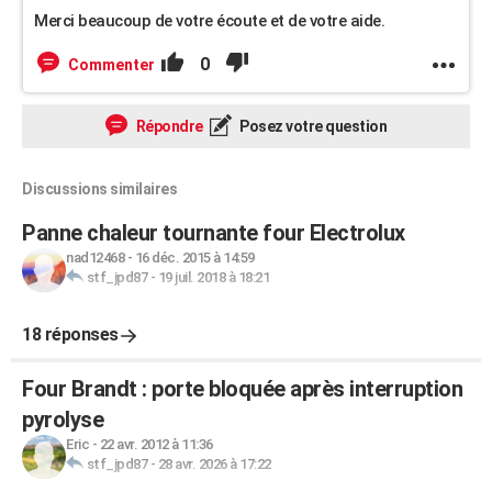
Merci beaucoup de votre écoute et de votre aide.
0
Commenter
Répondre
Posez votre question
Discussions similaires
Panne chaleur tournante four Electrolux
nad12468
-
16 déc. 2015 à 14:59
stf_jpd87
-
19 juil. 2018 à 18:21
18 réponses
Four Brandt : porte bloquée après interruption
pyrolyse
Eric
-
22 avr. 2012 à 11:36
stf_jpd87
-
28 avr. 2026 à 17:22