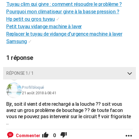
Tuyau clim qui givre : comment résoudre le problème ?
City break
Voyage de noces
Climat
Destinations
Voyage nature
Forum
+
PHOTO
Pourquoi mon climatiseur givre à la basse pression ?
Hp petit ou gros tuyau
✓
GUIDES D'ACHAT
Petit tuyau vidange machine à laver
BONS PLANS
Replacer le tuyau de vidange d'urgence machine à laver
Samsung
✓
CARTE DE VOEUX
Carte Bonne année
Carte Pâques
Carte de Noël
Carte Saint-Valentin
Carte d'anniversaire
1 réponse
DICTIONNAIRE
Biographies
Expressions
Dictionnaire
Citations
Proverbes
PROGRAMME TV
RÉPONSE 1 / 1
COPAINS D'AVANT
Profil bloqué
21 août 2018 à 08:41
Se connecter
Collèges
Universités
Service militaire
S'inscrire
Lycées
Primaires
Entreprises
Avis de recherche
AVIS DE DÉCÈS
Bjr, soit il vient d etre rechargé a la louche ?? soit vous
FORUM
avez un gros problème de bouchage ?? de toute facon
vous ne pouvez pas intervenir sur le circuit !! voir frigoriste
Lifestyle
Sport
Television
Cinema
Bricolage
Culture
Auto
Voyage
..
0
Commenter