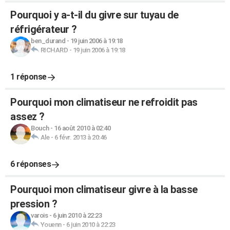
Pourquoi y a-t-il du givre sur tuyau de
réfrigérateur ?
ben_durand
-
19 juin 2006 à 19:18
RICHARD
-
19 juin 2006 à 19:18
1 réponse
Pourquoi mon climatiseur ne refroidit pas
assez ?
Bouch
-
16 août 2010 à 02:40
Ale
-
6 févr. 2013 à 20:46
6 réponses
Pourquoi mon climatiseur givre à la basse
pression ?
varois
-
6 juin 2010 à 22:23
Youenn
-
6 juin 2010 à 22:23