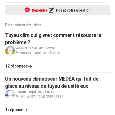
Répondre
Posez votre question
Discussions similaires
Tuyau clim qui givre : comment résoudre le
problème ?
yanes33
-
27 juil. 2018 à 22:51
Icare95
-
28 juil. 2018 à 18:16
12 réponses
Un nouveau climatiseur MEDÉA qui fait de
glace au niveau de tuyau de unité eux
Rassim
-
10 juil. 2019 à 07:58
stf_jpd87
-
10 juil. 2019 à 08:39
1 réponse