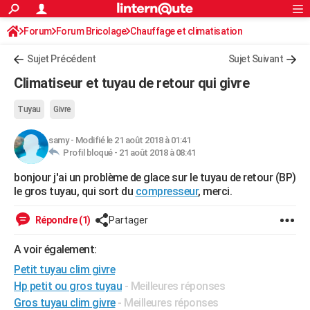
ACTUALITÉS
Forum
Forum Bricolage
Connexion
Chauffage et climatisation
S'inscrire
Rechercher
Société
Education
Villes
Politique
Faits Divers
Monde
+
SPORT
Sujet Précédent
Sujet Suivant
Football
Cyclisme
Forum
Coupe du monde 2026
Tennis
Rugby
CULTURE
Climatiseur et tuyau de retour qui givre
TNT
Cinéma
Musique
Programme TV
Streaming
Sorties cinéma
+
FINANCE
Tuyau
Givre
Impôts
Immobilier
Banque
Crédit
Retraite
Epargne
Risques naturels par ville
Assurance
AUTO
samy
-
Modifié le 21 août 2018 à 01:41
Profil bloqué -
21 août 2018 à 08:41
Réserver un essai
Berlines
Forum auto
Essais
Citadines
SUV
+
HIGH-TECH
bonjour j'ai un problème de glace sur le tuyau de retour (BP)
Meilleur smartphone
Ordinateurs
Guide high-tech
Mobiles
Internet
Jeux vidéo
+
BRICOLAGE
le gros tuyau, qui sort du
compresseur
, merci.
Aménagement intérieur
Cuisine
Jardinage
+
Forum
Extérieur
Salle de bains
Rangement
WEEK-END
Répondre (1)
Partager
Escapades
Expositions
Week-end nature
Guides de France
Patrimoine
Musées
+
LIFESTYLE
A voir également:
Bien-être
Mode
+
Art de vivre
Loisirs
Modes de vie
Petit tuyau clim givre
SANTE
Hp petit ou gros tuyau
- Meilleures réponses
Guide de la santé
Médicaments
+
Alimentation
Maladies
Sommeil
VOYAGE
Gros tuyau clim givre
- Meilleures réponses