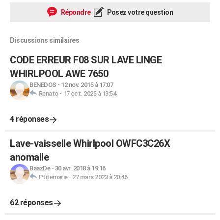
Répondre
Posez votre question
Discussions similaires
CODE ERREUR F08 SUR LAVE LINGE
WHIRLPOOL AWE 7650
BENEDOS
-
12 nov. 2015 à 17:07
Renato
-
17 oct. 2025 à 13:54
4 réponses
Lave-vaisselle Whirlpool OWFC3C26X
anomalie
BaazDe
-
30 avr. 2018 à 19:16
Ptitemarie
-
27 mars 2023 à 20:46
62 réponses