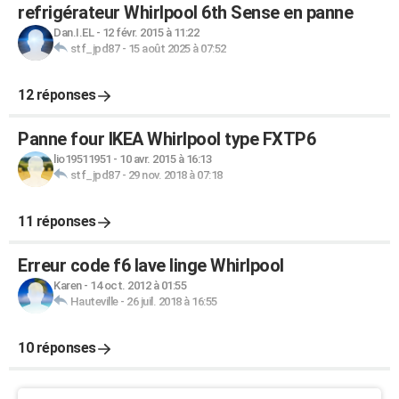
refrigérateur Whirlpool 6th Sense en panne
Dan.I.EL
-
12 févr. 2015 à 11:22
stf_jpd87
-
15 août 2025 à 07:52
12 réponses
Panne four IKEA Whirlpool type FXTP6
lio19511951
-
10 avr. 2015 à 16:13
stf_jpd87
-
29 nov. 2018 à 07:18
11 réponses
Erreur code f6 lave linge Whirlpool
Karen
-
14 oct. 2012 à 01:55
Hauteville
-
26 juil. 2018 à 16:55
10 réponses