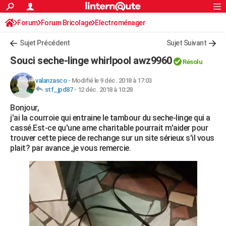
ACTUALITÉS
Forum
Forum Bricolage
Connexion
Electroménager
S'inscrire
Rechercher
Société
Education
Villes
Politique
Faits Divers
Monde
+
SPORT
Sujet Précédent
Sujet Suivant
Football
Cyclisme
Forum
Coupe du monde 2026
Tennis
Rugby
CULTURE
Souci seche-linge whirlpool awz9960
Résolu
TNT
Cinéma
Musique
Programme TV
Streaming
Sorties cinéma
+
FINANCE
valanzasco
-
Modifié le 9 déc. 2018 à 17:03
stf_jpd87
-
12 déc. 2018 à 10:28
Impôts
Immobilier
Banque
Crédit
Retraite
Epargne
Risques naturels par ville
Assurance
AUTO
Bonjour,
Réserver un essai
Berlines
Forum auto
Essais
Citadines
SUV
+
HIGH-TECH
j'ai la courroie qui entraine le tambour du seche-linge qui a
cassé.Est-ce qu'une ame charitable pourrait m'aider pour
Meilleur smartphone
Ordinateurs
Guide high-tech
Mobiles
Internet
Jeux vidéo
+
BRICOLAGE
trouver cette piece de rechange sur un site sérieux s'il vous
plait? par avance ,je vous remercie.
Aménagement intérieur
Cuisine
Jardinage
+
Forum
Extérieur
Salle de bains
Rangement
WEEK-END
Escapades
Expositions
Week-end nature
Guides de France
Patrimoine
Musées
+
LIFESTYLE
Bien-être
Mode
+
Art de vivre
Loisirs
Modes de vie
SANTE
Guide de la santé
Médicaments
+
Alimentation
Maladies
Sommeil
VOYAGE