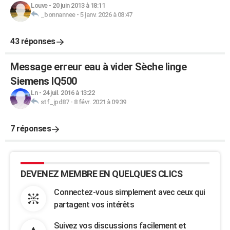
Louve
-
20 juin 2013 à 18:11
_bonnannee
-
5 janv. 2026 à 08:47
43 réponses
Message erreur eau à vider Sèche linge
Siemens IQ500
Ln
-
24 juil. 2016 à 13:22
stf_jpd87
-
8 févr. 2021 à 09:39
7 réponses
DEVENEZ MEMBRE EN QUELQUES CLICS
Connectez-vous simplement avec ceux qui
partagent vos intérêts
Suivez vos discussions facilement et