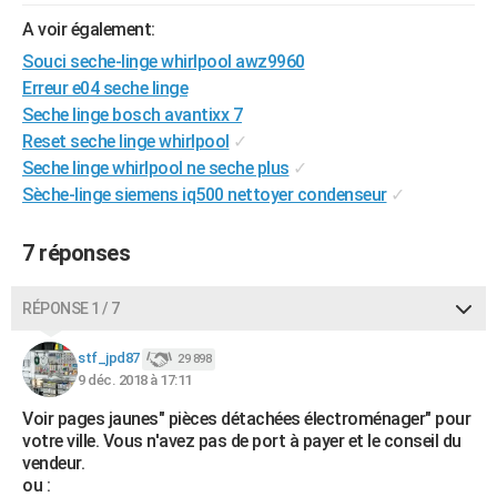
A voir également:
Souci seche-linge whirlpool awz9960
Erreur e04 seche linge
Seche linge bosch avantixx 7
Reset seche linge whirlpool
✓
Seche linge whirlpool ne seche plus
✓
Sèche-linge siemens iq500 nettoyer condenseur
✓
7 réponses
RÉPONSE 1 / 7
stf_jpd87
29 898
9 déc. 2018 à 17:11
Voir pages jaunes" pièces détachées électroménager" pour
votre ville. Vous n'avez pas de port à payer et le conseil du
vendeur.
ou :