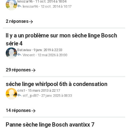
lenozar96
-
11 oct. 2014 à 18:04
lenozar96
-
12 oct. 2014 à 10:17
2 réponses
Il y a un problème sur mon sèche linge Bosch
série 4
Bataviaa
-
9 janv. 2019 à 22:33
Vincent
-
12 mai 2026 à 20:00
29 réponses
séche linge whirlpool 6th à condensation
cris1
-
15 mars 2013 à 22:17
stf_jpd87
-
27 janv. 2025 à 08:33
14 réponses
Panne sèche linge Bosch avantixx 7