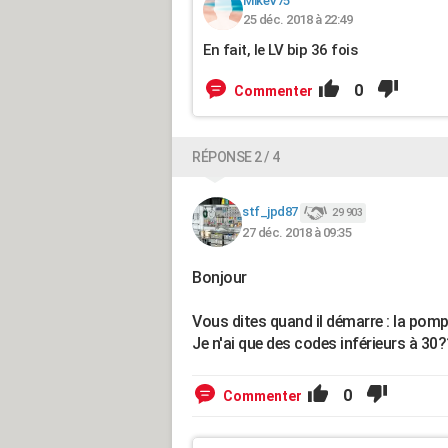
MikeV75
25 déc. 2018 à 22:49
En fait, le LV bip 36 fois
0
Commenter
RÉPONSE 2 / 4
stf_jpd87
29 903
27 déc. 2018 à 09:35
Bonjour
Vous dites quand il démarre : la pomp
Je n'ai que des codes inférieurs à 30
0
Commenter