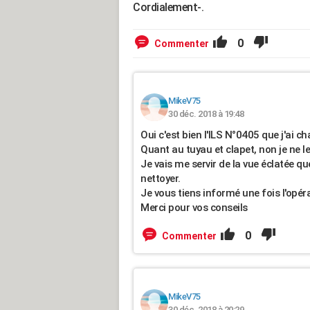
Cordialement-.
0
Commenter
MikeV75
30 déc. 2018 à 19:48
Oui c'est bien l'ILS N°0405 que j'ai c
Quant au tuyau et clapet, non je ne le
Je vais me servir de la vue éclatée q
nettoyer.
Je vous tiens informé une fois l'opér
Merci pour vos conseils
0
Commenter
MikeV75
30 déc. 2018 à 20:29