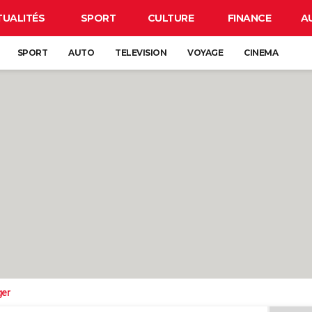
TUALITÉS
SPORT
CULTURE
FINANCE
A
SPORT
AUTO
TELEVISION
VOYAGE
CINEMA
ger