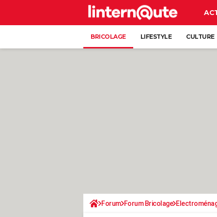
AC
BRICOLAGE
LIFESTYLE
CULTURE
Forum
Forum Bricolage
Electroména