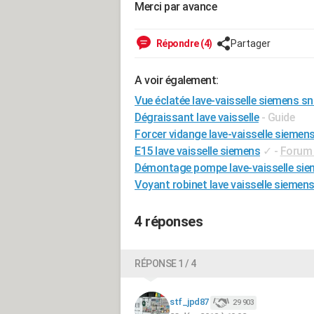
Merci par avance
Répondre (4)
Partager
A voir également:
Vue éclatée lave-vaisselle siemens 
Dégraissant lave vaisselle
- Guide
Forcer vidange lave-vaisselle siemen
E15 lave vaisselle siemens
✓
-
Forum 
Démontage pompe lave-vaisselle si
Voyant robinet lave vaisselle siemen
4 réponses
RÉPONSE 1 / 4
stf_jpd87
29 903