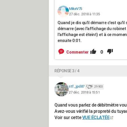
MikeV75
27 déc. 2018 à 11:35
Quand je dis qu'il démarre c'est qu'il s
démarre (avec l'affichage du robinet q
l'affichage est éteint) et à ce moment
ensuite 0:01.
0
Commenter
RÉPONSE 3 / 4
stf_jpd87
29 903
27 déc. 2018 à 15:51
Quand vous parlez de débitmètre vous
Avez-vous vérifié la propreté du tuyau
Voir sur cette
VUE ÉCLATÉE