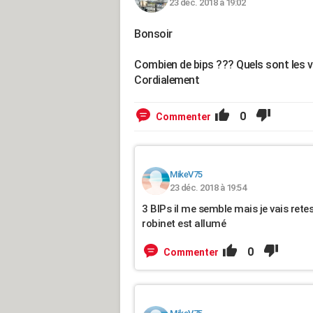
23 déc. 2018 à 19:02
Bonsoir
Combien de bips ??? Quels sont les v
Cordialement
0
Commenter
MikeV75
23 déc. 2018 à 19:54
3 BIPs il me semble mais je vais retes
robinet est allumé
0
Commenter