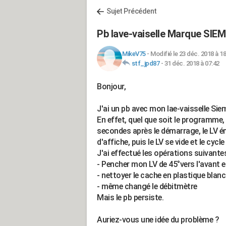
Sujet Précédent
Pb lave-vaiselle Marque S
MikeV75
-
Modifié le 23 déc. 2018 à 18
stf_jpd87
-
31 déc. 2018 à 07:42
Bonjour,
J'ai un pb avec mon lae-vaisselle S
En effet, quel que soit le programme, u
secondes après le démarrage, le LV ém
d'affiche, puis le LV se vide et le cycl
J'ai effectué les opérations suivante
- Pencher mon LV de 45°vers l'avant et 
- nettoyer le cache en plastique blan
- même changé le débitmètre
Mais le pb persiste.
Auriez-vous une idée du problème ?