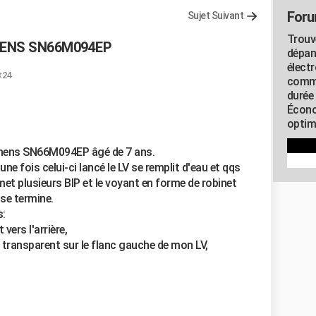
Foru
Sujet Suivant
Trouv
IEMENS SN66M094EP
dépan
élect
:24
commu
durée
Écono
optimi
iemens SN66M094EP âgé de 7 ans.
ne fois celui-ci lancé le LV se remplit d'eau et qqs
et plusieurs BIP et le voyant en forme de robinet
e se termine.
s:
vers l'arrière,
c transparent sur le flanc gauche de mon LV,