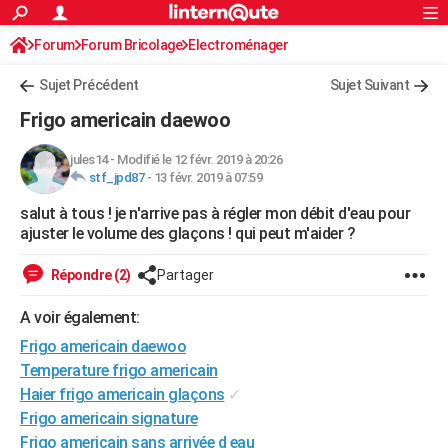
ACTUALITÉS
Forum
Forum Bricolage
Connexion
Electroménager
S'inscrire
Rechercher
Société
Education
Villes
Politique
Faits Divers
Monde
+
SPORT
Sujet Précédent
Sujet Suivant
Football
Cyclisme
Forum
Coupe du monde 2026
Tennis
Rugby
CULTURE
Frigo americain daewoo
TNT
Cinéma
Musique
Programme TV
Streaming
Sorties cinéma
+
FINANCE
jules14
-
Modifié le 12 févr. 2019 à 20:26
stf_jpd87
-
13 févr. 2019 à 07:59
Impôts
Immobilier
Banque
Crédit
Retraite
Epargne
Risques naturels par ville
Assurance
AUTO
salut à tous ! je n'arrive pas à régler mon débit d'eau pour
Réserver un essai
Berlines
Forum auto
Essais
Citadines
SUV
+
HIGH-TECH
ajuster le volume des glaçons ! qui peut m'aider ?
Meilleur smartphone
Ordinateurs
Guide high-tech
Mobiles
Internet
Jeux vidéo
+
BRICOLAGE
Répondre (2)
Partager
Aménagement intérieur
Cuisine
Jardinage
+
Forum
Extérieur
Salle de bains
Rangement
WEEK-END
A voir également:
Escapades
Expositions
Week-end nature
Guides de France
Patrimoine
Musées
+
Frigo americain daewoo
LIFESTYLE
Temperature frigo americain
Bien-être
Mode
+
Art de vivre
Loisirs
Modes de vie
SANTE
Haier frigo americain glaçons
✓
Frigo americain signature
Guide de la santé
Médicaments
+
Alimentation
Maladies
Sommeil
VOYAGE
Frigo americain sans arrivée d eau