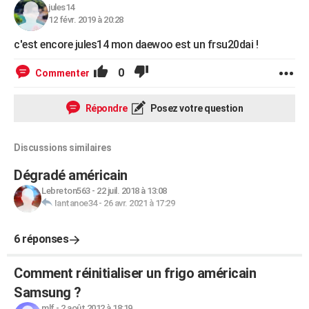
jules14
12 févr. 2019 à 20:28
c'est encore jules14 mon daewoo est un frsu20dai !
0
Commenter
Répondre
Posez votre question
Discussions similaires
Dégradé américain
Lebreton563
-
22 juil. 2018 à 13:08
Iantanoe34
-
26 avr. 2021 à 17:29
6 réponses
Comment réinitialiser un frigo américain
Samsung ?
mlf
-
2 août 2012 à 18:19