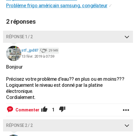
Problème frigo américain samsung, congélateur
✓
City break
Voyage de noces
Climat
Destinations
Voyage nature
Forum
+
PHOTO
GUIDES D'ACHAT
2 réponses
BONS PLANS
RÉPONSE 1 / 2
CARTE DE VOEUX
stf_jpd87
29 949
Carte Bonne année
Carte Pâques
Carte de Noël
Carte Saint-Valentin
Carte d'anniversaire
DICTIONNAIRE
13 févr. 2019 à 07:59
Bonjour
Biographies
Expressions
Dictionnaire
Citations
Proverbes
PROGRAMME TV
Précisez votre problème d'eau?? en plus ou en moins???
COPAINS D'AVANT
Logiquement le niveau est donné par la platine
électronique.
Se connecter
Collèges
Universités
Service militaire
S'inscrire
Lycées
Primaires
Entreprises
Avis de recherche
AVIS DE DÉCÈS
Cordialement.
FORUM
1
Commenter
Lifestyle
Sport
Television
Cinema
Bricolage
Culture
Auto
Voyage
RÉPONSE 2 / 2