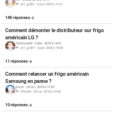
stf_jpd87
-
4 nov. 2025 à 11:01
148 réponses
Comment démonter le distributeur sur frigo
américain LG ?
fmthoma92
-
3 déc. 2019 à 14:31
stf_jpd87
-
2 janv. 2026 à 18:00
11 réponses
Comment relancer un frigo américain
Samsung en panne ?
proto
-
30 oct. 2010 à 17:20
Chris06
-
22 nov. 2018 à 10:46
10 réponses