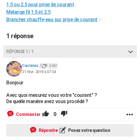
1.5 ou 2.5 pour prise de courant
City break
Voyage de noces
Climat
Destinations
Voyage nature
Forum
+
PHOTO
Melange fil 1.5 et 2.5
Brancher chauffe-eau sur prise de courant
✓
GUIDES D'ACHAT
BONS PLANS
1 réponse
CARTE DE VOEUX
RÉPONSE 1 / 1
Carte Bonne année
Carte Pâques
Carte de Noël
Carte Saint-Valentin
Carte d'anniversaire
DICTIONNAIRE
Carminas
2 047
Biographies
Expressions
Dictionnaire
Citations
Proverbes
PROGRAMME TV
21 févr. 2019 à 07:34
Bonjour
COPAINS D'AVANT
Se connecter
Collèges
Universités
Service militaire
S'inscrire
Lycées
Primaires
Entreprises
Avis de recherche
Avec quoi mesurez vous votre "courant" ?
AVIS DE DÉCÈS
De quelle manière avez vous procédé ?
FORUM
0
Commenter
Lifestyle
Sport
Television
Cinema
Bricolage
Culture
Auto
Voyage
Répondre
Posez votre question