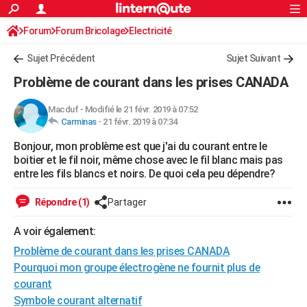
ACTUALITÉS
Forum
Forum Bricolage
Connexion
Electricité
S'inscrire
Rechercher
Société
Education
Villes
Politique
Faits Divers
Monde
+
SPORT
Sujet Précédent
Sujet Suivant
Football
Cyclisme
Forum
Coupe du monde 2026
Tennis
Rugby
CULTURE
Problème de courant dans les prises CANADA
TNT
Cinéma
Musique
Programme TV
Streaming
Sorties cinéma
+
FINANCE
Macduf
-
Modifié le 21 févr. 2019 à 07:52
Carminas
-
21 févr. 2019 à 07:34
Impôts
Immobilier
Banque
Crédit
Retraite
Epargne
Risques naturels par ville
Assurance
AUTO
Bonjour, mon problème est que j'ai du courant entre le
Réserver un essai
Berlines
Forum auto
Essais
Citadines
SUV
+
HIGH-TECH
boitier et le fil noir, même chose avec le fil blanc mais pas
entre les fils blancs et noirs. De quoi cela peu dépendre?
Meilleur smartphone
Ordinateurs
Guide high-tech
Mobiles
Internet
Jeux vidéo
+
BRICOLAGE
Répondre (1)
Partager
Aménagement intérieur
Cuisine
Jardinage
+
Forum
Extérieur
Salle de bains
Rangement
WEEK-END
A voir également:
Escapades
Expositions
Week-end nature
Guides de France
Patrimoine
Musées
+
LIFESTYLE
Problème de courant dans les prises CANADA
Bien-être
Mode
+
Art de vivre
Loisirs
Modes de vie
Pourquoi mon groupe électrogène ne fournit plus de
SANTE
courant
Guide de la santé
Médicaments
+
Alimentation
Maladies
Sommeil
VOYAGE
Symbole courant alternatif