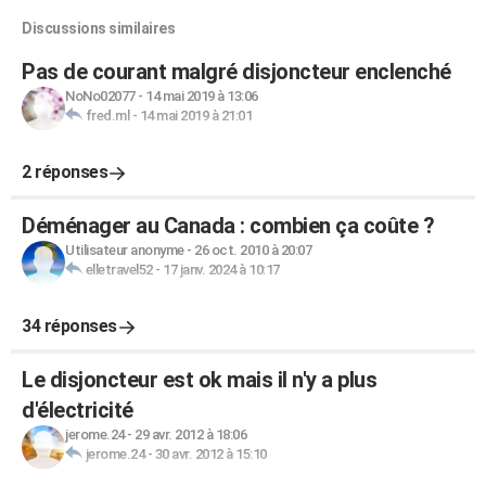
Discussions similaires
Pas de courant malgré disjoncteur enclenché
NoNo02077
-
14 mai 2019 à 13:06
fred.ml
-
14 mai 2019 à 21:01
2 réponses
Déménager au Canada : combien ça coûte ?
Utilisateur anonyme
-
26 oct. 2010 à 20:07
elletravel52
-
17 janv. 2024 à 10:17
34 réponses
Le disjoncteur est ok mais il n'y a plus
d'électricité
jerome.24
-
29 avr. 2012 à 18:06
jerome.24
-
30 avr. 2012 à 15:10