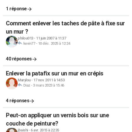
1 réponse
Comment enlever les taches de pâte à fixe sur
un mur ?
philou013
-
11 juin 2007 à 11:37
kevin77
-
10 déc. 2025 à 12:24
40 réponses
Enlever la patafix sur un mur en crépis
Marylou
-
17 nov. 2011 à 14:53
Diaz
-
3 mars 2023 à 15:46
4 réponses
Peut-on appliquer un vernis bois sur une
couche de peinture?
jbaishi
-
6 avr. 2015 à 22:35