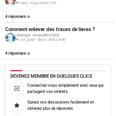
mimi
-
16 juin 2018 à 11:27
4 réponses
Comment enlever des traces de lieres ?
claudiojoli
-
20 mai 2007 à 20:53
stf_jpd87
-
28 oct. 2025 à 18:00
4 réponses
DEVENEZ MEMBRE EN QUELQUES CLICS
Connectez-vous simplement avec ceux qui
partagent vos intérêts
Suivez vos discussions facilement et
obtenez plus de réponses