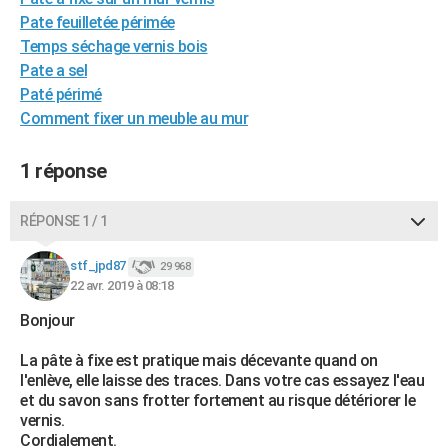
City break
Voyage de noces
Climat
Destinations
Voyage nature
Forum
+
Pate feuilletée périmée
PHOTO
Temps séchage vernis bois
GUIDES D'ACHAT
Pate a sel
Paté périmé
BONS PLANS
Comment fixer un meuble au mur
CARTE DE VOEUX
1 réponse
Carte Bonne année
Carte Pâques
Carte de Noël
Carte Saint-Valentin
Carte d'anniversaire
DICTIONNAIRE
RÉPONSE 1 / 1
Biographies
Expressions
Dictionnaire
Citations
Proverbes
PROGRAMME TV
stf_jpd87
COPAINS D'AVANT
29 968
22 avr. 2019 à 08:18
Se connecter
Collèges
Universités
Service militaire
S'inscrire
Lycées
Primaires
Entreprises
Avis de recherche
AVIS DE DÉCÈS
Bonjour
FORUM
La pâte à fixe est pratique mais décevante quand on
l'enlève, elle laisse des traces. Dans votre cas essayez l'eau
Lifestyle
Sport
Television
Cinema
Bricolage
Culture
Auto
Voyage
et du savon sans frotter fortement au risque détériorer le
vernis.
Cordialement.