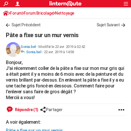
ACTUALITÉS
Forum
Forum Bricolage
Connexion
Nettoyage
S'inscrire
Rechercher
Société
Education
Villes
Politique
Faits Divers
Monde
+
SPORT
Sujet Précédent
Sujet Suivant
Football
Cyclisme
Forum
Coupe du monde 2026
Tennis
Rugby
CULTURE
Pâte a fixe sur un mur vernis
TNT
Cinéma
Musique
Programme TV
Streaming
Sorties cinéma
+
FINANCE
Sonia.bel
-
Modifié le 22 avr. 2019 à 02:42
Sonia.bel
-
22 avr. 2019 à 14:58
Impôts
Immobilier
Banque
Crédit
Retraite
Epargne
Risques naturels par ville
Assurance
AUTO
Bonjour,
Réserver un essai
Berlines
Forum auto
Essais
Citadines
SUV
+
HIGH-TECH
J'ai récemment coller de la pâte a fixe sur mon mur gris qui
a était peint il y a moins de 6 mois avec de la peinture et du
Meilleur smartphone
Ordinateurs
Guide high-tech
Mobiles
Internet
Jeux vidéo
+
BRICOLAGE
vernis brillant par-dessus. En enlevant la pâte a fixe il y a eu
une tache gris foncé en dessous. Comment faire pour
Aménagement intérieur
Cuisine
Jardinage
+
Forum
Extérieur
Salle de bains
Rangement
WEEK-END
l'enlever sans faire de gros dégât ?
Merciii a vous!
Escapades
Expositions
Week-end nature
Guides de France
Patrimoine
Musées
+
LIFESTYLE
Répondre (1)
Partager
Bien-être
Mode
+
Art de vivre
Loisirs
Modes de vie
SANTE
A voir également:
Guide de la santé
Médicaments
+
Alimentation
Maladies
Sommeil
VOYAGE
Pâte a fixe sur un mur vernis