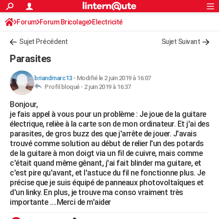
ACTUALITÉS
Forum
Forum Bricolage
Connexion
Electricité
S'inscrire
Rechercher
Société
Education
Villes
Politique
Faits Divers
Monde
+
SPORT
Sujet Précédent
Sujet Suivant
Football
Cyclisme
Forum
Coupe du monde 2026
Tennis
Rugby
CULTURE
Parasites
TNT
Cinéma
Musique
Programme TV
Streaming
Sorties cinéma
+
FINANCE
briandmarc13
-
Modifié le 2 juin 2019 à 16:07
Profil bloqué -
2 juin 2019 à 16:37
Impôts
Immobilier
Banque
Crédit
Retraite
Epargne
Risques naturels par ville
Assurance
AUTO
Bonjour,
Réserver un essai
Berlines
Forum auto
Essais
Citadines
SUV
+
HIGH-TECH
je fais appel à vous pour un problème : Je joue de la guitare
électrique, relièe à la carte son de mon ordinateur. Et j'ai des
Meilleur smartphone
Ordinateurs
Guide high-tech
Mobiles
Internet
Jeux vidéo
+
BRICOLAGE
parasites, de gros buzz des que j'arrête de jouer. J'avais
trouvé comme solution au début de relier l'un des potards
Aménagement intérieur
Cuisine
Jardinage
+
Forum
Extérieur
Salle de bains
Rangement
WEEK-END
de la guitare à mon doigt via un fil de cuivre, mais comme
c'était quand même gênant, j'ai fait blinder ma guitare, et
Escapades
Expositions
Week-end nature
Guides de France
Patrimoine
Musées
+
LIFESTYLE
c'est pire qu'avant, et l'astuce du fil ne fonctionne plus. Je
précise que je suis équipé de panneaux photovoltaîques et
Bien-être
Mode
+
Art de vivre
Loisirs
Modes de vie
SANTE
d'un linky. En plus, je trouve ma conso vraiment très
importante ....Merci de m'aider
Guide de la santé
Médicaments
+
Alimentation
Maladies
Sommeil
VOYAGE