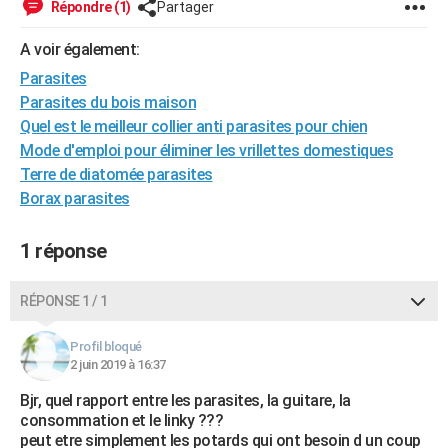
Répondre (1)
Partager
City break
Voyage de noces
Climat
Destinations
Voyage nature
Forum
+
PHOTO
A voir également:
GUIDES D'ACHAT
Parasites
Parasites du bois maison
BONS PLANS
Quel est le meilleur collier anti parasites pour chien
CARTE DE VOEUX
Mode d'emploi pour éliminer les vrillettes domestiques
Terre de diatomée parasites
Carte Bonne année
Carte Pâques
Carte de Noël
Carte Saint-Valentin
Carte d'anniversaire
DICTIONNAIRE
Borax parasites
Biographies
Expressions
Dictionnaire
Citations
Proverbes
PROGRAMME TV
1 réponse
COPAINS D'AVANT
RÉPONSE 1 / 1
Se connecter
Collèges
Universités
Service militaire
S'inscrire
Lycées
Primaires
Entreprises
Avis de recherche
AVIS DE DÉCÈS
Profil bloqué
FORUM
2 juin 2019 à 16:37
Lifestyle
Sport
Television
Cinema
Bricolage
Culture
Auto
Voyage
Bjr, quel rapport entre les parasites, la guitare, la
consommation et le linky ???
peut etre simplement les potards qui ont besoin d un coup