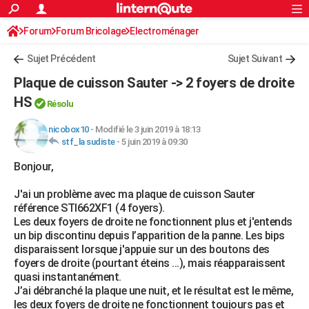
ACTUALITÉS
Forum
Forum Bricolage
Connexion
Electroménager
S'inscrire
Rechercher
Société
Education
Villes
Politique
Faits Divers
Monde
+
SPORT
Sujet Précédent
Sujet Suivant
Football
Cyclisme
Forum
Coupe du monde 2026
Tennis
Rugby
CULTURE
Plaque de cuisson Sauter -> 2 foyers de droite
TNT
Cinéma
Musique
Programme TV
Streaming
Sorties cinéma
+
HS
FINANCE
Résolu
Impôts
Immobilier
Banque
Crédit
Retraite
Epargne
Risques naturels par ville
Assurance
AUTO
nicobox10
-
Modifié le 3 juin 2019 à 18:13
stf_la sudiste
-
5 juin 2019 à 09:30
Réserver un essai
Berlines
Forum auto
Essais
Citadines
SUV
+
HIGH-TECH
Bonjour,
Meilleur smartphone
Ordinateurs
Guide high-tech
Mobiles
Internet
Jeux vidéo
+
BRICOLAGE
J'ai un problème avec ma plaque de cuisson Sauter
référence STI662XF1 (4 foyers).
Aménagement intérieur
Cuisine
Jardinage
+
Forum
Extérieur
Salle de bains
Rangement
WEEK-END
Les deux foyers de droite ne fonctionnent plus et j'entends
un bip discontinu depuis l’apparition de la panne. Les bips
Escapades
Expositions
Week-end nature
Guides de France
Patrimoine
Musées
+
LIFESTYLE
disparaissent lorsque j'appuie sur un des boutons des
foyers de droite (pourtant éteins …), mais réapparaissent
Bien-être
Mode
+
Art de vivre
Loisirs
Modes de vie
SANTE
quasi instantanément.
J’ai débranché la plaque une nuit, et le résultat est le même,
Guide de la santé
Médicaments
+
Alimentation
Maladies
Sommeil
VOYAGE
les deux foyers de droite ne fonctionnent toujours pas et