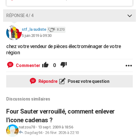
RÉPONSE 4 / 4
stf_la sudiste
8 270
5 juin 2019 à 09:30
chez votre vendeur de pièces électroménager de votre
région
0
Commenter
Répondre
Posez votre question
Discussions similaires
Four Sauter verrouillé, comment enlever
l'icone cadenas ?
natzou78
-
13 sept. 2009 à 18:56
Dagdag94
-
26 févr. 2026 à 22:10