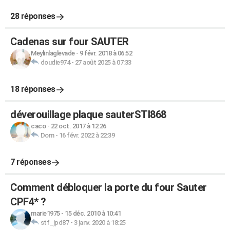
28 réponses
Cadenas sur four SAUTER
Meylinlaglevade
-
9 févr. 2018 à 06:52
doudie974
-
27 août 2025 à 07:33
18 réponses
déverouillage plaque sauterSTI868
caco
-
22 oct. 2017 à 12:26
Dom
-
16 févr. 2022 à 22:39
7 réponses
Comment débloquer la porte du four Sauter
CPF4* ?
marie1975
-
15 déc. 2010 à 10:41
stf_jpd87
-
3 janv. 2020 à 18:25