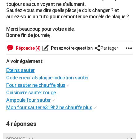
toujours aucun voyant ne s’allument.
City break
Voyage de noces
Climat
Destinations
Voyage nature
Forum
+
PHOTO
Sauriez-vous me dire quelle pièce je dois changer ? et
auriez-vous un tuto pour démonter ce modèle de plaque ?
GUIDES D'ACHAT
Merci beaucoup pour votre aide,
BONS PLANS
Bonne fin de journée,
CARTE DE VOEUX
Répondre (4)
Posez votre question
Partager
Carte Bonne année
Carte Pâques
Carte de Noël
Carte Saint-Valentin
Carte d'anniversaire
DICTIONNAIRE
A voir également:
Biographies
Expressions
Dictionnaire
Citations
Proverbes
Éteins sauter
PROGRAMME TV
Code erreur a5 plaque induction sauter
COPAINS D'AVANT
Four sauter ne chauffe plus
✓
Cuisiniere sauter rouge
Se connecter
Collèges
Universités
Service militaire
S'inscrire
Lycées
Primaires
Entreprises
Avis de recherche
AVIS DE DÉCÈS
Ampoule four sauter
✓
Mon four sauter e319h2 ne chauffe plus
✓
FORUM
Lifestyle
Sport
Television
Cinema
Bricolage
Culture
Auto
Voyage
4 réponses