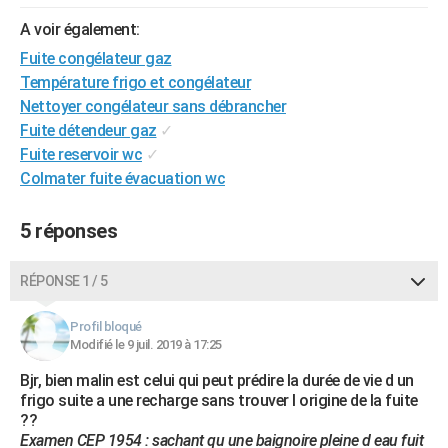
City break
Voyage de noces
Climat
Destinations
Voyage nature
Forum
+
PHOTO
A voir également:
Fuite congélateur gaz
GUIDES D'ACHAT
Température frigo et congélateur
BONS PLANS
Nettoyer congélateur sans débrancher
Fuite détendeur gaz
✓
CARTE DE VOEUX
Fuite reservoir wc
✓
Colmater fuite évacuation wc
Carte Bonne année
Carte Pâques
Carte de Noël
Carte Saint-Valentin
Carte d'anniversaire
DICTIONNAIRE
Biographies
Expressions
Dictionnaire
Citations
Proverbes
PROGRAMME TV
5 réponses
COPAINS D'AVANT
RÉPONSE 1 / 5
Se connecter
Collèges
Universités
Service militaire
S'inscrire
Lycées
Primaires
Entreprises
Avis de recherche
AVIS DE DÉCÈS
Profil bloqué
Modifié le 9 juil. 2019 à 17:25
FORUM
Bjr, bien malin est celui qui peut prédire la durée de vie d un
Lifestyle
Sport
Television
Cinema
Bricolage
Culture
Auto
Voyage
frigo suite a une recharge sans trouver l origine de la fuite
??
Examen CEP 1954 : sachant qu une baignoire pleine d eau fuit