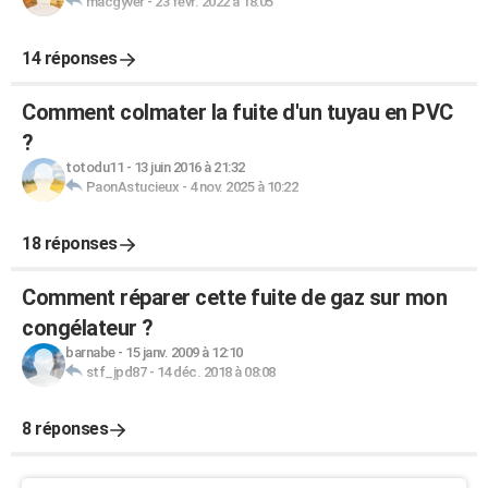
macgyver
-
23 févr. 2022 à 18:05
14 réponses
Comment colmater la fuite d'un tuyau en PVC
?
totodu11
-
13 juin 2016 à 21:32
PaonAstucieux
-
4 nov. 2025 à 10:22
18 réponses
Comment réparer cette fuite de gaz sur mon
congélateur ?
barnabe
-
15 janv. 2009 à 12:10
stf_jpd87
-
14 déc. 2018 à 08:08
8 réponses