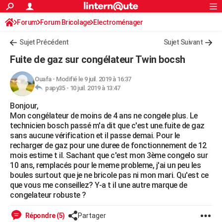
ACTUALITÉS
Forum
Forum Bricolage
Connexion
Electroménager
S'inscrire
Rechercher
Société
Education
Villes
Politique
Faits Divers
Monde
+
SPORT
Sujet Précédent
Sujet Suivant
Football
Cyclisme
Forum
Coupe du monde 2026
Tennis
Rugby
CULTURE
Fuite de gaz sur congélateur Twin bocsh
TNT
Cinéma
Musique
Programme TV
Streaming
Sorties cinéma
+
FINANCE
Ouafa
-
Modifié le 9 juil. 2019 à 16:37
papy35 -
10 juil. 2019 à 13:47
Impôts
Immobilier
Banque
Crédit
Retraite
Epargne
Risques naturels par ville
Assurance
AUTO
Bonjour,
Réserver un essai
Berlines
Forum auto
Essais
Citadines
SUV
+
HIGH-TECH
Mon congélateur de moins de 4 ans ne congele plus. Le
technicien bosch passé m'a dit que c'est une.fuite de gaz
Meilleur smartphone
Ordinateurs
Guide high-tech
Mobiles
Internet
Jeux vidéo
+
BRICOLAGE
sans aucune vérification et il passe demai. Pour le
recharger de gaz pour une duree de fonctionnement de 12
Aménagement intérieur
Cuisine
Jardinage
+
Forum
Extérieur
Salle de bains
Rangement
WEEK-END
mois estime t il. Sachant que c'est mon 3ème congelo sur
10 ans, remplacés pour le meme probleme, j'ai un peu les
Escapades
Expositions
Week-end nature
Guides de France
Patrimoine
Musées
+
LIFESTYLE
boules surtout que je ne bricole pas ni mon mari. Qu'est ce
que vous me conseillez? Y-a t il une autre marque de
Bien-être
Mode
+
Art de vivre
Loisirs
Modes de vie
SANTE
congelateur robuste ?
Guide de la santé
Médicaments
+
Alimentation
Maladies
Sommeil
VOYAGE
Répondre (5)
Partager