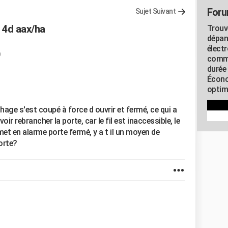
Foru
Sujet Suivant
n 4d aax/ha
Trouv
dépan
élect
commu
durée
Écono
optimi
fichage s'est coupé à force d ouvrir et fermé, ce qui a
oir rebrancher la porte, car le fil est inaccessible, le
et en alarme porte fermé, y a t il un moyen de
orte?