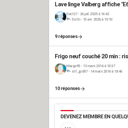
Lave linge Valberg affiche "E6
Dart27
-
26 juil. 2025 à 16:42
Dotti
-
15 avr. 2026 à 10:10
9 réponses
Frigo neuf couché 20 min : ri
Marge95
-
13 mars 2016 à 10:37
stf_jpd87
-
14 mars 2016 à 18:46
10 réponses
DEVENEZ MEMBRE EN QUELQ