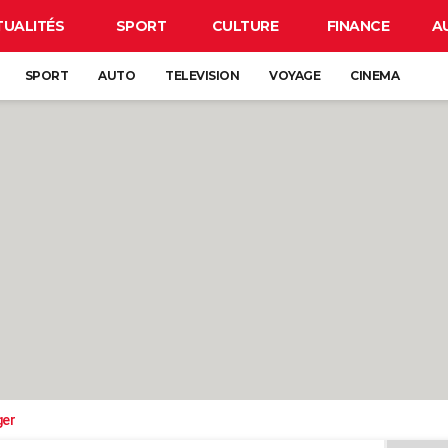
TUALITÉS
SPORT
CULTURE
FINANCE
A
SPORT
AUTO
TELEVISION
VOYAGE
CINEMA
ger