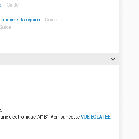
ol
- Guide
a panne et la réparer
- Guide
 Guide
.
tine électronique .N° B1 Voir sur cette
VUE ÉCLATÉE