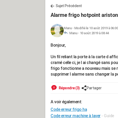
Sujet Précédent
Alarme frigo hotpoint aristo
Manu
-
Modifié le 10 août 2019 à 06:00
Manu -
10 août 2019 à 08:44
Bonjour,
Un fil reliant la porte à la carte d af
cramé celle ci, je l ai changé sans pouv
frigo fonctionne a nouveau mais se m
supprimer l alarme sans changer la p
Répondre (3)
Partager
A voir également:
Code erreur frigo ha
Code erreur machine à laver
- Guide