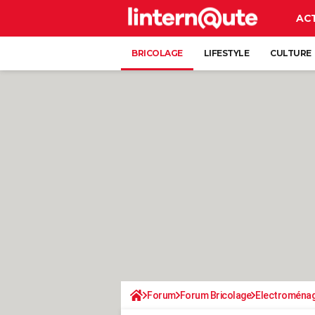
AC
BRICOLAGE
LIFESTYLE
CULTURE
Forum
Forum Bricolage
Electroména