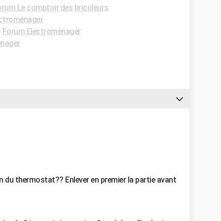
orum Le comptoir des bricoleurs
ctroménager
-
Forum Electroménager
énager
n du thermostat?? Enlever en premier la partie avant