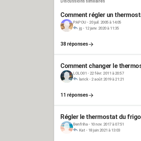
Discussions similaires
Comment régler un thermosta
PAPOU
-
20 juil. 2005 à 14:05
jg
-
12 janv. 2020 à 11:35
38 réponses
Comment changer le thermost
LOLO01
-
22 févr. 2011 à 20:57
larick
-
2 août 2019 à 21:21
11 réponses
Régler le thermostat du frig
Benfriha
-
10 nov. 2017 à 07:51
Kat
-
18 juin 2021 à 13:03