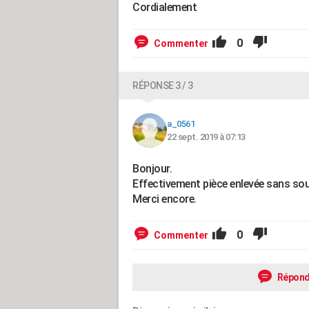
Cordialement
0
Commenter
RÉPONSE 3 / 3
a_0561
22 sept. 2019 à 07:13
Bonjour.
Effectivement pièce enlevée sans souci,
Merci encore.
0
Commenter
Répond