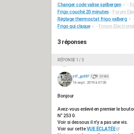
Changer code valise spilbergen
✓
-
F
Frigo couché 20 minutes
-
Forum Ele
Réglage thermostat frigo valberg
✓
Frigo qui claque
✓
-
Forum Electrom
3 réponses
RÉPONSE 1 / 3
stf_jpd87
29 965
16 sept. 2019 à 07:05
Bonjour
Avez-vous enlevé en premier le bouto
N° 253 0.
Voir si dessous il n'y a pas une vis.
Voir sur cette
VUE ÉCLATÉE