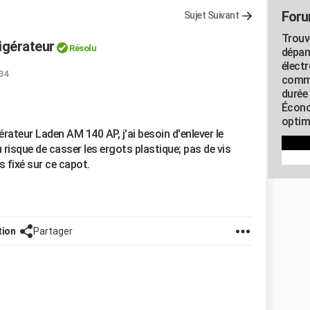
Foru
Sujet Suivant
Trouv
igérateur
Résolu
dépan
élect
:34
commu
durée
Écono
optimi
rateur Laden AM 140 AP, j'ai besoin d'enlever le
u risque de casser les ergots plastique; pas de vis
s fixé sur ce capot.
tion
Partager