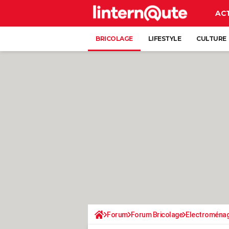
AC
BRICOLAGE
LIFESTYLE
CULTURE
Forum
Forum Bricolage
Electroména