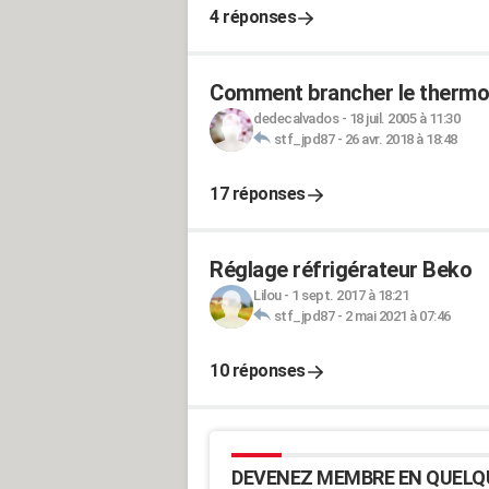
4 réponses
Comment brancher le thermos
dedecalvados
-
18 juil. 2005 à 11:30
stf_jpd87
-
26 avr. 2018 à 18:48
17 réponses
Réglage réfrigérateur Beko
Lilou
-
1 sept. 2017 à 18:21
stf_jpd87
-
2 mai 2021 à 07:46
10 réponses
DEVENEZ MEMBRE EN QUELQ