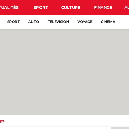
TUALITÉS
SPORT
CULTURE
FINANCE
A
SPORT
AUTO
TELEVISION
VOYAGE
CINEMA
ger