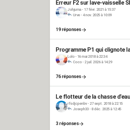
Erreur F2 sur lave-vaisselle 
Johjuma
-
17 févr. 2021 à 15:37
Urve
-
4 nov. 2025 à 10:09
19 réponses
Programme P1 qui clignote la
Lolo
-
16 mai 2018 à 22:34
Coco
-
2 juil. 2026 à 14:29
76 réponses
Le flotteur de la chasse d'e
rfsdjcpenbv
-
27 sept. 2018 à 22:15
Joseph33
-
8 déc. 2025 à 12:45
3 réponses