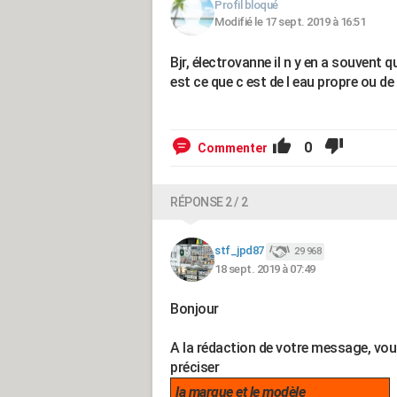
Profil bloqué
Modifié le 17 sept. 2019 à 16:51
Bjr, électrovanne il n y en a souvent q
est ce que c est de l eau propre ou de 
0
Commenter
RÉPONSE 2 / 2
stf_jpd87
29 968
18 sept. 2019 à 07:49
Bonjour
A la rédaction de votre message, vo
préciser
la marque et le modèle