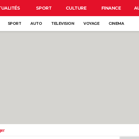
TUALITÉS
SPORT
CULTURE
FINANCE
A
SPORT
AUTO
TELEVISION
VOYAGE
CINEMA
ger