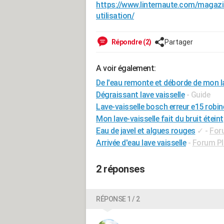
https://www.linternaute.com/magazi
utilisation/
Répondre (2)
Partager
A voir également:
De l'eau remonte et déborde de mon la
Dégraissant lave vaisselle
- Guide
Lave-vaisselle bosch erreur e15 robin
Mon lave-vaisselle fait du bruit éteint
Eau de javel et algues rouges
✓
-
Foru
Arrivée d'eau lave vaisselle
-
Forum Pl
2 réponses
RÉPONSE 1 / 2