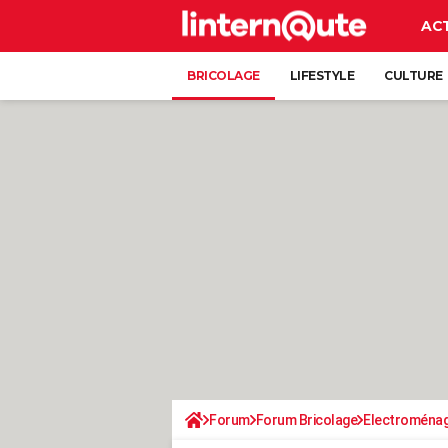
AC
BRICOLAGE
LIFESTYLE
CULTURE
Forum
Forum Bricolage
Electroména