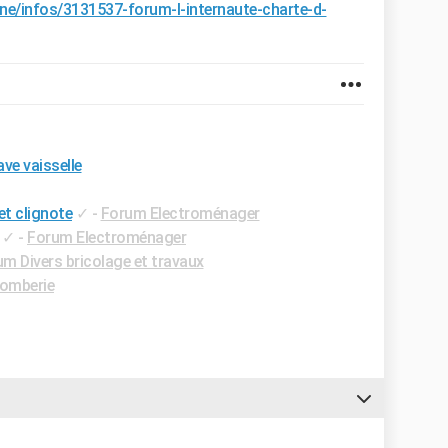
ne/infos/3131537-forum-l-internaute-charte-d-
ve vaisselle
et clignote
✓
-
Forum Electroménager
✓
-
Forum Electroménager
m Divers bricolage et travaux
omberie