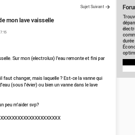
Foru
Sujet Suivant
Trouv
de mon lave vaisselle
dépan
élect
17:15
commu
durée
Écono
optimi
selle. Sur mon (electrolux) l'eau remonte et fini par
il faut changer, mais laquelle ? Est-ce la vanne qui
'eau (sous l'évier) ou bien un vanne dans le lave
un peu m'aider svp?
XXXXXXXXXXXXXXXXXXXXXX