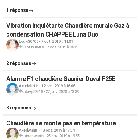
1 réponse
Vibration inquiétante Chaudière murale Gaz à
condensation CHAPPEE Luna Duo
Louis30400
-
7 oct. 2019 à 14:01
Louis30400
-
7 oct. 2019 à 16:21
2 réponses
Alarme F1 chaudière Saunier Duval F25E
AlainMartin
-
12 oct. 2019 à 16:06
davy59510
-
27 janv. 2020 à 13:39
3 réponses
Chaudière ne monte pas en température
Axedwanis
-
13 oct. 2019 à 17:04
Axedwanis
-
25 nov. 2019 à 19:55