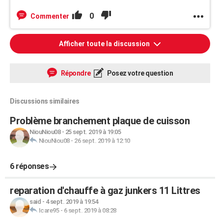
0
Commenter
Afficher toute la discussion
Répondre
Posez votre question
Discussions similaires
Problème branchement plaque de cuisson
NiouNiou08
-
25 sept. 2019 à 19:05
NiouNiou08
-
26 sept. 2019 à 12:10
6 réponses
reparation d'chauffe à gaz junkers 11 Littres
said
-
4 sept. 2019 à 19:54
Icare95
-
6 sept. 2019 à 08:28