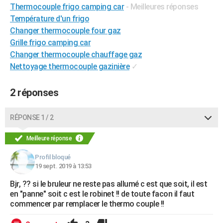
Thermocouple frigo camping car
- Meilleures réponses
City break
Voyage de noces
Climat
Destinations
Voyage nature
Forum
+
PHOTO
Température d'un frigo
Changer thermocouple four gaz
GUIDES D'ACHAT
Grille frigo camping car
BONS PLANS
Changer thermocouple chauffage gaz
Nettoyage thermocouple gazinière
✓
CARTE DE VOEUX
Carte Bonne année
Carte Pâques
Carte de Noël
Carte Saint-Valentin
Carte d'anniversaire
2 réponses
DICTIONNAIRE
Biographies
Expressions
Dictionnaire
Citations
Proverbes
PROGRAMME TV
RÉPONSE 1 / 2
COPAINS D'AVANT
Meilleure réponse
Se connecter
Collèges
Universités
Service militaire
S'inscrire
Lycées
Primaires
Entreprises
Avis de recherche
AVIS DE DÉCÈS
Profil bloqué
19 sept. 2019 à 13:53
FORUM
Bjr, ?? si le bruleur ne reste pas allumé c est que soit, il est
Lifestyle
Sport
Television
Cinema
Bricolage
Culture
Auto
Voyage
en "panne" soit c est le robinet !! de toute facon il faut
commencer par remplacer le thermo couple !!