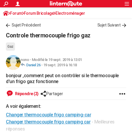
ACTUALITÉS
Forum
Forum Bricolage
Connexion
Electroménager
S'inscrire
Rechercher
Société
Education
Villes
Politique
Faits Divers
Monde
+
SPORT
Sujet Précédent
Sujet Suivant
Football
Cyclisme
Forum
Coupe du monde 2026
Tennis
Rugby
CULTURE
Controle thermocouple frigo gaz
TNT
Cinéma
Musique
Programme TV
Streaming
Sorties cinéma
+
FINANCE
Gaz
Impôts
Immobilier
Banque
Crédit
Retraite
Epargne
Risques naturels par ville
Assurance
AUTO
nono
-
Modifié le 19 sept. 2019 à 13:01
Daniel 26
-
19 sept. 2019 à 16:18
Réserver un essai
Berlines
Forum auto
Essais
Citadines
SUV
+
HIGH-TECH
bonjour ,comment peut on contrôler si le thermocouple
Meilleur smartphone
Ordinateurs
Guide high-tech
Mobiles
Internet
Jeux vidéo
+
BRICOLAGE
d'un frigo gaz fonctionne
Aménagement intérieur
Cuisine
Jardinage
+
Forum
Extérieur
Salle de bains
Rangement
WEEK-END
Répondre (2)
Partager
Escapades
Expositions
Week-end nature
Guides de France
Patrimoine
Musées
+
LIFESTYLE
A voir également:
Bien-être
Mode
+
Art de vivre
Loisirs
Modes de vie
Changer thermocouple frigo camping-car
SANTE
Changer thermocouple frigo camping car
- Meilleures
Guide de la santé
Médicaments
+
Alimentation
Maladies
Sommeil
VOYAGE
réponses