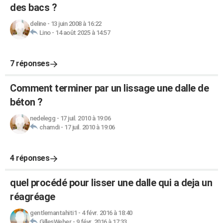
des bacs ?
deline
-
13 juin 2008 à 16:22
Lino
-
14 août 2025 à 14:57
7 réponses
Comment terminer par un lissage une dalle de
béton ?
nedelegg
-
17 juil. 2010 à 19:06
chamdi
-
17 juil. 2010 à 19:06
4 réponses
quel procédé pour lisser une dalle qui a deja un
réagréage
gentlemantahiti1
-
4 févr. 2016 à 18:40
GillesWeber
-
9 févr. 2016 à 17:33