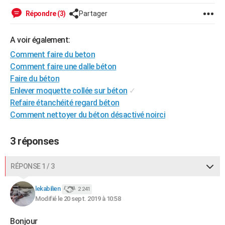
City break
Voyage de noces
Climat
Destinations
Voyage nature
Forum
+
PHOTO
Répondre (3)
Partager
GUIDES D'ACHAT
A voir également:
BONS PLANS
Comment faire du beton
Comment faire une dalle béton
CARTE DE VOEUX
Faire du béton
Enlever moquette collée sur béton
✓
Carte Bonne année
Carte Pâques
Carte de Noël
Carte Saint-Valentin
Carte d'anniversaire
DICTIONNAIRE
Refaire étanchéité regard béton
Biographies
Expressions
Dictionnaire
Citations
Proverbes
PROGRAMME TV
Comment nettoyer du béton désactivé noirci
COPAINS D'AVANT
3 réponses
Se connecter
Collèges
Universités
Service militaire
S'inscrire
Lycées
Primaires
Entreprises
Avis de recherche
AVIS DE DÉCÈS
RÉPONSE 1 / 3
FORUM
lekabilien
2 241
Lifestyle
Sport
Television
Cinema
Bricolage
Culture
Auto
Voyage
Modifié le 20 sept. 2019 à 10:58
Bonjour