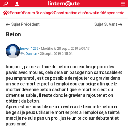
ACTUALITÉS
Forum
Forum Bricolage
Connexion
Construction et rénovation
S'inscrire
Maçonnerie
Rechercher
Société
Education
Villes
Politique
Faits Divers
Monde
+
SPORT
Sujet Précédent
Sujet Suivant
Football
Cyclisme
Forum
Coupe du monde 2026
Tennis
Rugby
CULTURE
Beton
TNT
Cinéma
Musique
Programme TV
Streaming
Sorties cinéma
+
FINANCE
herve_1299
-
Modifié le 20 sept. 2019 à 09:17
Impôts
Immobilier
Banque
Crédit
Retraite
Epargne
Risques naturels par ville
Assurance
AUTO
Dannan
-
20 sept. 2019 à 15:04
Réserver un essai
Berlines
Forum auto
Essais
Citadines
SUV
+
HIGH-TECH
bonjour , j aimerai faire du beton couleur beige pour des
pavés avec moules, cela sera un passge non carrossable et
Meilleur smartphone
Ordinateurs
Guide high-tech
Mobiles
Internet
Jeux vidéo
+
BRICOLAGE
peu emprumté , est ce possible de rajouter du gravier dans
un sac de mortier pret a l emploi couleur beige afin que le
Aménagement intérieur
Cuisine
Jardinage
+
Forum
Extérieur
Salle de bains
Rangement
WEEK-END
mortier devienne beton sachant que le mortier c est du
ciment et sable , il reste donc le gravier a rajouter et on
Escapades
Expositions
Week-end nature
Guides de France
Patrimoine
Musées
+
LIFESTYLE
obtient du beton.
Apres est ce possible cela m evitera de teindre le beton en
Bien-être
Mode
+
Art de vivre
Loisirs
Modes de vie
SANTE
beige si je peux utiliser le mortier pret a l emploi deja teinté.
merci je ne suis pas un pro , juste un bricoleur debutant et
Guide de la santé
Médicaments
+
Alimentation
Maladies
Sommeil
VOYAGE
passionné.