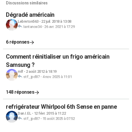
Discussions similaires
Dégradé américain
Lebreton563
-
22 juil. 2018 à 13:08
Iantanoe34
-
26 avr. 2021 à 17:29
6 réponses
Comment réinitialiser un frigo américain
Samsung ?
mlf
-
2 août 2012 à 18:19
stf_jpd87
-
4 nov. 2025 à 11:01
148 réponses
refrigérateur Whirlpool 6th Sense en panne
Dan.I.EL
-
12 févr. 2015 à 11:22
stf_jpd87
-
15 août 2025 à 07:52