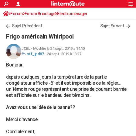
ACTUALITÉS
Forum
Forum Bricolage
Connexion
Electroménager
S'inscrire
Rechercher
Société
Education
Villes
Politique
Faits Divers
Monde
+
SPORT
Sujet Précédent
Sujet Suivant
Football
Cyclisme
Forum
Coupe du monde 2026
Tennis
Rugby
CULTURE
Frigo américain Whirlpool
TNT
Cinéma
Musique
Programme TV
Streaming
Sorties cinéma
+
FINANCE
JOEL
-
Modifié le 24 sept. 2019 à 14:10
stf_jpd87
-
24 sept. 2019 à 18:27
Impôts
Immobilier
Banque
Crédit
Retraite
Epargne
Risques naturels par ville
Assurance
AUTO
Bonjour,
Réserver un essai
Berlines
Forum auto
Essais
Citadines
SUV
+
HIGH-TECH
depuis quelques jours la température de la partie
Meilleur smartphone
Ordinateurs
Guide high-tech
Mobiles
Internet
Jeux vidéo
+
BRICOLAGE
congélateur affiche -6° et il est impossible de la régler...
un témoin rouge représentant une prise de courant barrée
Aménagement intérieur
Cuisine
Jardinage
+
Forum
Extérieur
Salle de bains
Rangement
WEEK-END
est affichée sur le bandeau des témoins.
Escapades
Expositions
Week-end nature
Guides de France
Patrimoine
Musées
+
LIFESTYLE
Avez vous une idée de la panne??
Bien-être
Mode
+
Art de vivre
Loisirs
Modes de vie
SANTE
Merci d'avance.
Guide de la santé
Médicaments
+
Alimentation
Maladies
Sommeil
VOYAGE
Cordialement,