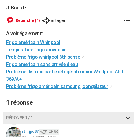
City break
Voyage de noces
Climat
Destinations
Voyage nature
Forum
+
J. Bourdet
PHOTO
GUIDES D'ACHAT
Répondre (1)
Partager
BONS PLANS
A voir également:
Frigo américain Whirlpool
CARTE DE VOEUX
Temperature frigo americain
Carte Bonne année
Carte Pâques
Carte de Noël
Carte Saint-Valentin
Carte d'anniversaire
Problème frigo whirlpool 6th sense
✓
DICTIONNAIRE
Frigo americain sans arrivée d eau
Biographies
Expressions
Dictionnaire
Citations
Proverbes
PROGRAMME TV
Problème de froid partie réfrigérateur sur Whirlpool ART
369/A+
COPAINS D'AVANT
Problème frigo américain samsung, congélateur
✓
Se connecter
Collèges
Universités
Service militaire
S'inscrire
Lycées
Primaires
Entreprises
Avis de recherche
AVIS DE DÉCÈS
1 réponse
FORUM
Lifestyle
Sport
Television
Cinema
Bricolage
Culture
Auto
Voyage
RÉPONSE 1 / 1
stf_jpd87
29 968