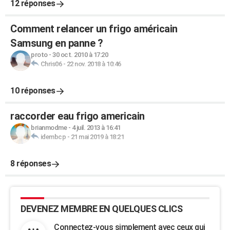
12 réponses
Comment relancer un frigo américain
Samsung en panne ?
proto
-
30 oct. 2010 à 17:20
Chris06
-
22 nov. 2018 à 10:46
10 réponses
raccorder eau frigo americain
brianmodme
-
4 juil. 2013 à 16:41
idembcp
-
21 mai 2019 à 18:21
8 réponses
DEVENEZ MEMBRE EN QUELQUES CLICS
Connectez-vous simplement avec ceux qui