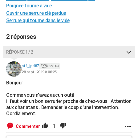
Poignée tourne à vide
City break
Voyage de noces
Climat
Destinations
Voyage nature
Forum
+
PHOTO
Ouvrir une serrure clé perdue
GUIDES D'ACHAT
Serrure qui tourne dans le vide
BONS PLANS
2 réponses
CARTE DE VOEUX
RÉPONSE 1 / 2
Carte Bonne année
Carte Pâques
Carte de Noël
Carte Saint-Valentin
Carte d'anniversaire
DICTIONNAIRE
stf_jpd87
29 963
Biographies
Expressions
Dictionnaire
Citations
Proverbes
PROGRAMME TV
28 sept. 2019 à 08:25
COPAINS D'AVANT
Bonjour
Se connecter
Collèges
Universités
Service militaire
S'inscrire
Lycées
Primaires
Entreprises
Avis de recherche
Comme vous n'avez aucun outil
AVIS DE DÉCÈS
il faut voir un bon serrurier proche de chez-vous . Attention
aux charlatans . Demander le coup d'une intervention.
FORUM
Cordialement.
Lifestyle
Sport
Television
Cinema
Bricolage
Culture
Auto
Voyage
1
Commenter