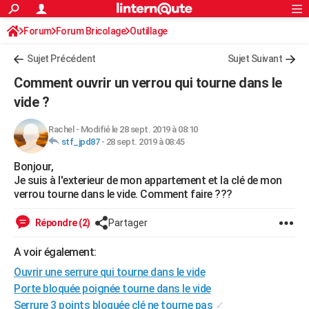
ACTUALITÉS
Forum
Forum Bricolage
Connexion
Outillage
S'inscrire
Rechercher
Société
Education
Villes
Politique
Faits Divers
Monde
+
SPORT
Sujet Précédent
Sujet Suivant
Football
Cyclisme
Forum
Coupe du monde 2026
Tennis
Rugby
CULTURE
Comment ouvrir un verrou qui tourne dans le
TNT
Cinéma
Musique
Programme TV
Streaming
Sorties cinéma
+
vide ?
FINANCE
Impôts
Immobilier
Banque
Crédit
Retraite
Epargne
Risques naturels par ville
Assurance
AUTO
Rachel
-
Modifié le 28 sept. 2019 à 08:10
stf_jpd87
-
28 sept. 2019 à 08:45
Réserver un essai
Berlines
Forum auto
Essais
Citadines
SUV
+
HIGH-TECH
Bonjour,
Je suis à l'exterieur de mon appartement et la clé de mon
Meilleur smartphone
Ordinateurs
Guide high-tech
Mobiles
Internet
Jeux vidéo
+
BRICOLAGE
verrou tourne dans le vide. Comment faire ???
Aménagement intérieur
Cuisine
Jardinage
+
Forum
Extérieur
Salle de bains
Rangement
WEEK-END
Répondre (2)
Partager
Escapades
Expositions
Week-end nature
Guides de France
Patrimoine
Musées
+
LIFESTYLE
A voir également:
Bien-être
Mode
+
Art de vivre
Loisirs
Modes de vie
SANTE
Ouvrir une serrure qui tourne dans le vide
Porte bloquée poignée tourne dans le vide
Guide de la santé
Médicaments
+
Alimentation
Maladies
Sommeil
VOYAGE
Serrure 3 points bloquée clé ne tourne pas
✓