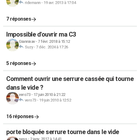
ridemann
-
19 avr. 2013 à 17:04
7 réponses
Impossible d'ouvrir ma C3
Giannixav
-
7 févr. 2018 à 15:12
Suzy
-
7 déc. 2024 à 17:26
5 réponses
Comment ouvrir une serrure cassée qui tourne
dans le vide ?
vero73
-
17 juin 2010 à 21:22
vero73
-
19 juin 2010 à 12:52
16 réponses
porte bloquée serrure tourne dans le vide
ness
-
2 janv. 2017 à 14:41