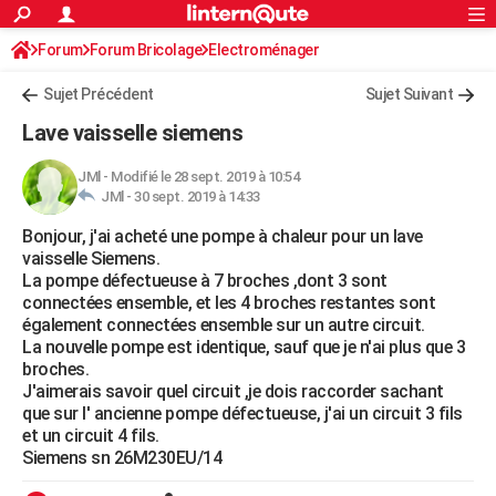
ACTUALITÉS
Forum
Forum Bricolage
Connexion
Electroménager
S'inscrire
Rechercher
Société
Education
Villes
Politique
Faits Divers
Monde
+
SPORT
Sujet Précédent
Sujet Suivant
Football
Cyclisme
Forum
Coupe du monde 2026
Tennis
Rugby
CULTURE
Lave vaisselle siemens
TNT
Cinéma
Musique
Programme TV
Streaming
Sorties cinéma
+
FINANCE
JMl
-
Modifié le 28 sept. 2019 à 10:54
JMl -
30 sept. 2019 à 14:33
Impôts
Immobilier
Banque
Crédit
Retraite
Epargne
Risques naturels par ville
Assurance
AUTO
Bonjour, j'ai acheté une pompe à chaleur pour un lave
Réserver un essai
Berlines
Forum auto
Essais
Citadines
SUV
+
HIGH-TECH
vaisselle Siemens.
La pompe défectueuse à 7 broches ,dont 3 sont
Meilleur smartphone
Ordinateurs
Guide high-tech
Mobiles
Internet
Jeux vidéo
+
BRICOLAGE
connectées ensemble, et les 4 broches restantes sont
également connectées ensemble sur un autre circuit.
Aménagement intérieur
Cuisine
Jardinage
+
Forum
Extérieur
Salle de bains
Rangement
WEEK-END
La nouvelle pompe est identique, sauf que je n'ai plus que 3
broches.
Escapades
Expositions
Week-end nature
Guides de France
Patrimoine
Musées
+
LIFESTYLE
J'aimerais savoir quel circuit ,je dois raccorder sachant
que sur l' ancienne pompe défectueuse, j'ai un circuit 3 fils
Bien-être
Mode
+
Art de vivre
Loisirs
Modes de vie
SANTE
et un circuit 4 fils.
Siemens sn 26M230EU/14
Guide de la santé
Médicaments
+
Alimentation
Maladies
Sommeil
VOYAGE