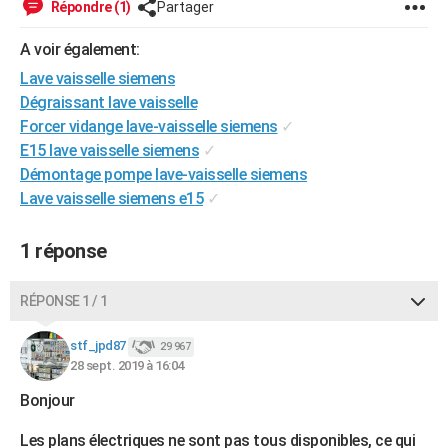
Répondre (1)
Partager
City break
Voyage de noces
Climat
Destinations
Voyage nature
Forum
+
PHOTO
A voir également:
GUIDES D'ACHAT
Lave vaisselle siemens
Dégraissant lave vaisselle
BONS PLANS
Forcer vidange lave-vaisselle siemens
✓
CARTE DE VOEUX
E15 lave vaisselle siemens
✓
Démontage pompe lave-vaisselle siemens
Carte Bonne année
Carte Pâques
Carte de Noël
Carte Saint-Valentin
Carte d'anniversaire
DICTIONNAIRE
Lave vaisselle siemens e15
✓
Biographies
Expressions
Dictionnaire
Citations
Proverbes
PROGRAMME TV
1 réponse
COPAINS D'AVANT
RÉPONSE 1 / 1
Se connecter
Collèges
Universités
Service militaire
S'inscrire
Lycées
Primaires
Entreprises
Avis de recherche
AVIS DE DÉCÈS
stf_jpd87
29 967
FORUM
28 sept. 2019 à 16:04
Lifestyle
Sport
Television
Cinema
Bricolage
Culture
Auto
Voyage
Bonjour
Les plans électriques ne sont pas tous disponibles, ce qui