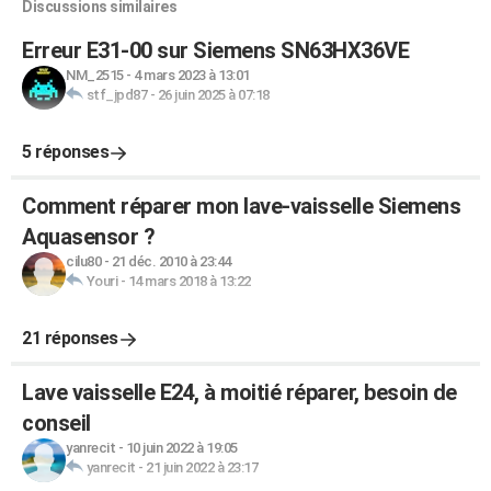
Discussions similaires
Erreur E31-00 sur Siemens SN63HX36VE
NM_2515
-
4 mars 2023 à 13:01
stf_jpd87
-
26 juin 2025 à 07:18
5 réponses
Comment réparer mon lave-vaisselle Siemens
Aquasensor ?
cilu80
-
21 déc. 2010 à 23:44
Youri
-
14 mars 2018 à 13:22
21 réponses
Lave vaisselle E24, à moitié réparer, besoin de
conseil
yanrecit
-
10 juin 2022 à 19:05
yanrecit
-
21 juin 2022 à 23:17