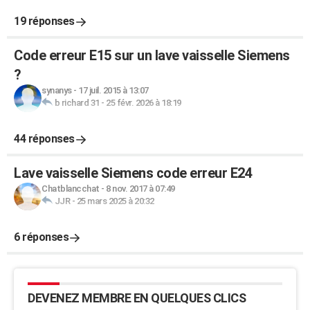
19 réponses
Code erreur E15 sur un lave vaisselle Siemens
?
synanys
-
17 juil. 2015 à 13:07
b richard 31
-
25 févr. 2026 à 18:19
44 réponses
Lave vaisselle Siemens code erreur E24
Chatblancchat
-
8 nov. 2017 à 07:49
JJR
-
25 mars 2025 à 20:32
6 réponses
DEVENEZ MEMBRE EN QUELQUES CLICS