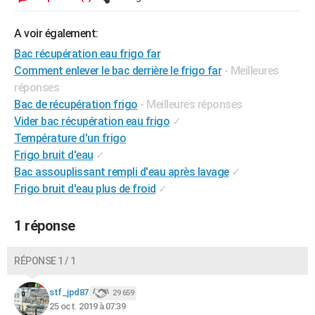
City break
Voyage de noces
Climat
Destinations
Voyage nature
Forum
+
PHOTO
A voir également:
GUIDES D'ACHAT
Bac récupération eau frigo far
Comment enlever le bac derrière le frigo far
- Meilleures
BONS PLANS
réponses
CARTE DE VOEUX
Bac de récupération frigo
- Meilleures réponses
Vider bac récupération eau frigo
✓
Carte Bonne année
Carte Pâques
Carte de Noël
Carte Saint-Valentin
Carte d'anniversaire
DICTIONNAIRE
Température d'un frigo
Frigo bruit d'eau
✓
Biographies
Expressions
Dictionnaire
Citations
Proverbes
PROGRAMME TV
Bac assouplissant rempli d'eau après lavage
✓
COPAINS D'AVANT
Frigo bruit d'eau plus de froid
✓
Se connecter
Collèges
Universités
Service militaire
S'inscrire
Lycées
Primaires
Entreprises
Avis de recherche
AVIS DE DÉCÈS
1 réponse
FORUM
RÉPONSE 1 / 1
Lifestyle
Sport
Television
Cinema
Bricolage
Culture
Auto
Voyage
stf_jpd87
29 659
25 oct. 2019 à 07:39