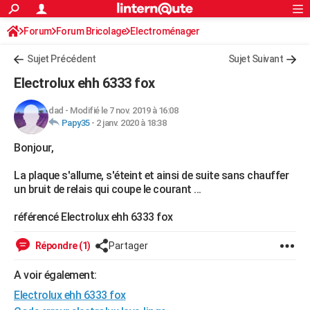
ACTUALITÉS
Forum
Forum Bricolage
Connexion
Electroménager
S'inscrire
Rechercher
Société
Education
Villes
Politique
Faits Divers
Monde
+
SPORT
Sujet Précédent
Sujet Suivant
Football
Cyclisme
Forum
Coupe du monde 2026
Tennis
Rugby
CULTURE
Electrolux ehh 6333 fox
TNT
Cinéma
Musique
Programme TV
Streaming
Sorties cinéma
+
FINANCE
dad
-
Modifié le 7 nov. 2019 à 16:08
Papy35
-
2 janv. 2020 à 18:38
Impôts
Immobilier
Banque
Crédit
Retraite
Epargne
Risques naturels par ville
Assurance
AUTO
Bonjour,
Réserver un essai
Berlines
Forum auto
Essais
Citadines
SUV
+
HIGH-TECH
La plaque s'allume, s'éteint et ainsi de suite sans chauffer
Meilleur smartphone
Ordinateurs
Guide high-tech
Mobiles
Internet
Jeux vidéo
+
BRICOLAGE
un bruit de relais qui coupe le courant ...
Aménagement intérieur
Cuisine
Jardinage
+
Forum
Extérieur
Salle de bains
Rangement
WEEK-END
référencé Electrolux ehh 6333 fox
Escapades
Expositions
Week-end nature
Guides de France
Patrimoine
Musées
+
LIFESTYLE
Répondre (1)
Partager
Bien-être
Mode
+
Art de vivre
Loisirs
Modes de vie
SANTE
A voir également:
Electrolux ehh 6333 fox
Guide de la santé
Médicaments
+
Alimentation
Maladies
Sommeil
VOYAGE