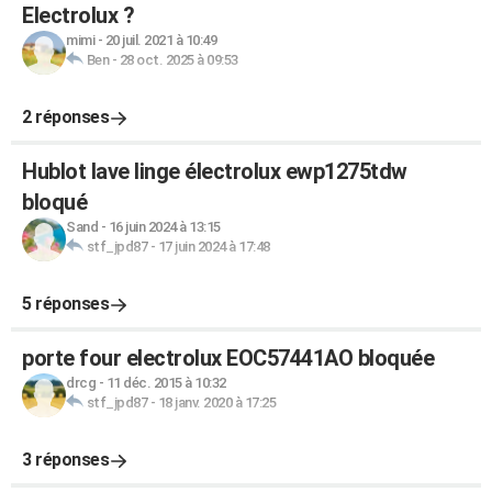
Electrolux ?
mimi
-
20 juil. 2021 à 10:49
Ben
-
28 oct. 2025 à 09:53
2 réponses
Hublot lave linge électrolux ewp1275tdw
bloqué
Sand
-
16 juin 2024 à 13:15
stf_jpd87
-
17 juin 2024 à 17:48
5 réponses
porte four electrolux EOC57441AO bloquée
drcg
-
11 déc. 2015 à 10:32
stf_jpd87
-
18 janv. 2020 à 17:25
3 réponses