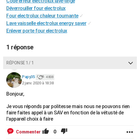
Code erreur electrolux lave-linge
City break
Voyage de noces
Climat
Destinations
Voyage nature
Forum
+
PHOTO
Déverrouiller four electrolux
Four electrolux chaleur tournante
✓
GUIDES D'ACHAT
Lave vaisselle electrolux energy saver
✓
Enlever porte four electrolux
BONS PLANS
CARTE DE VOEUX
1 réponse
Carte Bonne année
Carte Pâques
Carte de Noël
Carte Saint-Valentin
Carte d'anniversaire
DICTIONNAIRE
RÉPONSE 1 / 1
Biographies
Expressions
Dictionnaire
Citations
Proverbes
PROGRAMME TV
Papy35
4 808
2 janv. 2020 à 18:38
COPAINS D'AVANT
Bonjour,
Se connecter
Collèges
Universités
Service militaire
S'inscrire
Lycées
Primaires
Entreprises
Avis de recherche
AVIS DE DÉCÈS
Je vous réponds par politesse mais nous ne pouvons rien
FORUM
faire faites appel à un SAV en fonction de la vétusté de
l'appareil choix à faire
Lifestyle
Sport
Television
Cinema
Bricolage
Culture
Auto
Voyage
0
Commenter