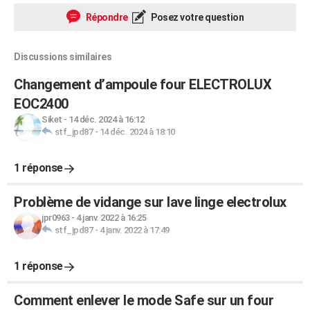
Répondre
Posez votre question
Discussions similaires
Changement d’ampoule four ELECTROLUX
EOC2400
Siket
-
14 déc. 2024 à 16:12
stf_jpd87
-
14 déc. 2024 à 18:10
1 réponse
Problème de vidange sur lave linge electrolux
jpr0963
-
4 janv. 2022 à 16:25
stf_jpd87
-
4 janv. 2022 à 17:49
1 réponse
Comment enlever le mode Safe sur un four