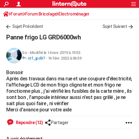
ACTUALITÉS
Forum
Forum Bricolage
Connexion
Electroménager
S'inscrire
Rechercher
Société
Education
Villes
Politique
Faits Divers
Monde
+
SPORT
Sujet Précédent
Sujet Suivant
Football
Cyclisme
Forum
Coupe du monde 2026
Tennis
Rugby
CULTURE
Panne frigo LG GRD6000wh
TNT
Cinéma
Musique
Programme TV
Streaming
Sorties cinéma
+
FINANCE
So
-
Modifié le 14 nov. 2019 à 19:03
Impôts
Immobilier
Banque
Crédit
Retraite
Epargne
Risques naturels par ville
Assurance
AUTO
stf_jpd87
-
16 févr. 2022 à 06:59
Réserver un essai
Berlines
Forum auto
Essais
Citadines
SUV
+
HIGH-TECH
Bonsoir
Après des travaux dans ma rue et une coupure d'électricité,
Meilleur smartphone
Ordinateurs
Guide high-tech
Mobiles
Internet
Jeux vidéo
+
BRICOLAGE
l'affichage LCD de mon frigo clignote et mon frigo ne
fonctionne plus , j'ai vérifié les fusibles de la carte mère , ils
Aménagement intérieur
Cuisine
Jardinage
+
Forum
Extérieur
Salle de bains
Rangement
WEEK-END
sont bon , l'ampoule intérieur aussi n'est pas grillé , je ne
sait plus quoi faire , ni vérifier
Escapades
Expositions
Week-end nature
Guides de France
Patrimoine
Musées
+
LIFESTYLE
Merci d'avance pour votre aide
Bien-être
Mode
+
Art de vivre
Loisirs
Modes de vie
SANTE
Répondre (12)
Partager
Guide de la santé
Médicaments
+
Alimentation
Maladies
Sommeil
VOYAGE
A voir également: