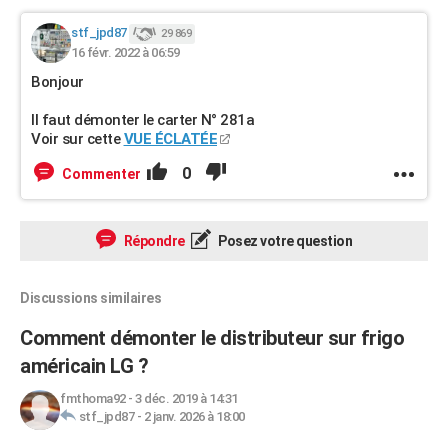
stf_jpd87
29 869
16 févr. 2022 à 06:59
Bonjour
Il faut démonter le carter N° 281a
Voir sur cette
VUE ÉCLATÉE
0
Commenter
Répondre
Posez votre question
Discussions similaires
Comment démonter le distributeur sur frigo
américain LG ?
fmthoma92
-
3 déc. 2019 à 14:31
stf_jpd87
-
2 janv. 2026 à 18:00