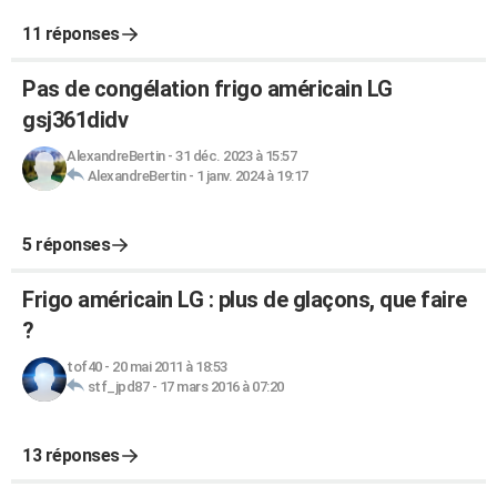
11 réponses
Pas de congélation frigo américain LG
gsj361didv
AlexandreBertin
-
31 déc. 2023 à 15:57
AlexandreBertin
-
1 janv. 2024 à 19:17
5 réponses
Frigo américain LG : plus de glaçons, que faire
?
tof40
-
20 mai 2011 à 18:53
stf_jpd87
-
17 mars 2016 à 07:20
13 réponses