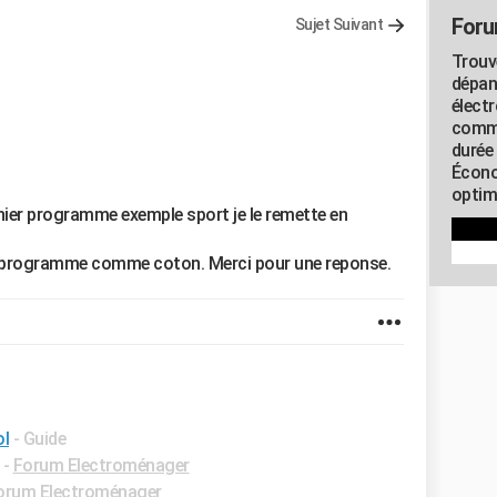
Foru
Sujet Suivant
Trouv
dépan
élect
commu
durée
Écono
optimi
nier programme exemple sport je le remette en
tre programme comme coton. Merci pour une reponse.
ol
- Guide
-
Forum Electroménager
orum Electroménager