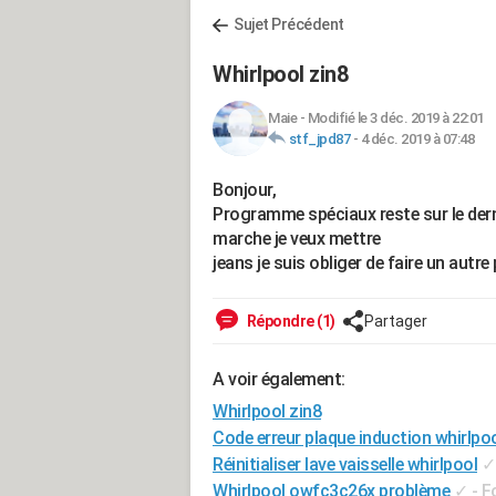
Sujet Précédent
Whirlpool zin8
Maie
-
Modifié le 3 déc. 2019 à 22:01
stf_jpd87
-
4 déc. 2019 à 07:48
Bonjour,
Programme spéciaux reste sur le der
marche je veux mettre
jeans je suis obliger de faire un au
Répondre (1)
Partager
A voir également:
Whirlpool zin8
Code erreur plaque induction whirlpo
Réinitialiser lave vaisselle whirlpool
✓
Whirlpool owfc3c26x problème
✓
-
F