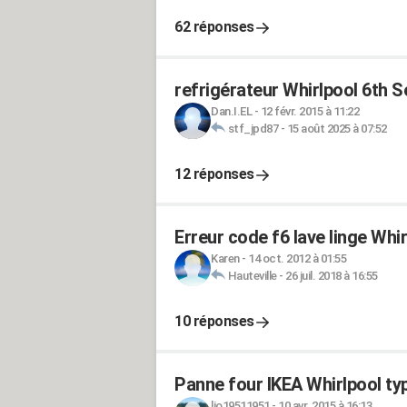
62 réponses
refrigérateur Whirlpool 6th 
Dan.I.EL
-
12 févr. 2015 à 11:22
stf_jpd87
-
15 août 2025 à 07:52
12 réponses
Erreur code f6 lave linge Whir
Karen
-
14 oct. 2012 à 01:55
Hauteville
-
26 juil. 2018 à 16:55
10 réponses
Panne four IKEA Whirlpool t
lio19511951
-
10 avr. 2015 à 16:13