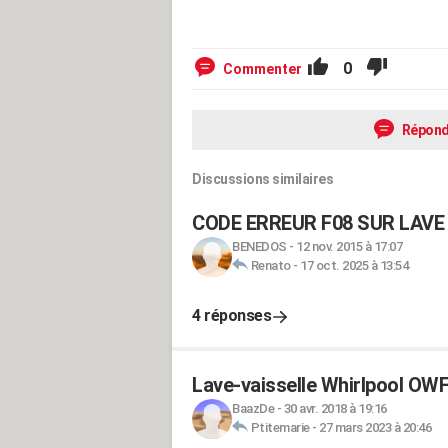
0
Commenter
Répond
Discussions similaires
CODE ERREUR F08 SUR LAVE
BENEDOS
-
12 nov. 2015 à 17:07
Renato
-
17 oct. 2025 à 13:54
4 réponses
Lave-vaisselle Whirlpool O
BaazDe
-
30 avr. 2018 à 19:16
Ptitemarie
-
27 mars 2023 à 20:46