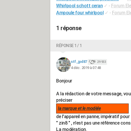
Whirlpool schott ceran
✓
-
Forum El
Ampoule four whirlpool
✓
-
Forum El
1 réponse
RÉPONSE 1 / 1
stf_jpd87
29 933
4 déc. 2019 à 07:48
Bonjour
A la rédaction de votre message, vo
préciser
la marque et le modèle
de l'appareil en panne; impératif pour 
" zin8 " , n'est pas une référence cons
La modération.