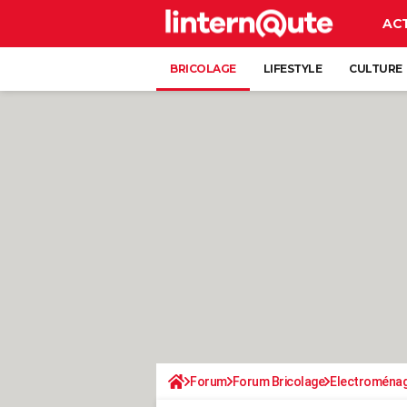
AC
BRICOLAGE
LIFESTYLE
CULTURE
Forum
Forum Bricolage
Electroména