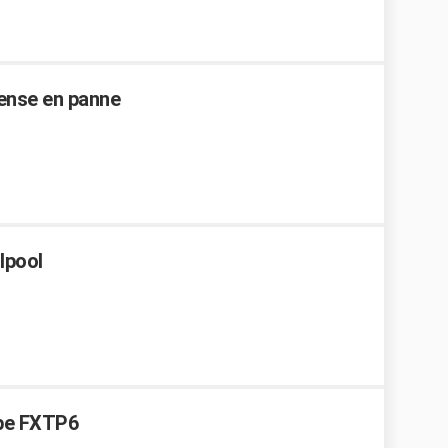
Sense en panne
lpool
ype FXTP6