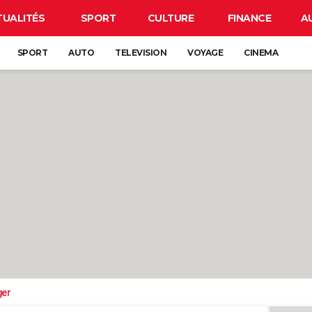
TUALITÉS
SPORT
CULTURE
FINANCE
A
SPORT
AUTO
TELEVISION
VOYAGE
CINEMA
ger