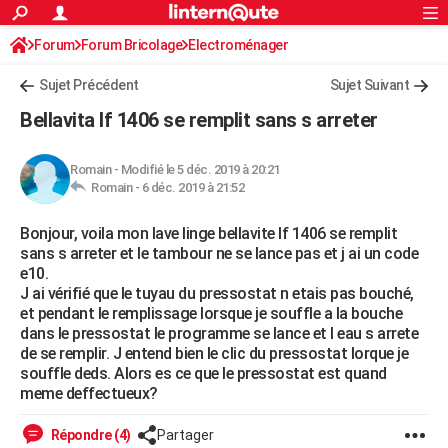
ACTUALITÉS
Forum
Forum Bricolage
Connexion
Electroménager
S'inscrire
Rechercher
Société
Education
Villes
Politique
Faits Divers
Monde
+
SPORT
Sujet Précédent
Sujet Suivant
Football
Cyclisme
Forum
Coupe du monde 2026
Tennis
Rugby
CULTURE
Bellavita lf 1406 se remplit sans s arreter
TNT
Cinéma
Musique
Programme TV
Streaming
Sorties cinéma
+
FINANCE
Romain
-
Modifié le 5 déc. 2019 à 20:21
Impôts
Immobilier
Banque
Crédit
Retraite
Epargne
Risques naturels par ville
Assurance
AUTO
Romain -
6 déc. 2019 à 21:52
Réserver un essai
Berlines
Forum auto
Essais
Citadines
SUV
+
HIGH-TECH
Bonjour, voila mon lave linge bellavite lf 1406 se remplit
sans s arreter et le tambour ne se lance pas et j ai un code
Meilleur smartphone
Ordinateurs
Guide high-tech
Mobiles
Internet
Jeux vidéo
+
BRICOLAGE
e10.
J ai vérifié que le tuyau du pressostat n etais pas bouché,
Aménagement intérieur
Cuisine
Jardinage
+
Forum
Extérieur
Salle de bains
Rangement
WEEK-END
et pendant le remplissage lorsque je souffle a la bouche
dans le pressostat le programme se lance et l eau s arrete
Escapades
Expositions
Week-end nature
Guides de France
Patrimoine
Musées
+
LIFESTYLE
de se remplir. J entend bien le clic du pressostat lorque je
souffle deds. Alors es ce que le pressostat est quand
Bien-être
Mode
+
Art de vivre
Loisirs
Modes de vie
SANTE
meme deffectueux?
Guide de la santé
Médicaments
+
Alimentation
Maladies
Sommeil
VOYAGE
Répondre (4)
Partager