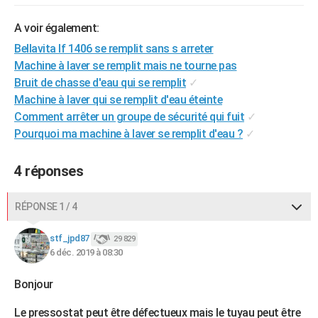
City break
Voyage de noces
Climat
Destinations
Voyage nature
Forum
+
PHOTO
A voir également:
GUIDES D'ACHAT
Bellavita lf 1406 se remplit sans s arreter
Machine à laver se remplit mais ne tourne pas
BONS PLANS
Bruit de chasse d'eau qui se remplit
✓
Machine à laver qui se remplit d'eau éteinte
CARTE DE VOEUX
Comment arrêter un groupe de sécurité qui fuit
✓
Carte Bonne année
Carte Pâques
Carte de Noël
Carte Saint-Valentin
Carte d'anniversaire
DICTIONNAIRE
Pourquoi ma machine à laver se remplit d'eau ?
✓
Biographies
Expressions
Dictionnaire
Citations
Proverbes
PROGRAMME TV
4 réponses
COPAINS D'AVANT
RÉPONSE 1 / 4
Se connecter
Collèges
Universités
Service militaire
S'inscrire
Lycées
Primaires
Entreprises
Avis de recherche
AVIS DE DÉCÈS
stf_jpd87
29 829
FORUM
6 déc. 2019 à 08:30
Lifestyle
Sport
Television
Cinema
Bricolage
Culture
Auto
Voyage
Bonjour
Le pressostat peut être défectueux mais le tuyau peut être