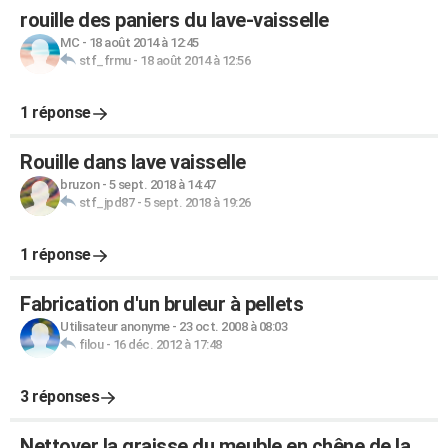
rouille des paniers du lave-vaisselle
MC
-
18 août 2014 à 12:45
stf_frmu
-
18 août 2014 à 12:56
1 réponse
Rouille dans lave vaisselle
bruzon
-
5 sept. 2018 à 14:47
stf_jpd87
-
5 sept. 2018 à 19:26
1 réponse
Fabrication d'un bruleur à pellets
Utilisateur anonyme
-
23 oct. 2008 à 08:03
filou
-
16 déc. 2012 à 17:48
3 réponses
Nettoyer la graisse du meuble en chêne de la