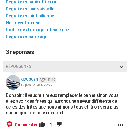
Degraisser panier friteuse
City break
Voyage de noces
Climat
Destinations
Voyage nature
Forum
+
PHOTO
Dégraisser lave vaisselle
Degraisser joint silicone
GUIDES D'ACHAT
Nettoyer friteuse
Problème allumage friteuse gaz
BONS PLANS
Degraisser carrelage
CARTE DE VOEUX
3 réponses
Carte Bonne année
Carte Pâques
Carte de Noël
Carte Saint-Valentin
Carte d'anniversaire
DICTIONNAIRE
Biographies
Expressions
Dictionnaire
Citations
Proverbes
PROGRAMME TV
RÉPONSE 1 / 3
COPAINS D'AVANT
KIDUGUEN
5 110
18 janv. 2020 à 23:56
Se connecter
Collèges
Universités
Service militaire
S'inscrire
Lycées
Primaires
Entreprises
Avis de recherche
AVIS DE DÉCÈS
Bonsoir : il vaudrait mieux remplacer le panier sinon vous
allez avoir des frites qui auront une saveur différente de
FORUM
celles des frites que nous aimons tous et là on sera plus
Lifestyle
Sport
Television
Cinema
Bricolage
Culture
Auto
Voyage
sur un gout de toile cirée .cdlt
1
Commenter