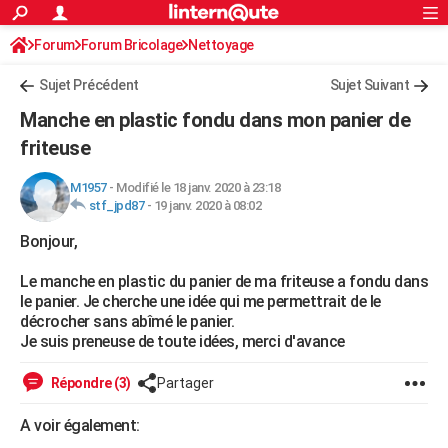
ACTUALITÉS
Forum
Forum Bricolage
Connexion
Nettoyage
S'inscrire
Rechercher
Société
Education
Villes
Politique
Faits Divers
Monde
+
SPORT
Sujet Précédent
Sujet Suivant
Football
Cyclisme
Forum
Coupe du monde 2026
Tennis
Rugby
CULTURE
Manche en plastic fondu dans mon panier de
TNT
Cinéma
Musique
Programme TV
Streaming
Sorties cinéma
+
friteuse
FINANCE
Impôts
Immobilier
Banque
Crédit
Retraite
Epargne
Risques naturels par ville
Assurance
AUTO
M1957
-
Modifié le 18 janv. 2020 à 23:18
stf_jpd87
-
19 janv. 2020 à 08:02
Réserver un essai
Berlines
Forum auto
Essais
Citadines
SUV
+
HIGH-TECH
Bonjour,
Meilleur smartphone
Ordinateurs
Guide high-tech
Mobiles
Internet
Jeux vidéo
+
BRICOLAGE
Le manche en plastic du panier de ma friteuse a fondu dans
le panier. Je cherche une idée qui me permettrait de le
Aménagement intérieur
Cuisine
Jardinage
+
Forum
Extérieur
Salle de bains
Rangement
WEEK-END
décrocher sans abîmé le panier.
Je suis preneuse de toute idées, merci d'avance
Escapades
Expositions
Week-end nature
Guides de France
Patrimoine
Musées
+
LIFESTYLE
Répondre (3)
Partager
Bien-être
Mode
+
Art de vivre
Loisirs
Modes de vie
SANTE
A voir également:
Guide de la santé
Médicaments
+
Alimentation
Maladies
Sommeil
VOYAGE