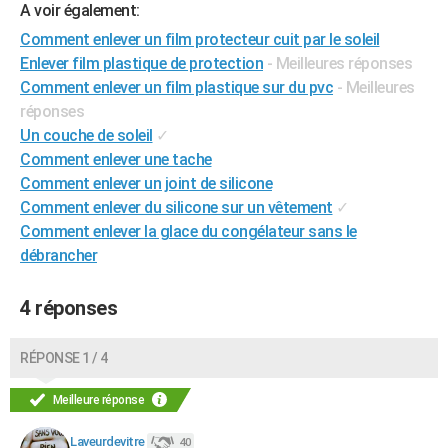
A voir également:
City break
Voyage de noces
Climat
Destinations
Voyage nature
Forum
+
PHOTO
Comment enlever un film protecteur cuit par le soleil
Enlever film plastique de protection
- Meilleures réponses
GUIDES D'ACHAT
Comment enlever un film plastique sur du pvc
- Meilleures
BONS PLANS
réponses
Un couche de soleil
✓
CARTE DE VOEUX
Comment enlever une tache
Carte Bonne année
Carte Pâques
Carte de Noël
Carte Saint-Valentin
Carte d'anniversaire
Comment enlever un joint de silicone
DICTIONNAIRE
Comment enlever du silicone sur un vêtement
✓
Biographies
Expressions
Dictionnaire
Citations
Proverbes
PROGRAMME TV
Comment enlever la glace du congélateur sans le
débrancher
COPAINS D'AVANT
Se connecter
Collèges
Universités
Service militaire
S'inscrire
Lycées
Primaires
Entreprises
Avis de recherche
4 réponses
AVIS DE DÉCÈS
FORUM
RÉPONSE 1 / 4
Lifestyle
Sport
Television
Cinema
Bricolage
Culture
Auto
Voyage
Meilleure réponse
Laveurdevitre
40