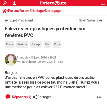
ACTUALITÉS
Forum
Forum Bricolage
Connexion
Nettoyage
S'inscrire
Rechercher
Société
Education
Villes
Politique
Faits Divers
Monde
+
SPORT
Sujet Précédent
Sujet Suivant
Football
Cyclisme
Forum
Coupe du monde 2026
Tennis
Rugby
CULTURE
Enlever vieux plastiques protection sur
TNT
Cinéma
Musique
Programme TV
Streaming
Sorties cinéma
+
fenêtres PVC
FINANCE
Impôts
Immobilier
Banque
Crédit
Retraite
Epargne
Risques naturels par ville
Assurance
AUTO
Porte
Fenêtre
Garage
Pvc
Vitre
Réserver un essai
Berlines
Forum auto
Essais
Citadines
SUV
+
HIGH-TECH
Francois
-
13 janv. 2020 à 19:23
tiotlolotte -
25 avr. 2020 à 14:12
Meilleur smartphone
Ordinateurs
Guide high-tech
Mobiles
Internet
Jeux vidéo
+
BRICOLAGE
Bonjour,
Aménagement intérieur
Cuisine
Jardinage
+
Forum
Extérieur
Salle de bains
Rangement
WEEK-END
J'ai des fenetres en PVC où les plastiques de protection
ont été laissés lors de pose (au moins 5 ans), auriez vous
Escapades
Expositions
Week-end nature
Guides de France
Patrimoine
Musées
+
LIFESTYLE
une methode pour les enlever ??? D'avance merci !
Bien-être
Mode
+
Art de vivre
Loisirs
Modes de vie
SANTE
Répondre (4)
Partager
Guide de la santé
Médicaments
+
Alimentation
Maladies
Sommeil
VOYAGE