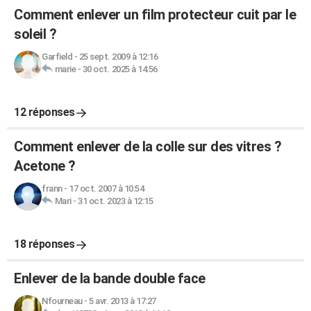
Comment enlever un film protecteur cuit par le
soleil ?
Garfield
-
25 sept. 2009 à 12:16
marie
-
30 oct. 2025 à 14:56
12 réponses
Comment enlever de la colle sur des vitres ?
Acetone ?
frann
-
17 oct. 2007 à 10:54
Mari
-
31 oct. 2023 à 12:15
18 réponses
Enlever de la bande double face
Nfourneau
-
5 avr. 2013 à 17:27