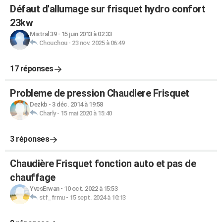
Défaut d'allumage sur frisquet hydro confort
23kw
Mistral 39
-
15 juin 2013 à 02:33
Chouchou
-
23 nov. 2025 à 06:49
17 réponses
Probleme de pression Chaudiere Frisquet
Dezkb
-
3 déc. 2014 à 19:58
Charly
-
15 mai 2020 à 15:40
3 réponses
Chaudière Frisquet fonction auto et pas de
chauffage
YvesErwan
-
10 oct. 2022 à 15:53
stf_frmu
-
15 sept. 2024 à 10:13