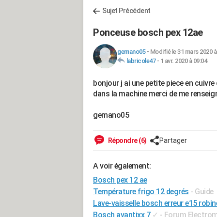
Sujet Précédent
Ponceuse bosch pex 12ae
gemano05
-
Modifié le 31 mars 2020 à
labricole47
-
1 avr. 2020 à 09:04
bonjour j ai une petite piece en cuivre
dans la machine merci de me renseig
gemano05
Répondre (6)
Partager
A voir également:
Bosch pex 12 ae
Température frigo 12 degrés
- Guide
Lave-vaisselle bosch erreur e15 robin
Bosch avantixx 7
✓
-
Forum Electro