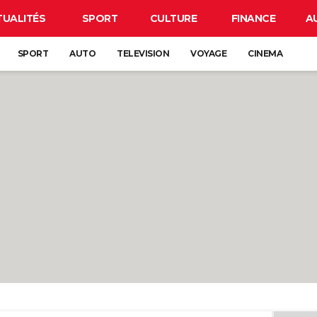
TUALITÉS
SPORT
CULTURE
FINANCE
A
SPORT
AUTO
TELEVISION
VOYAGE
CINEMA