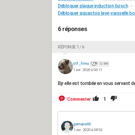
Débloquer plaque induction bosch
✓
Débloquer aquastop lave-vaisselle b
6 réponses
RÉPONSE 1 / 6
stf_frmu
12 499
1 avr. 2020 à 00:11
Bjr elle est tombée en vous servant 
1
Commenter
gemano05
1 avr. 2020 à 08:52