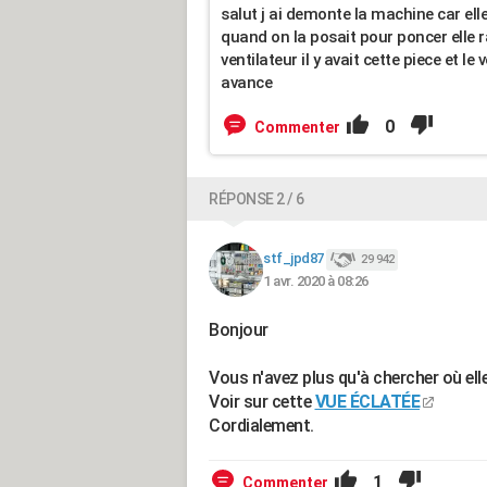
salut j ai demonte la machine car ell
quand on la posait pour poncer elle ral
ventilateur il y avait cette piece et l
avance
0
Commenter
RÉPONSE 2 / 6
stf_jpd87
29 942
1 avr. 2020 à 08:26
Bonjour
Vous n'avez plus qu'à chercher où elle
Voir sur cette
VUE ÉCLATÉE
Cordialement.
1
Commenter