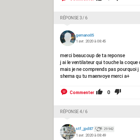
RÉPONSE 3 / 6
gemano05
1 avr. 2020 à 08:45
merci beaucoup de ta reponse
j ai le ventilateur qui touche la coq
mais je ne comprends pas pourquoi j 
shema qu tu maenvoye merci a+
0
Commenter
RÉPONSE 4 / 6
stf_jpd87
29 942
1 avr. 2020 à 08:49