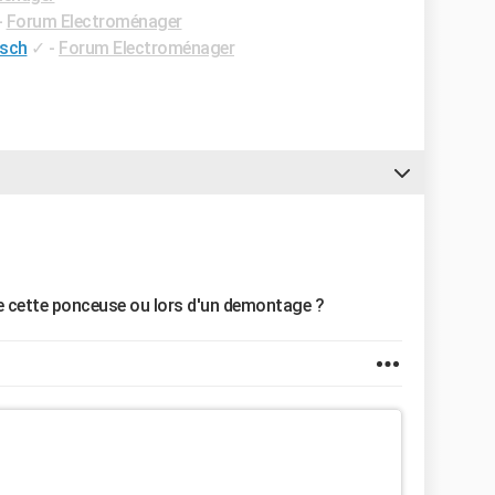
-
Forum Electroménager
osch
✓
-
Forum Electroménager
de cette ponceuse ou lors d'un demontage ?