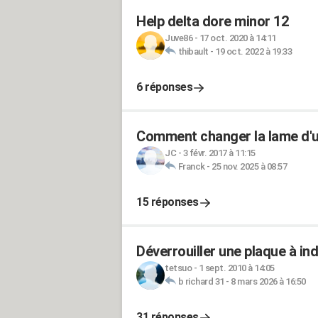
Help delta dore minor 12
Juve86
-
17 oct. 2020 à 14:11
thibault
-
19 oct. 2022 à 19:33
6 réponses
Comment changer la lame d'
JC
-
3 févr. 2017 à 11:15
Franck
-
25 nov. 2025 à 08:57
15 réponses
Déverrouiller une plaque à in
tetsuo
-
1 sept. 2010 à 14:05
b richard 31
-
8 mars 2026 à 16:50
31 réponses