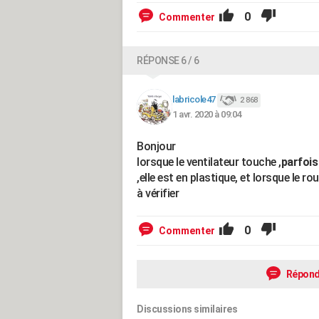
0
Commenter
RÉPONSE 6 / 6
labricole47
2 868
1 avr. 2020 à 09:04
Bonjour
lorsque le ventilateur touche ,
parfoi
,elle est en plastique, et lorsque le r
à vérifier
0
Commenter
Répond
Discussions similaires