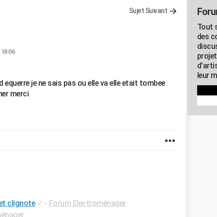
Foru
Sujet Suivant
Tout s
des c
discu
 18:06
proje
d'art
leur m
 d equerre je ne sais pas ou elle va elle etait tombee
ner merci
et clignote
✓
-
Forum Electroménager
ménager