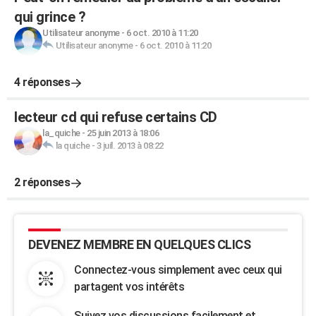
qui grince ?
Utilisateur anonyme
-
6 oct. 2010 à 11:20
Utilisateur anonyme
-
6 oct. 2010 à 11:20
4 réponses
lecteur cd qui refuse certains CD
la_quiche
-
25 juin 2013 à 18:06
la quiche
-
3 juil. 2013 à 08:22
2 réponses
DEVENEZ MEMBRE EN QUELQUES CLICS
Connectez-vous simplement avec ceux qui
partagent vos intérêts
Suivez vos discussions facilement et