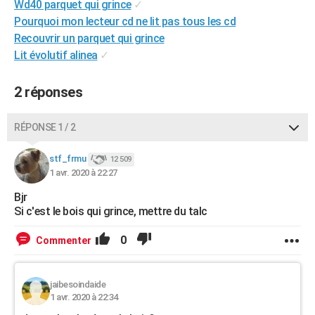
Wd40 parquet qui grince
✓
City break
Voyage de noces
Climat
Destinations
Voyage nature
Forum
+
PHOTO
Pourquoi mon lecteur cd ne lit pas tous les cd
Recouvrir un parquet qui grince
GUIDES D'ACHAT
Lit évolutif alinea
✓
BONS PLANS
2 réponses
CARTE DE VOEUX
Carte Bonne année
Carte Pâques
Carte de Noël
Carte Saint-Valentin
Carte d'anniversaire
RÉPONSE 1 / 2
DICTIONNAIRE
Biographies
Expressions
Dictionnaire
Citations
Proverbes
stf_frmu
PROGRAMME TV
12 509
1 avr. 2020 à 22:27
COPAINS D'AVANT
Bjr
Si c'est le bois qui grince, mettre du talc
Se connecter
Collèges
Universités
Service militaire
S'inscrire
Lycées
Primaires
Entreprises
Avis de recherche
AVIS DE DÉCÈS
0
Commenter
FORUM
Lifestyle
Sport
Television
Cinema
Bricolage
Culture
Auto
Voyage
jaibesoindaide
1 avr. 2020 à 22:34