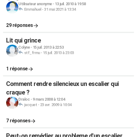
Utilisateur anonyme
-
13 juil. 2010 à 19:58
Emmahuel
-
31 mai 2021 à 13:34
29 réponses
Lit qui grince
Colyne
-
15 juil. 2013 à 22:53
stf_frmu
-
15 juil. 2013 à 23:03
1 réponse
Comment rendre silencieux un escalier qui
craque ?
Draloc
-
9 mars 2008 à 12:04
jacquet
-
23 avr. 2009 à 10:04
7 réponses
Peut-on remédier au probleme d'un escalier