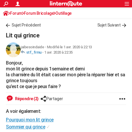
ACTUALITÉS
Forum
Forum Bricolage
Connexion
Outillage
S'inscrire
Rechercher
Société
Education
Villes
Politique
Faits Divers
Monde
+
SPORT
Sujet Précédent
Sujet Suivant
Football
Cyclisme
Forum
Coupe du monde 2026
Tennis
Rugby
CULTURE
Lit qui grince
TNT
Cinéma
Musique
Programme TV
Streaming
Sorties cinéma
+
FINANCE
jaibesoindaide
-
Modifié le 1 avr. 2020 à 22:13
stf_frmu
-
1 avr. 2020 à 22:35
Impôts
Immobilier
Banque
Crédit
Retraite
Epargne
Risques naturels par ville
Assurance
AUTO
Bonjour,
Réserver un essai
Berlines
Forum auto
Essais
Citadines
SUV
+
HIGH-TECH
mon lit grince depuis 1semaine et demi
la charnière du lit était casser mon père la réparer hier et sa
Meilleur smartphone
Ordinateurs
Guide high-tech
Mobiles
Internet
Jeux vidéo
+
BRICOLAGE
grince toujours
qu’est ce que je peux faire ?
Aménagement intérieur
Cuisine
Jardinage
+
Forum
Extérieur
Salle de bains
Rangement
WEEK-END
Répondre (2)
Partager
Escapades
Expositions
Week-end nature
Guides de France
Patrimoine
Musées
+
LIFESTYLE
A voir également:
Bien-être
Mode
+
Art de vivre
Loisirs
Modes de vie
SANTE
Pourquoi mon lit grince
Guide de la santé
Médicaments
+
Alimentation
Maladies
Sommeil
Sommier qui grince
✓
VOYAGE