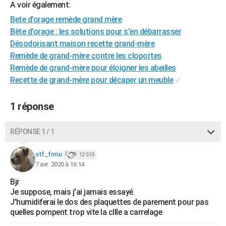
A voir également:
City break
Voyage de noces
Climat
Destinations
Voyage nature
Forum
+
PHOTO
Bete d'orage remède grand mère
Bête d'orage : les solutions pour s'en débarrasser
GUIDES D'ACHAT
Désodorisant maison recette grand-mère
BONS PLANS
Remède de grand-mère contre les cloportes
Remède de grand-mère pour éloigner les abeilles
CARTE DE VOEUX
Recette de grand-mère pour décaper un meuble
✓
Carte Bonne année
Carte Pâques
Carte de Noël
Carte Saint-Valentin
Carte d'anniversaire
DICTIONNAIRE
1 réponse
Biographies
Expressions
Dictionnaire
Citations
Proverbes
PROGRAMME TV
RÉPONSE 1 / 1
COPAINS D'AVANT
Se connecter
Collèges
Universités
Service militaire
S'inscrire
Lycées
Primaires
Entreprises
Avis de recherche
stf_frmu
12 510
AVIS DE DÉCÈS
7 avr. 2020 à 16:14
FORUM
Bjr
Je suppose, mais j'ai jamais essayé.
Lifestyle
Sport
Television
Cinema
Bricolage
Culture
Auto
Voyage
J'humidiferai le dos des plaquettes de parement pour pas
quelles pompent trop vite la cllle a carrelage