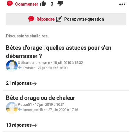
0
Commenter
Répondre
Posez votre question
Discussions similaires
Bêtes d’orage : quelles astuces pour s’en
débarrasser ?
Utilisateur anonyme
-
18 juil. 2010 à 15:32
Poioitr
-
27 juin 2019 à 16:00
21 réponses
Bête d orage ou de chaleur
Patou51
-
17 juil. 2019 à 10:31
lucas_schiltz
-
27 juin 2020 à 17:16
13 réponses