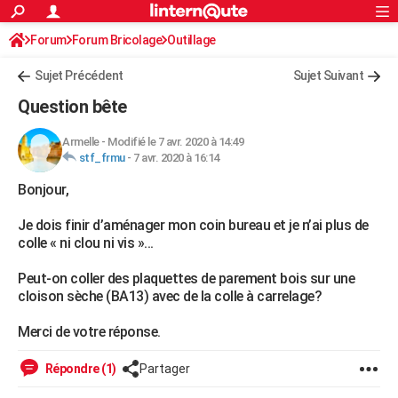
ACTUALITÉS
Forum
Forum Bricolage
Connexion
Outillage
S'inscrire
Rechercher
Société
Education
Villes
Politique
Faits Divers
Monde
+
SPORT
Sujet Précédent
Sujet Suivant
Football
Cyclisme
Forum
Coupe du monde 2026
Tennis
Rugby
CULTURE
Question bête
TNT
Cinéma
Musique
Programme TV
Streaming
Sorties cinéma
+
FINANCE
Armelle
-
Modifié le 7 avr. 2020 à 14:49
stf_frmu
-
7 avr. 2020 à 16:14
Impôts
Immobilier
Banque
Crédit
Retraite
Epargne
Risques naturels par ville
Assurance
AUTO
Bonjour,
Réserver un essai
Berlines
Forum auto
Essais
Citadines
SUV
+
HIGH-TECH
Je dois finir d’aménager mon coin bureau et je n’ai plus de
Meilleur smartphone
Ordinateurs
Guide high-tech
Mobiles
Internet
Jeux vidéo
+
BRICOLAGE
colle « ni clou ni vis »...
Aménagement intérieur
Cuisine
Jardinage
+
Forum
Extérieur
Salle de bains
Rangement
WEEK-END
Peut-on coller des plaquettes de parement bois sur une
cloison sèche (BA13) avec de la colle à carrelage?
Escapades
Expositions
Week-end nature
Guides de France
Patrimoine
Musées
+
LIFESTYLE
Merci de votre réponse.
Bien-être
Mode
+
Art de vivre
Loisirs
Modes de vie
SANTE
Répondre (1)
Partager
Guide de la santé
Médicaments
+
Alimentation
Maladies
Sommeil
VOYAGE