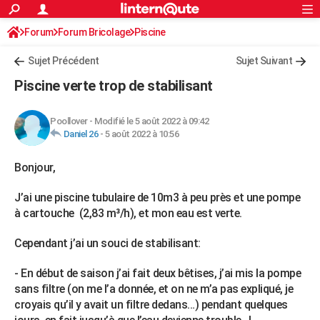
ACTUALITÉS
Forum
Forum Bricolage
Connexion
Piscine
S'inscrire
Rechercher
Société
Education
Villes
Politique
Faits Divers
Monde
+
SPORT
Sujet Précédent
Sujet Suivant
Football
Cyclisme
Forum
Coupe du monde 2026
Tennis
Rugby
CULTURE
Piscine verte trop de stabilisant
TNT
Cinéma
Musique
Programme TV
Streaming
Sorties cinéma
+
FINANCE
Poollover
-
Modifié le 5 août 2022 à 09:42
Impôts
Immobilier
Banque
Crédit
Retraite
Epargne
Risques naturels par ville
Assurance
AUTO
Daniel 26
-
5 août 2022 à 10:56
Réserver un essai
Berlines
Forum auto
Essais
Citadines
SUV
+
HIGH-TECH
Bonjour,
Meilleur smartphone
Ordinateurs
Guide high-tech
Mobiles
Internet
Jeux vidéo
+
BRICOLAGE
J’ai une piscine tubulaire de 10m3 à peu près et une pompe
à cartouche (2,83 m³/h), et mon eau est verte.
Aménagement intérieur
Cuisine
Jardinage
+
Forum
Extérieur
Salle de bains
Rangement
WEEK-END
Cependant j’ai un souci de stabilisant:
Escapades
Expositions
Week-end nature
Guides de France
Patrimoine
Musées
+
LIFESTYLE
- En début de saison j’ai fait deux bêtises, j’ai mis la pompe
Bien-être
Mode
+
Art de vivre
Loisirs
Modes de vie
SANTE
sans filtre (on me l’a donnée, et on ne m’a pas expliqué, je
croyais qu’il y avait un filtre dedans…) pendant quelques
Guide de la santé
Médicaments
+
Alimentation
Maladies
Sommeil
VOYAGE