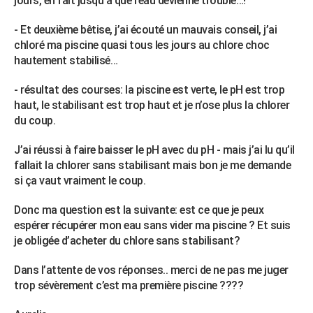
jours, en fait jusqu’à que l’eau devienne trouble…!
City break
Voyage de noces
Climat
Destinations
Voyage nature
Forum
+
PHOTO
- Et deuxième bêtise, j’ai écouté un mauvais conseil, j’ai
chloré ma piscine quasi tous les jours au chlore choc
GUIDES D'ACHAT
hautement stabilisé…
BONS PLANS
- résultat des courses: la piscine est verte, le pH est trop
CARTE DE VOEUX
haut, le stabilisant est trop haut et je n’ose plus la chlorer
du coup.
Carte Bonne année
Carte Pâques
Carte de Noël
Carte Saint-Valentin
Carte d'anniversaire
DICTIONNAIRE
J’ai réussi à faire baisser le pH avec du pH - mais j’ai lu qu’il
Biographies
Expressions
Dictionnaire
Citations
Proverbes
PROGRAMME TV
fallait la chlorer sans stabilisant mais bon je me demande
si ça vaut vraiment le coup.
COPAINS D'AVANT
Donc ma question est la suivante: est ce que je peux
Se connecter
Collèges
Universités
Service militaire
S'inscrire
Lycées
Primaires
Entreprises
Avis de recherche
AVIS DE DÉCÈS
espérer récupérer mon eau sans vider ma piscine ? Et suis
je obligée d’acheter du chlore sans stabilisant?
FORUM
Lifestyle
Sport
Television
Cinema
Bricolage
Culture
Auto
Voyage
Dans l’attente de vos réponses.. merci de ne pas me juger
trop sévèrement c’est ma première piscine ????