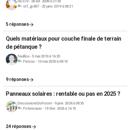
nico70
-
28 avr. 2008 à 21:43
stf_jpd87
-
25 janv. 2019 à 08:21
5 réponses
Quels matériaux pour couche finale de terrain
de pétanque ?
feuillou
-
5 mai 2010 à 16:20
Patsso
-
10 mai 2020 à 08:10
9 réponses
Panneaux solaires : rentable ou pas en 2025 ?
DiscussionsDuForum
-
9 janv. 2024 à 08:35
Potenciano
-
19 févr. 2026 à 16:15
24 réponses