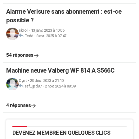
Alarme Verisure sans abonnement : est-ce
possible ?
skroll
-
13 janv. 2023 à 10:06
Tedd
-
8 avr. 2025 à 07:47
54 réponses
Machine neuve Valberg WF 814 A S566C
Cynt
-
23 déc. 2023 à 21:10
stf_jpd87
-
2 nov. 2024 à 08:09
4 réponses
DEVENEZ MEMBRE EN QUELQUES CLICS