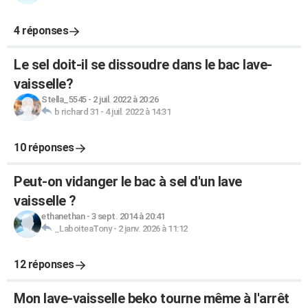
4 réponses
Le sel doit-il se dissoudre dans le bac lave-
vaisselle?
Stella_5545
-
2 juil. 2022 à 20:26
b richard 31
-
4 juil. 2022 à 14:31
10 réponses
Peut-on vidanger le bac à sel d'un lave
vaisselle ?
ethanethan
-
3 sept. 2014 à 20:41
_LaboiteaTony
-
2 janv. 2026 à 11:12
12 réponses
Mon lave-vaisselle beko tourne même à l'arrêt