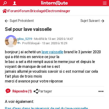
ACTUALITÉS
Forum
Forum Bricolage
Connexion
Electroménager
S'inscrire
Rechercher
Société
Education
Villes
Politique
Faits Divers
Monde
+
SPORT
Sujet Précédent
Sujet Suivant
Football
Cyclisme
Forum
Coupe du monde 2026
Tennis
Rugby
CULTURE
Sel pour lave vaisselle
TNT
Cinéma
Musique
Programme TV
Streaming
Sorties cinéma
+
FINANCE
gilou_5219
-
Modifié le 13 avr. 2020 à 14:47
Profil bloqué -
13 avr. 2020 à 15:29
Impôts
Immobilier
Banque
Crédit
Retraite
Epargne
Risques naturels par ville
Assurance
AUTO
bonjour j ai acheté un
lave vaisselle
brand le 3 janvier 2020
Réserver un essai
Berlines
Forum auto
Essais
Citadines
SUV
+
HIGH-TECH
qui a été mis en service ce jour la
le bac a sel a été rempli aussi le meme jour et depuis le
Meilleur smartphone
Ordinateurs
Guide high-tech
Mobiles
Internet
Jeux vidéo
+
BRICOLAGE
voyant de manque de sel ne s est
jamais allumé je voudrais savoir si c est normal car cela
Aménagement intérieur
Cuisine
Jardinage
+
Forum
Extérieur
Salle de bains
Rangement
WEEK-END
fait plus de trois mois
merci d avance pour votre réponse
Escapades
Expositions
Week-end nature
Guides de France
Patrimoine
Musées
+
LIFESTYLE
Répondre (1)
Partager
Bien-être
Mode
+
Art de vivre
Loisirs
Modes de vie
SANTE
A voir également:
Guide de la santé
Médicaments
+
Alimentation
Maladies
Sommeil
VOYAGE
Pas d'eau dans le réservoir de sel du lave-vaisselle