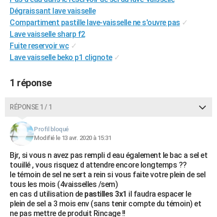
City break
Voyage de noces
Climat
Destinations
Voyage nature
Forum
+
Dégraissant lave vaisselle
PHOTO
Compartiment pastille lave-vaisselle ne s'ouvre pas
✓
GUIDES D'ACHAT
Lave vaisselle sharp f2
Fuite reservoir wc
✓
BONS PLANS
Lave vaisselle beko p1 clignote
✓
CARTE DE VOEUX
1 réponse
Carte Bonne année
Carte Pâques
Carte de Noël
Carte Saint-Valentin
Carte d'anniversaire
DICTIONNAIRE
RÉPONSE 1 / 1
Biographies
Expressions
Dictionnaire
Citations
Proverbes
PROGRAMME TV
COPAINS D'AVANT
Profil bloqué
Modifié le 13 avr. 2020 à 15:31
Se connecter
Collèges
Universités
Service militaire
S'inscrire
Lycées
Primaires
Entreprises
Avis de recherche
AVIS DE DÉCÈS
Bjr, si vous n avez pas rempli d eau également le bac a sel et
touillé , vous risquez d attendre encore longtemps ??
FORUM
le témoin de sel ne sert a rein si vous faite votre plein de sel
tous les mois (4vaisselles /sem)
Lifestyle
Sport
Television
Cinema
Bricolage
Culture
Auto
Voyage
en cas d utilisation de
pastilles 3x1
il faudra espacer le
plein de sel a 3 mois env (sans tenir compte du témoin) et
ne pas mettre de produit Rincage !!