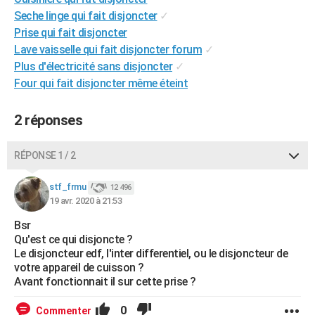
City break
Voyage de noces
Climat
Destinations
Voyage nature
Forum
+
Seche linge qui fait disjoncter
✓
PHOTO
Prise qui fait disjoncter
GUIDES D'ACHAT
Lave vaisselle qui fait disjoncter forum
✓
Plus d'électricité sans disjoncter
✓
BONS PLANS
Four qui fait disjoncter même éteint
CARTE DE VOEUX
2 réponses
Carte Bonne année
Carte Pâques
Carte de Noël
Carte Saint-Valentin
Carte d'anniversaire
DICTIONNAIRE
RÉPONSE 1 / 2
Biographies
Expressions
Dictionnaire
Citations
Proverbes
PROGRAMME TV
stf_frmu
COPAINS D'AVANT
12 496
19 avr. 2020 à 21:53
Se connecter
Collèges
Universités
Service militaire
S'inscrire
Lycées
Primaires
Entreprises
Avis de recherche
AVIS DE DÉCÈS
Bsr
Qu'est ce qui disjoncte ?
FORUM
Le disjoncteur edf, l'inter differentiel, ou le disjoncteur de
votre appareil de cuisson ?
Lifestyle
Sport
Television
Cinema
Bricolage
Culture
Auto
Voyage
Avant fonctionnait il sur cette prise ?
0
Commenter