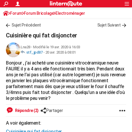
ACTUALITÉS
Forum
Forum Bricolage
Connexion
Electroménager
S'inscrire
Rechercher
Société
Education
Villes
Politique
Faits Divers
Monde
+
SPORT
Sujet Précédent
Sujet Suivant
Football
Cyclisme
Forum
Coupe du monde 2026
Tennis
Rugby
CULTURE
Cuisinière qui fat disjoncter
TNT
Cinéma
Musique
Programme TV
Streaming
Sorties cinéma
+
FINANCE
Lna28
-
Modifié le 19 avr. 2020 à 16:03
stf_jpd87
-
20 avr. 2020 à 08:01
Impôts
Immobilier
Banque
Crédit
Retraite
Epargne
Risques naturels par ville
Assurance
AUTO
Bonjour , j’ai acheté une cuisinière vitrocéramique neuve
Réserver un essai
Berlines
Forum auto
Essais
Citadines
SUV
+
HIGH-TECH
FAURE il y a 4 ans elle fonctionnait très bien. Pendant deux
ans je ne l’ai pas utilisé (car autre logement) je suis revenue
Meilleur smartphone
Ordinateurs
Guide high-tech
Mobiles
Internet
Jeux vidéo
+
BRICOLAGE
en janvier les plaques vitrocéramique fonctionnent
parfaitement mais dès que je veux utiliser le four il chauffe
Aménagement intérieur
Cuisine
Jardinage
+
Forum
Extérieur
Salle de bains
Rangement
WEEK-END
3/4mns puis fait tout disjoncter . Quelqu’un a une idée d’où
le problème peu venir?
Escapades
Expositions
Week-end nature
Guides de France
Patrimoine
Musées
+
LIFESTYLE
Répondre (2)
Partager
Bien-être
Mode
+
Art de vivre
Loisirs
Modes de vie
SANTE
A voir également:
Guide de la santé
Médicaments
+
Alimentation
Maladies
Sommeil
VOYAGE
Cuisinière qui fat disjoncter