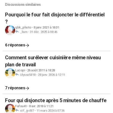
Discussions similaires
Pourquoi le four fait disjoncter le différentiel
?
qbk_photo
-
8 janv. 2021 à 18:01
_liam
-
31 déc. 2025 à 08:46
6 réponses
Comment surélever cuisinière même niveau
plan de travail
Lucopi
-
26 août 2011 à 18:28
Ulysse5818
-
28 janv. 2026 à 12:11
7 réponses
Four qui disjoncte après 5 minutes de chauffe
Fafou41
-
8 avr. 2018 à 11:21
stf_jpd87
-
11 mars 2024 à 07:36