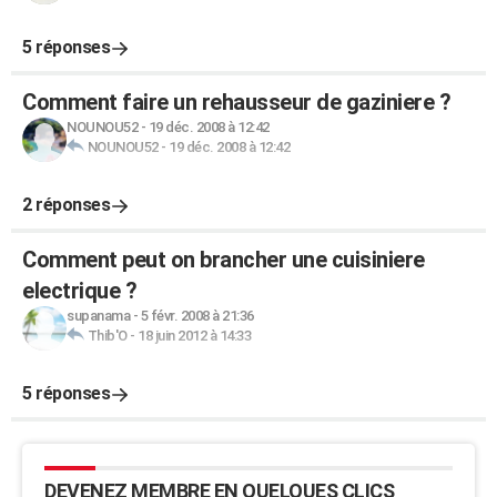
5 réponses
Comment faire un rehausseur de gaziniere ?
NOUNOU52
-
19 déc. 2008 à 12:42
NOUNOU52
-
19 déc. 2008 à 12:42
2 réponses
Comment peut on brancher une cuisiniere
electrique ?
supanama
-
5 févr. 2008 à 21:36
Thib'O
-
18 juin 2012 à 14:33
5 réponses
DEVENEZ MEMBRE EN QUELQUES CLICS