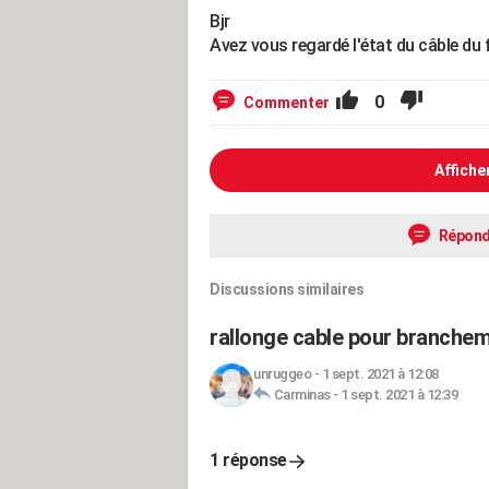
Bjr
Avez vous regardé l'état du câble du 
0
Commenter
Affiche
Répond
Discussions similaires
rallonge cable pour branchem
unruggeo
-
1 sept. 2021 à 12:08
Carminas
-
1 sept. 2021 à 12:39
1 réponse