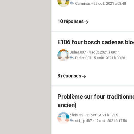
Carminas
-
25 oct. 2021 à 08:48
10 réponses
E106 four bosch cadenas bloqu
Didier.007
-
4 août 2021 à 09:11
Didier.007
-
5 août 2021 à 08:36
8 réponses
Problème sur four traditionn
ancien)
chris-22
-
11 oct. 2021 à 17:05
stf_jpd87
-
12 oct. 2021 à 17:56