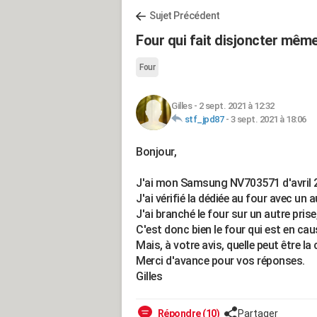
Sujet Précédent
Four qui fait disjoncter même
Four
Gilles
-
2 sept. 2021 à 12:32
stf_jpd87
-
3 sept. 2021 à 18:06
Bonjour,
J'ai mon Samsung NV703571 d'avril 20
J'ai vérifié la dédiée au four avec un a
J'ai branché le four sur un autre prise
C'est donc bien le four qui est en cau
Mais, à votre avis, quelle peut être la
Merci d'avance pour vos réponses.
Gilles
Répondre (10)
Partager