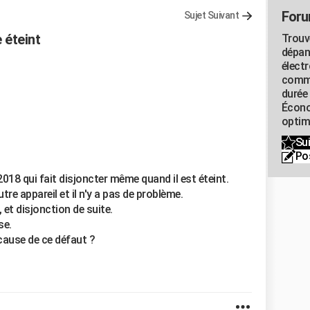
Foru
Sujet Suivant
 éteint
Trouv
dépan
élect
commu
durée
Écono
optimi
Sui
Po
18 qui fait disjoncter même quand il est éteint.
utre appareil et il n'y a pas de problème.
, et disjonction de suite.
se.
 cause de ce défaut ?