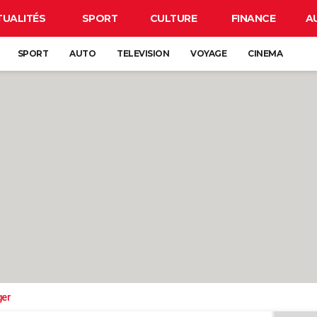
TUALITÉS
SPORT
CULTURE
FINANCE
A
SPORT
AUTO
TELEVISION
VOYAGE
CINEMA
ger