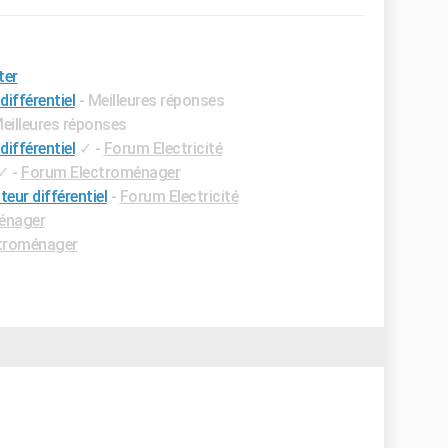
ter
différentiel
- Meilleures réponses
Meilleures réponses
différentiel
✓
-
Forum Electricité
✓
-
Forum Electroménager
teur différentiel
-
Forum Electricité
énager
troménager