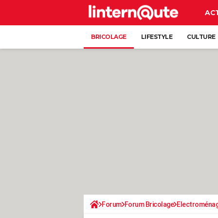
AC
BRICOLAGE
LIFESTYLE
CULTURE
Forum
Forum Bricolage
Electroména