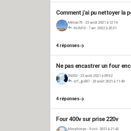
Comment j'ai pu nettoyer la p
Mimas75
-
23 août 2021 à 12:14
MJM13
-
7 avr. 2022 à 20:21
4 réponses
Ne pas encastrer un four enca
36352
-
23 août 2021 à 09:52
stf_jpd87
-
23 août 2021 à 11:40
4 réponses
Four 400v sur prise 220v
Morphosys
-
9 oct. 2021 à 21:43