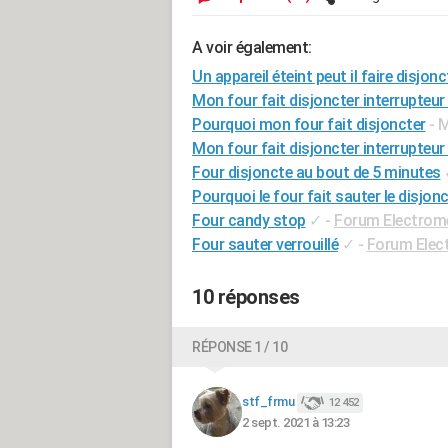
A voir également:
Un appareil éteint peut il faire disjonc
Mon four fait disjoncter interrupteur 
Pourquoi mon four fait disjoncter
- 
Mon four fait disjoncter interrupteur 
Four disjoncte au bout de 5 minutes
Pourquoi le four fait sauter le disjonc
Four candy stop
✓
-
Forum Electrom
Four sauter verrouillé
✓
-
Forum Elec
10 réponses
RÉPONSE 1 / 10
stf_frmu
12 452
2 sept. 2021 à 13:23