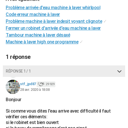
City break
Voyage de noces
Climat
Destinations
Voyage nature
Forum
+
PHOTO
Problème arrivée d'eau machine à laver whirlpool
Code erreur machine à laver
GUIDES D'ACHAT
Problème machine à laver indesit voyant clignote
✓
Fermer un robinet d'arrivée d'eau machine a laver
BONS PLANS
Tambour machine à laver désaxé
CARTE DE VOEUX
Machine à laver high one programme
✓
Carte Bonne année
Carte Pâques
Carte de Noël
Carte Saint-Valentin
Carte d'anniversaire
DICTIONNAIRE
1 réponse
Biographies
Expressions
Dictionnaire
Citations
Proverbes
PROGRAMME TV
RÉPONSE 1 / 1
COPAINS D'AVANT
stf_jpd87
29 929
Se connecter
Collèges
Universités
Service militaire
S'inscrire
Lycées
Primaires
Entreprises
Avis de recherche
AVIS DE DÉCÈS
28 avr. 2020 à 18:08
Bonjour
FORUM
Lifestyle
Sport
Television
Cinema
Bricolage
Culture
Auto
Voyage
Si comme vous dites l'eau arrive avec difficulté il faut
vérifier ces éléments:
si le robinet est bien ouvert