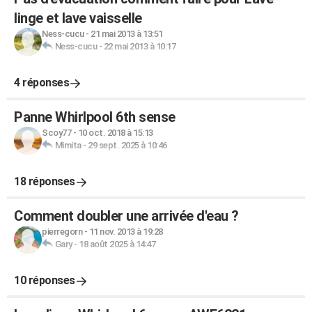
linge et lave vaisselle
Ness-cucu
-
21 mai 2013 à 13:51
Ness-cucu
-
22 mai 2013 à 10:17
4 réponses
Panne Whirlpool 6th sense
Scoy77
-
10 oct. 2018 à 15:13
Mimita
-
29 sept. 2025 à 10:46
18 réponses
Comment doubler une arrivée d'eau ?
pierregorn
-
11 nov. 2013 à 19:28
Gary
-
18 août 2025 à 14:47
10 réponses