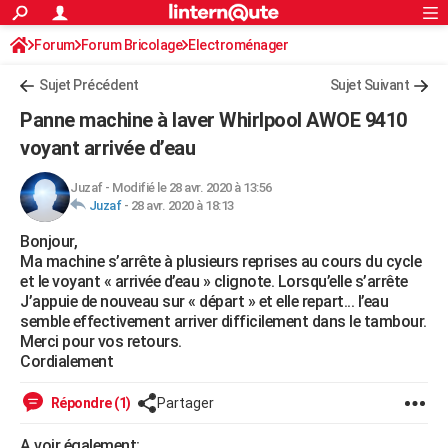
ACTUALITÉS
Forum
Forum Bricolage
Connexion
Electroménager
S'inscrire
Rechercher
Société
Education
Villes
Politique
Faits Divers
Monde
+
SPORT
Sujet Précédent
Sujet Suivant
Football
Cyclisme
Forum
Coupe du monde 2026
Tennis
Rugby
CULTURE
Panne machine à laver Whirlpool AWOE 9410
TNT
Cinéma
Musique
Programme TV
Streaming
Sorties cinéma
+
voyant arrivée d’eau
FINANCE
Impôts
Immobilier
Banque
Crédit
Retraite
Epargne
Risques naturels par ville
Assurance
AUTO
Juzaf
-
Modifié le 28 avr. 2020 à 13:56
Juzaf
-
28 avr. 2020 à 18:13
Réserver un essai
Berlines
Forum auto
Essais
Citadines
SUV
+
HIGH-TECH
Bonjour,
Ma machine s’arrête à plusieurs reprises au cours du cycle
Meilleur smartphone
Ordinateurs
Guide high-tech
Mobiles
Internet
Jeux vidéo
+
BRICOLAGE
et le voyant « arrivée d’eau » clignote. Lorsqu’elle s’arrête
J’appuie de nouveau sur « départ » et elle repart... l’eau
Aménagement intérieur
Cuisine
Jardinage
+
Forum
Extérieur
Salle de bains
Rangement
WEEK-END
semble effectivement arriver difficilement dans le tambour.
Merci pour vos retours.
Escapades
Expositions
Week-end nature
Guides de France
Patrimoine
Musées
+
LIFESTYLE
Cordialement
Bien-être
Mode
+
Art de vivre
Loisirs
Modes de vie
SANTE
Répondre (1)
Partager
Guide de la santé
Médicaments
+
Alimentation
Maladies
Sommeil
VOYAGE
A voir également: