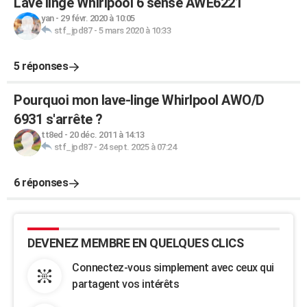
Lave linge Whirlpool 6 sense AWE6221
yan
-
29 févr. 2020 à 10:05
stf_jpd87
-
5 mars 2020 à 10:33
5 réponses
Pourquoi mon lave-linge Whirlpool AWO/D
6931 s'arrête ?
tt8ed
-
20 déc. 2011 à 14:13
stf_jpd87
-
24 sept. 2025 à 07:24
6 réponses
DEVENEZ MEMBRE EN QUELQUES CLICS
Connectez-vous simplement avec ceux qui
partagent vos intérêts