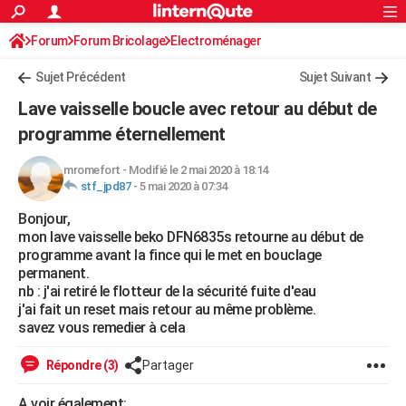
ACTUALITÉS
Forum
Forum Bricolage
Connexion
Electroménager
S'inscrire
Rechercher
Société
Education
Villes
Politique
Faits Divers
Monde
+
SPORT
Sujet Précédent
Sujet Suivant
Football
Cyclisme
Forum
Coupe du monde 2026
Tennis
Rugby
CULTURE
Lave vaisselle boucle avec retour au début de
TNT
Cinéma
Musique
Programme TV
Streaming
Sorties cinéma
+
programme éternellement
FINANCE
Impôts
Immobilier
Banque
Crédit
Retraite
Epargne
Risques naturels par ville
Assurance
AUTO
mromefort
-
Modifié le 2 mai 2020 à 18:14
stf_jpd87
-
5 mai 2020 à 07:34
Réserver un essai
Berlines
Forum auto
Essais
Citadines
SUV
+
HIGH-TECH
Bonjour,
mon lave vaisselle beko DFN6835s retourne au début de
Meilleur smartphone
Ordinateurs
Guide high-tech
Mobiles
Internet
Jeux vidéo
+
BRICOLAGE
programme avant la fince qui le met en bouclage
permanent.
Aménagement intérieur
Cuisine
Jardinage
+
Forum
Extérieur
Salle de bains
Rangement
WEEK-END
nb : j'ai retiré le flotteur de la sécurité fuite d'eau
j'ai fait un reset mais retour au même problème.
Escapades
Expositions
Week-end nature
Guides de France
Patrimoine
Musées
+
LIFESTYLE
savez vous remedier à cela
Bien-être
Mode
+
Art de vivre
Loisirs
Modes de vie
SANTE
Répondre (3)
Partager
Guide de la santé
Médicaments
+
Alimentation
Maladies
Sommeil
VOYAGE
A voir également: