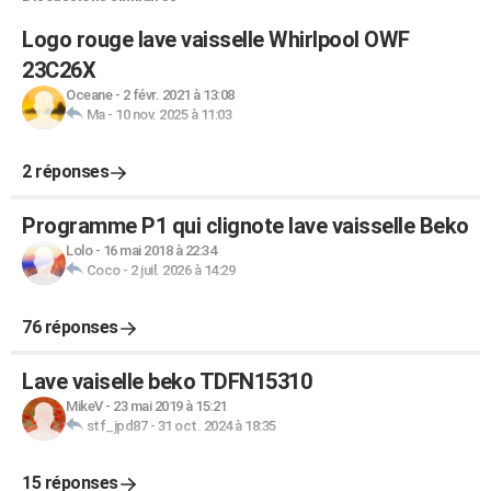
Logo rouge lave vaisselle Whirlpool OWF
23C26X
Oceane
-
2 févr. 2021 à 13:08
Ma
-
10 nov. 2025 à 11:03
2 réponses
Programme P1 qui clignote lave vaisselle Beko
Lolo
-
16 mai 2018 à 22:34
Coco
-
2 juil. 2026 à 14:29
76 réponses
Lave vaiselle beko TDFN15310
MikeV
-
23 mai 2019 à 15:21
stf_jpd87
-
31 oct. 2024 à 18:35
15 réponses