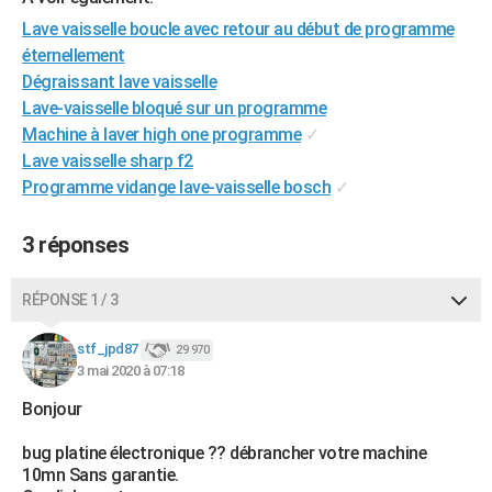
City break
Voyage de noces
Climat
Destinations
Voyage nature
Forum
+
PHOTO
Lave vaisselle boucle avec retour au début de programme
éternellement
GUIDES D'ACHAT
Dégraissant lave vaisselle
Lave-vaisselle bloqué sur un programme
BONS PLANS
Machine à laver high one programme
✓
CARTE DE VOEUX
Lave vaisselle sharp f2
Programme vidange lave-vaisselle bosch
✓
Carte Bonne année
Carte Pâques
Carte de Noël
Carte Saint-Valentin
Carte d'anniversaire
DICTIONNAIRE
3 réponses
Biographies
Expressions
Dictionnaire
Citations
Proverbes
PROGRAMME TV
COPAINS D'AVANT
RÉPONSE 1 / 3
Se connecter
Collèges
Universités
Service militaire
S'inscrire
Lycées
Primaires
Entreprises
Avis de recherche
AVIS DE DÉCÈS
stf_jpd87
29 970
3 mai 2020 à 07:18
FORUM
Bonjour
Lifestyle
Sport
Television
Cinema
Bricolage
Culture
Auto
Voyage
bug platine électronique ?? débrancher votre machine
10mn Sans garantie.