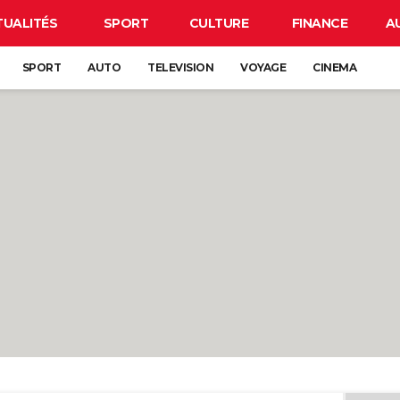
TUALITÉS
SPORT
CULTURE
FINANCE
A
SPORT
AUTO
TELEVISION
VOYAGE
CINEMA