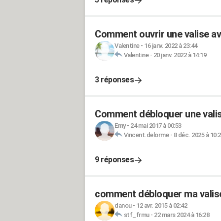
Comment ouvrir une valise av
Valentine
-
16 janv. 2022 à 23:44
Valentine
-
20 janv. 2022 à 14:19
3 réponses
Comment débloquer une vali
Emy
-
24 mai 2017 à 00:53
Vincent.delorme
-
8 déc. 2025 à 10:
9 réponses
comment débloquer ma valis
danou
-
12 avr. 2015 à 02:42
stf_frmu
-
22 mars 2024 à 16:28