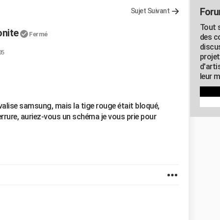
Foru
Sujet Suivant
Tout s
nite
Fermé
des c
discu
05
proje
d'art
leur m
alise samsung, mais la tige rouge était bloqué,
errure, auriez-vous un schéma je vous prie pour