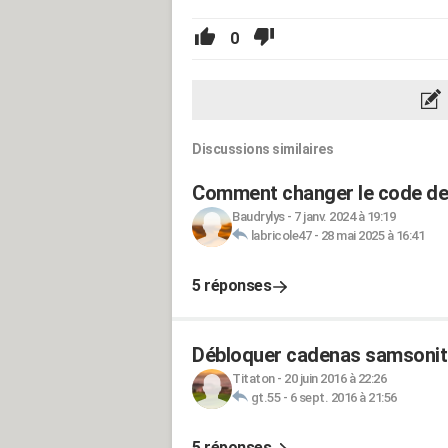
0
Discussions similaires
Comment changer le code de
Baudrylys
-
7 janv. 2024 à 19:19
labricole47
-
28 mai 2025 à 16:41
5 réponses
Débloquer cadenas samsonit
Titaton
-
20 juin 2016 à 22:26
gt.55
-
6 sept. 2016 à 21:56
5 réponses