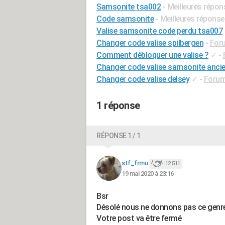
Samsonite tsa002
- Meilleures répo
Code samsonite
- Meilleures répons
Valise samsonite code perdu tsa007
Changer code valise spilbergen
-
Foru
Comment débloquer une valise ?
✓
-
Changer code valise samsonite anci
Changer code valise delsey
✓
-
Forum 
1 réponse
RÉPONSE 1 / 1
stf_frmu
12 511
19 mai 2020 à 23:16
Bsr
Désolé nous ne donnons pas ce genr
Votre post va être fermé