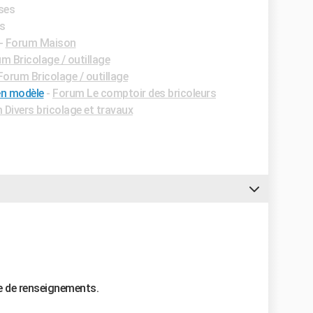
nses
es
-
Forum Maison
m Bricolage / outillage
Forum Bricolage / outillage
en modèle
-
Forum Le comptoir des bricoleurs
Divers bricolage et travaux
e de renseignements.