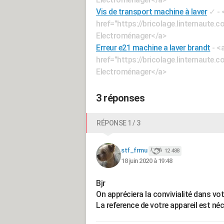
Vis de transport machine à laver
✓
- 
href="https://bricolage.linternaut
Electroménager</a>
Erreur e21 machine a laver brandt
- <
href="https://bricolage.linternaut
Electroménager</a>
3 réponses
RÉPONSE 1 / 3
stf_frmu
12 488
18 juin 2020 à 19:48
Bjr
On appréciera la convivialité dans vot
La reference de votre appareil est né