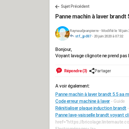
Sujet Précédent
Panne machin à laver brandt 
Raynaudjeanpierre
-
Modifié le 18 juin
stf_jpd87
-
20 juin 2020 à 07:32
Bonjour,
Voyant lavage clignote ne prend pas 
Répondre (3)
Partager
A voir également:
Panne machin à laver brandt 5.5 aa m
Code erreur machine à laver
- Guide
Réinitialiser plaque induction brandt
Panne lave-vaisselle brandt voyant c
href="https://bricolage.linternaut
Electroménager</a>