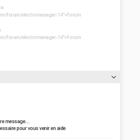
<a
e.com/forum/electromenager-14">Forum
a
e.com/forum/electromenager-14">Forum
re message....
cessaire pour vous venir en aide