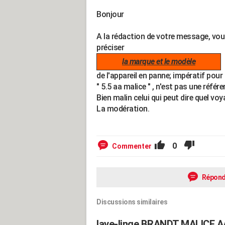
Bonjour
A la rédaction de votre message, vo
préciser
la marque et le modèle
de l'appareil en panne; impératif pour 
" 5.5 aa malice " , n'est pas une référ
Bien malin celui qui peut dire quel voy
La modération.
0
Commenter
Répond
Discussions similaires
lave-linge BRANDT MALICE AA