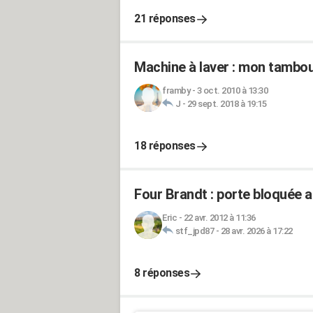
21 réponses
Machine à laver : mon tambou
framby
-
3 oct. 2010 à 13:30
J
-
29 sept. 2018 à 19:15
18 réponses
Four Brandt : porte bloquée a
Eric
-
22 avr. 2012 à 11:36
stf_jpd87
-
28 avr. 2026 à 17:22
8 réponses