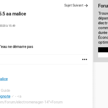
Foru
Sujet Suivant
5.5 aa malice
Trouv
dépan
élect
 2020 à 15:49
commu
durée
Écono
optimi
l'eau ne démarre pas
alice
- Guide
lignote
✓
- <a
e.com/forum/electromenager-14">Forum