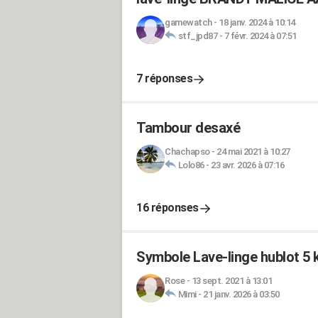
gamewatch
-
18 janv. 2024 à 10:14
stf_jpd87
-
7 févr. 2024 à 07:51
7 réponses
Tambour desaxé
Chachapso
-
24 mai 2021 à 10:27
Lolo86
-
23 avr. 2026 à 07:16
16 réponses
Symbole Lave-linge hublot 
Rose
-
13 sept. 2021 à 13:01
Mimi
-
21 janv. 2026 à 03:50