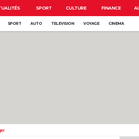
TUALITÉS
SPORT
CULTURE
FINANCE
A
SPORT
AUTO
TELEVISION
VOYAGE
CINEMA
ger