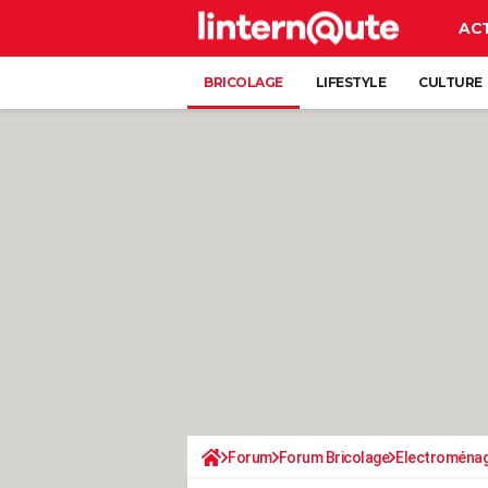
AC
BRICOLAGE
LIFESTYLE
CULTURE
Forum
Forum Bricolage
Electroména