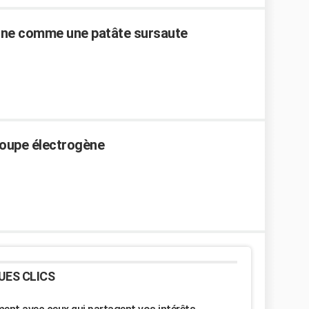
une comme une patâte sursaute
roupe électrogène
UES CLICS