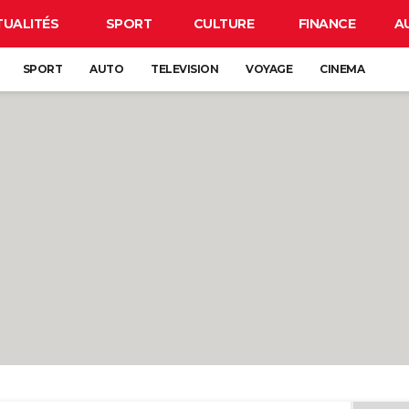
TUALITÉS
SPORT
CULTURE
FINANCE
A
SPORT
AUTO
TELEVISION
VOYAGE
CINEMA