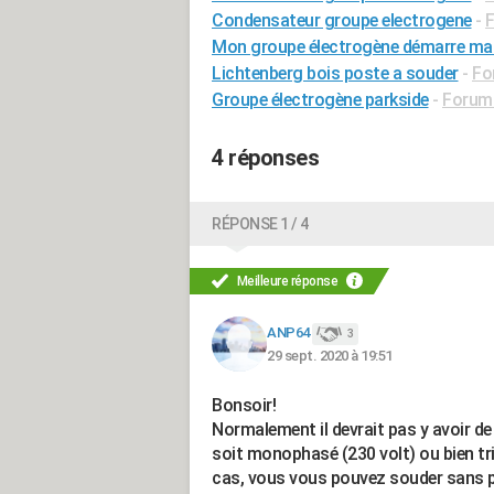
Condensateur groupe electrogene
-
F
Mon groupe électrogène démarre mais 
Lichtenberg bois poste a souder
-
Fo
Groupe électrogène parkside
-
Forum 
4 réponses
RÉPONSE 1 / 4
Meilleure réponse
ANP64
3
29 sept. 2020 à 19:51
Bonsoir!
Normalement il devrait pas y avoir d
soit monophasé (230 volt) ou bien tri
cas, vous vous pouvez souder sans 