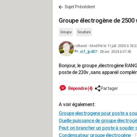
Sujet Précédent
Groupe électrogène de 2500 w
Groupe
Soudure
rolkand
-
Modifié le 11 juil. 2020 à 18:2
stf_jpd87
-
28 avr. 2024 à 07:45
Bonjour, le groupe ,électrogène RANG
poste de 230v ,sans appareil complém
Répondre (4)
Partager
A voir également:
Groupe electrogene pour poste a so
Quelle puissance de groupe électrog
Peut on brancher un poste à souder 
Condensateur groupe électrogène
-
F