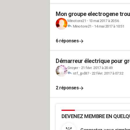
Mon groupe electrogene tro
Minotore21
-
13 mai 2017 à 20:56
Minotore21
-
14 mai 2017 à 10:51
6 réponses
Démarreur électrique pour g
Groyer
-
21 févr. 2017 à 20:49
stf_jpd87
-
22 févr. 2017 à 07:32
2 réponses
DEVENEZ MEMBRE EN QUELQ