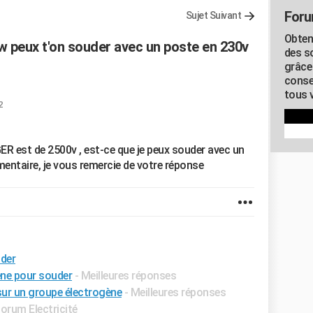
Foru
Sujet Suivant
Obten
 peux t'on souder avec un poste en 230v
des s
grâce
conse
tous v
2
ER est de 2500v , est-ce que je peux souder avec un
entaire, je vous remercie de votre réponse
uder
ène pour souder
- Meilleures réponses
sur un groupe électrogène
- Meilleures réponses
orum Electricité