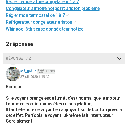
Régler température congélateur 1 à 7
City break
Voyage de noces
Climat
Destinations
Voyage nature
Forum
+
PHOTO
Congélateur armoire hotpoint ariston problème
Régler mon termostal de 1 à 7
✓
GUIDES D'ACHAT
Refrigerateur congelateur ariston
✓
Whirlpool 6th sense congélateur notice
BONS PLANS
CARTE DE VOEUX
2 réponses
Carte Bonne année
Carte Pâques
Carte de Noël
Carte Saint-Valentin
Carte d'anniversaire
DICTIONNAIRE
RÉPONSE 1 / 2
Biographies
Expressions
Dictionnaire
Citations
Proverbes
PROGRAMME TV
stf_jpd87
29 909
COPAINS D'AVANT
27 juil. 2020 à 19:12
Bonojur
Se connecter
Collèges
Universités
Service militaire
S'inscrire
Lycées
Primaires
Entreprises
Avis de recherche
AVIS DE DÉCÈS
Si le voyant orange est allumé , c'est normal que le moteur
FORUM
tourne en continu: vous êtes en surgélation;
Il faut éteindre ce voyant en appuyant sur le bouton prévu à
Lifestyle
Sport
Television
Cinema
Bricolage
Culture
Auto
Voyage
cet effet. Parfoois le voyant lui-même fait interrupteur.
Cordialement