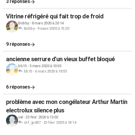
3 réponses
Vitrine réfrigéré qui fait trop de froid
Bobby
-
8 mars 2020 à 20:14
Bobby
-
9 mars 2020 à 15:20
9 réponses
ancienne serrure d'un vieux buffet bloqué
bb15
-
5 mars 2020 à 10:03
bb15
-
6 mars 2020 à 18:53
6 réponses
problème avec mon congélateur Arthur Martin
electrolux silence plus
val
-
23 févr. 2020 à 13:02
stf_jpd87
-
23 févr. 2020 à 18:14