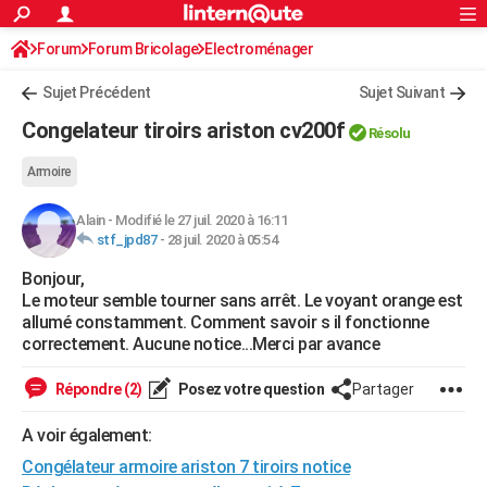
ACTUALITÉS
Forum
Forum Bricolage
Connexion
Electroménager
S'inscrire
Rechercher
Société
Education
Villes
Politique
Faits Divers
Monde
+
SPORT
Sujet Précédent
Sujet Suivant
Football
Cyclisme
Forum
Coupe du monde 2026
Tennis
Rugby
CULTURE
Congelateur tiroirs ariston cv200f
Résolu
TNT
Cinéma
Musique
Programme TV
Streaming
Sorties cinéma
+
FINANCE
Armoire
Impôts
Immobilier
Banque
Crédit
Retraite
Epargne
Risques naturels par ville
Assurance
AUTO
Alain
-
Modifié le 27 juil. 2020 à 16:11
stf_jpd87
-
28 juil. 2020 à 05:54
Réserver un essai
Berlines
Forum auto
Essais
Citadines
SUV
+
HIGH-TECH
Bonjour,
Meilleur smartphone
Ordinateurs
Guide high-tech
Mobiles
Internet
Jeux vidéo
+
BRICOLAGE
Le moteur semble tourner sans arrêt. Le voyant orange est
allumé constamment. Comment savoir s il fonctionne
Aménagement intérieur
Cuisine
Jardinage
+
Forum
Extérieur
Salle de bains
Rangement
WEEK-END
correctement. Aucune notice...Merci par avance
Escapades
Expositions
Week-end nature
Guides de France
Patrimoine
Musées
+
LIFESTYLE
Répondre (2)
Posez votre question
Partager
Bien-être
Mode
+
Art de vivre
Loisirs
Modes de vie
SANTE
A voir également:
Guide de la santé
Médicaments
+
Alimentation
Maladies
Sommeil
Congélateur armoire ariston 7 tiroirs notice
VOYAGE