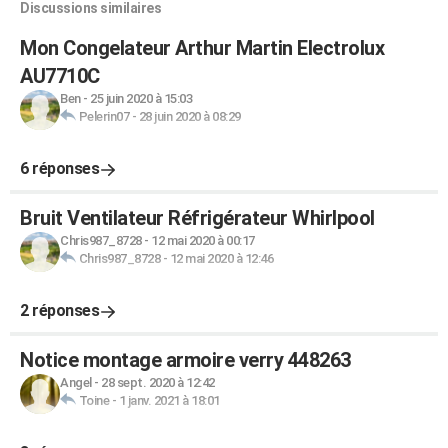
Discussions similaires
Mon Congelateur Arthur Martin Electrolux
AU7710C
Ben
-
25 juin 2020 à 15:03
Pelerin07
-
28 juin 2020 à 08:29
6 réponses
Bruit Ventilateur Réfrigérateur Whirlpool
Chris987_8728
-
12 mai 2020 à 00:17
Chris987_8728
-
12 mai 2020 à 12:46
2 réponses
Notice montage armoire verry 448263
Angel
-
28 sept. 2020 à 12:42
Toine
-
1 janv. 2021 à 18:01