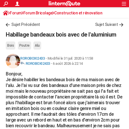
ACTUALITÉS
Forum
Forum Bricolage
Connexion
Construction et rénovation
S'inscrire
Rechercher
Société
Education
Villes
Politique
Faits Divers
Monde
+
SPORT
Charpente, toiture, combles
Sujet Précédent
Sujet Suivant
Football
Cyclisme
Forum
Coupe du monde 2026
Tennis
Rugby
CULTURE
Habillage bandeaux bois avec de l'aluminium
TNT
Cinéma
Musique
Programme TV
Streaming
Sorties cinéma
+
FINANCE
Bois
Poutre
Alu
Impôts
Immobilier
Banque
Crédit
Retraite
Epargne
Risques naturels par ville
Assurance
AUTO
ROROBOXI2433
-
Modifié le 31 juil. 2020 à 11:58
ROROBOXI2433
-
6 août 2026 à 22:14
Réserver un essai
Berlines
Forum auto
Essais
Citadines
SUV
+
HIGH-TECH
Bonjour,
Meilleur smartphone
Ordinateurs
Guide high-tech
Mobiles
Internet
Jeux vidéo
+
BRICOLAGE
Je désire habiller les bandeaux bois de ma maison avec de
l'alu. Je l'ai vu sur des bandeaux d'une maison près de chez
Aménagement intérieur
Cuisine
Jardinage
+
Forum
Extérieur
Salle de bains
Rangement
WEEK-END
moi mais le nouveau propriétaire ne sait pas qui l'a fait et
impossible de contacter l'ancien propriétaire là où il est. De
Escapades
Expositions
Week-end nature
Guides de France
Patrimoine
Musées
+
LIFESTYLE
plus l'habillage est brun foncé alors que j'aimerais trouver
en imitation bois ou en couleur claire genre miel ou
Bien-être
Mode
+
Art de vivre
Loisirs
Modes de vie
SANTE
approchant. Il me faudrait des tôles d'environ 17cm de
large avec un rebord en haut et en bas d'environ 2cm pour
Guide de la santé
Médicaments
+
Alimentation
Maladies
Sommeil
VOYAGE
bien recouvrir le bandeau. Malheureusement je ne sais pas