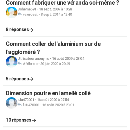
Comment fabriquer une véranda soi-même ?
Boheme691
-
18 sept. 2007 à 10:28
valerossi.
-
8 sept. 2014 à 12:40
8 réponses
Comment coller de l'aluminium sur de
l'aggloméré ?
Utilisateur anonyme
-
16 août 2009 à 23:04
Afribrico
-
30 juin 2020 à 20:49
5 réponses
Dimension poutre en lamellé collé
lulu470001
-
16 août 2020 à 07:54
lulu470001
-
16 août 2020 à 23:01
10 réponses