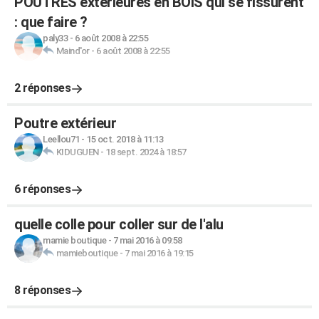
POUTRES extérieures en BOIS qui se fissurent
: que faire ?
paly33
-
6 août 2008 à 22:55
Maind'or
-
6 août 2008 à 22:55
2 réponses
Poutre extérieur
Leellou71
-
15 oct. 2018 à 11:13
KIDUGUEN
-
18 sept. 2024 à 18:57
6 réponses
quelle colle pour coller sur de l'alu
mamie boutique
-
7 mai 2016 à 09:58
mamieboutique
-
7 mai 2016 à 19:15
8 réponses