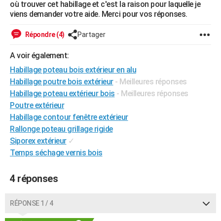
où trouver cet habillage et c'est la raison pour laquelle je
City break
Voyage de noces
Climat
Destinations
Voyage nature
Forum
+
PHOTO
viens demander votre aide. Merci pour vos réponses.
GUIDES D'ACHAT
Répondre (4)
Partager
BONS PLANS
A voir également:
Habillage poteau bois extérieur en alu
CARTE DE VOEUX
Habillage poutre bois extérieur
- Meilleures réponses
Carte Bonne année
Carte Pâques
Carte de Noël
Carte Saint-Valentin
Carte d'anniversaire
DICTIONNAIRE
Habillage poteau extérieur bois
- Meilleures réponses
Poutre extérieur
Biographies
Expressions
Dictionnaire
Citations
Proverbes
PROGRAMME TV
Habillage contour fenêtre extérieur
Rallonge poteau grillage rigide
COPAINS D'AVANT
Siporex extérieur
✓
Se connecter
Collèges
Universités
Service militaire
S'inscrire
Lycées
Primaires
Entreprises
Avis de recherche
AVIS DE DÉCÈS
Temps séchage vernis bois
FORUM
4 réponses
Lifestyle
Sport
Television
Cinema
Bricolage
Culture
Auto
Voyage
RÉPONSE 1 / 4