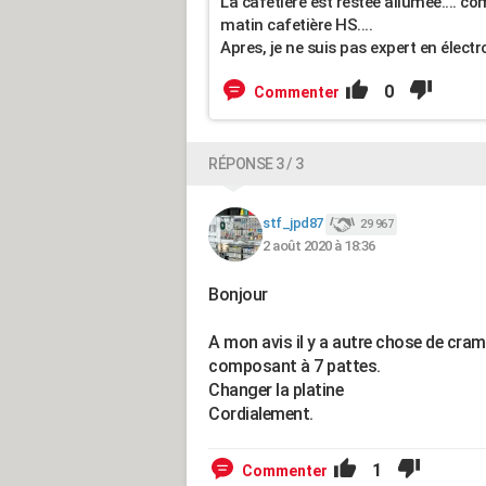
La cafetière est restée allumée.... com
matin cafetière HS....
Apres, je ne suis pas expert en électro
0
Commenter
RÉPONSE 3 / 3
stf_jpd87
29 967
2 août 2020 à 18:36
Bonjour
A mon avis il y a autre chose de cramé
composant à 7 pattes.
Changer la platine
Cordialement.
1
Commenter