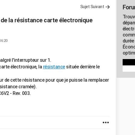
Foru
Sujet Suivant
Trouv
 de la résistance carte électronique
dépan
élect
commu
durée
16:20
Écono
optimi
lgré l'interrupteur sur 1.
arte électronique, la
résistance
située derrière le
ur de cette résistance pour que je puisse la remplacer
ésistance cramée).
C6V2 - Rev. 003.