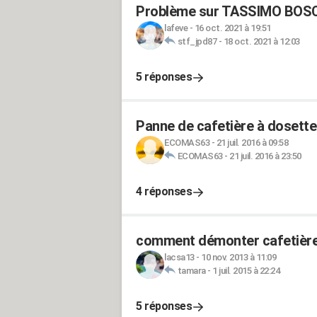
Problème sur TASSIMO BOS
lafeve
-
16 oct. 2021 à 19:51
stf_jpd87
-
18 oct. 2021 à 12:03
5 réponses
Panne de cafetière à doset
ECOMAS63
-
21 juil. 2016 à 09:58
ECOMAS63
-
21 juil. 2016 à 23:50
4 réponses
comment démonter cafetièr
lacsa13
-
10 nov. 2013 à 11:09
tamara
-
1 juil. 2015 à 22:24
5 réponses