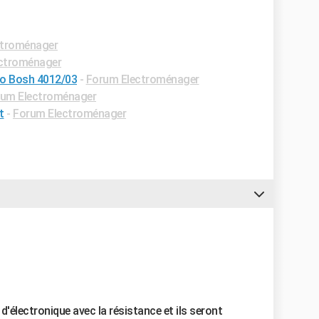
ctroménager
ctroménager
mo Bosh 4012/03
-
Forum Electroménager
um Electroménager
t
-
Forum Electroménager
 d'électronique avec la résistance et ils seront