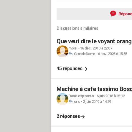
Répond
Discussions similaires
Que veut dire le voyant oran
moisi
-
16 déc. 2010 à 22:07
GrandeDame
-
6 nov. 2025 à 15:55
45 réponses
Machine à cafe tassimo Bos
Danielespsanto
-
6 juin 2016 à 15:12
cris
-
2 juin 2019 à 14:29
2 réponses