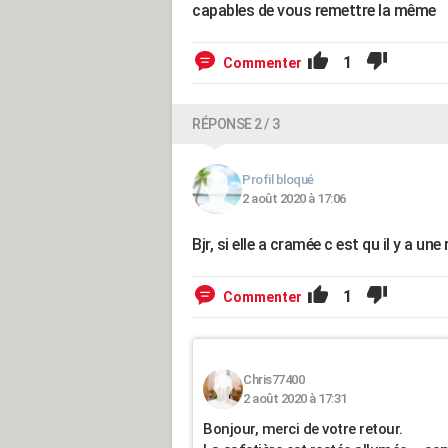
capables de vous remettre la même
1
Commenter
RÉPONSE 2 / 3
Profil bloqué
2 août 2020 à 17:06
Bjr, si elle a cramée c est qu il y a une
1
Commenter
Chris77400
2 août 2020 à 17:31
Bonjour, merci de votre retour.