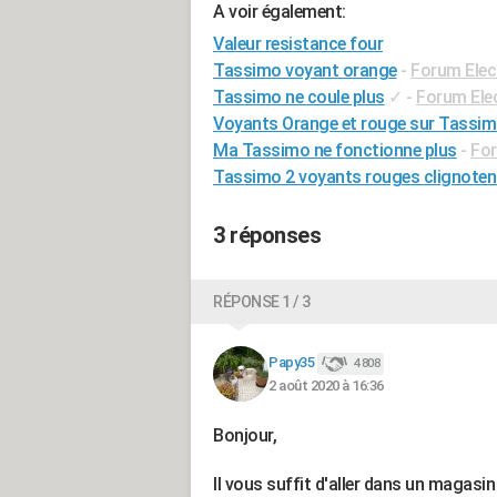
A voir également:
Valeur resistance four
Tassimo voyant orange
-
Forum Ele
Tassimo ne coule plus
✓
-
Forum Ele
Voyants Orange et rouge sur Tassi
Ma Tassimo ne fonctionne plus
-
For
Tassimo 2 voyants rouges clignoten
3 réponses
RÉPONSE 1 / 3
Papy35
4 808
2 août 2020 à 16:36
Bonjour,
Il vous suffit d'aller dans un magasin