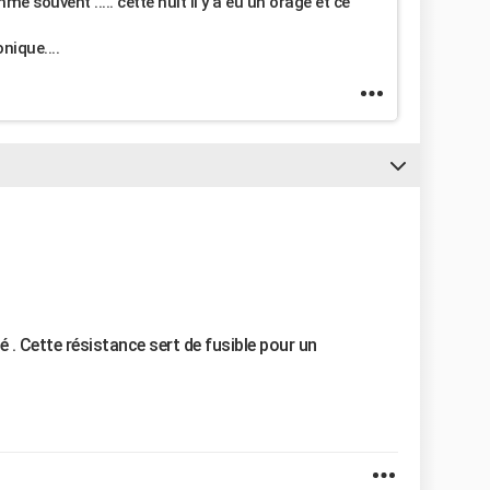
me souvent ..... cette nuit il y a eu un orage et ce
nique....
 . Cette résistance sert de fusible pour un