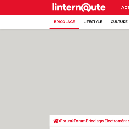
AC
BRICOLAGE
LIFESTYLE
CULTURE
Forum
Forum Bricolage
Electroména