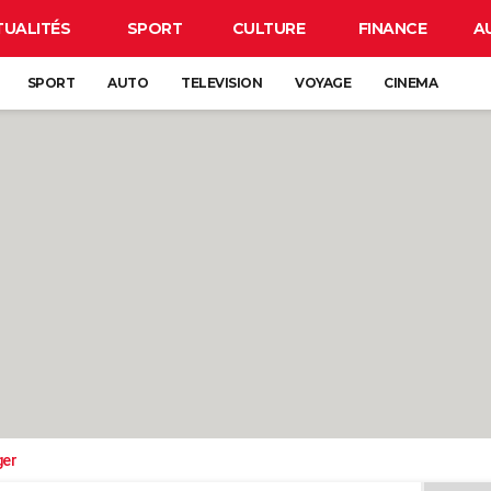
TUALITÉS
SPORT
CULTURE
FINANCE
A
SPORT
AUTO
TELEVISION
VOYAGE
CINEMA
ger