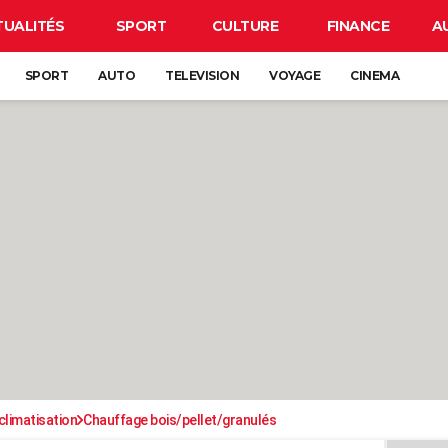
TUALITÉS
SPORT
CULTURE
FINANCE
A
SPORT
AUTO
TELEVISION
VOYAGE
CINEMA
climatisation
Chauffage bois/pellet/granulés