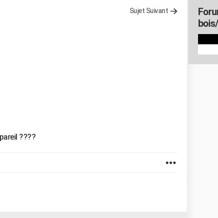
Foru
Sujet Suivant
bois
pareil ????