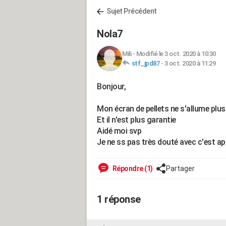
Sujet Précédent
Nola7
Mili
-
Modifié le 3 oct. 2020 à 10:30
stf_jpd87
-
3 oct. 2020 à 11:29
Bonjour,
Mon écran de pellets ne s'allume plus
Et il n'est plus garantie
Aidé moi svp
Je ne ss pas très douté avec c'est ap
Répondre (1)
Partager
1 réponse