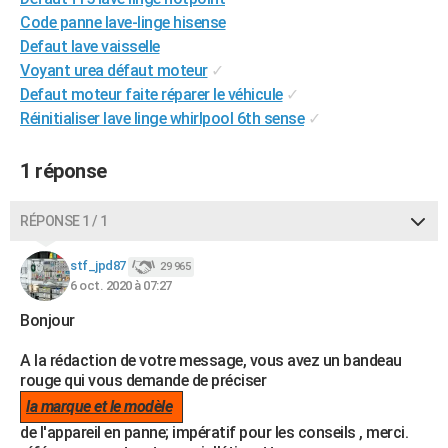
City break
Voyage de noces
Climat
Destinations
Voyage nature
Forum
+
Code panne lave-linge hisense
PHOTO
Defaut lave vaisselle
GUIDES D'ACHAT
Voyant urea défaut moteur
✓
Defaut moteur faite réparer le véhicule
✓
BONS PLANS
Réinitialiser lave linge whirlpool 6th sense
✓
CARTE DE VOEUX
1 réponse
Carte Bonne année
Carte Pâques
Carte de Noël
Carte Saint-Valentin
Carte d'anniversaire
DICTIONNAIRE
RÉPONSE 1 / 1
Biographies
Expressions
Dictionnaire
Citations
Proverbes
PROGRAMME TV
stf_jpd87
COPAINS D'AVANT
29 965
6 oct. 2020 à 07:27
Se connecter
Collèges
Universités
Service militaire
S'inscrire
Lycées
Primaires
Entreprises
Avis de recherche
AVIS DE DÉCÈS
Bonjour
FORUM
A la rédaction de votre message, vous avez un bandeau
rouge qui vous demande de préciser
Lifestyle
Sport
Television
Cinema
Bricolage
Culture
Auto
Voyage
la marque et le modèle
de l'appareil en panne; impératif pour les conseils , merci.