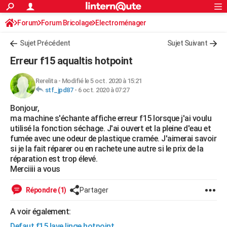
ACTUALITÉS
Forum
Forum Bricolage
Connexion
Electroménager
S'inscrire
Rechercher
Société
Education
Villes
Politique
Faits Divers
Monde
+
SPORT
Sujet Précédent
Sujet Suivant
Football
Cyclisme
Forum
Coupe du monde 2026
Tennis
Rugby
CULTURE
Erreur f15 aqualtis hotpoint
TNT
Cinéma
Musique
Programme TV
Streaming
Sorties cinéma
+
FINANCE
Rerelita
-
Modifié le 5 oct. 2020 à 15:21
stf_jpd87
-
6 oct. 2020 à 07:27
Impôts
Immobilier
Banque
Crédit
Retraite
Epargne
Risques naturels par ville
Assurance
AUTO
Bonjour,
Réserver un essai
Berlines
Forum auto
Essais
Citadines
SUV
+
HIGH-TECH
ma machine s'échante affiche erreur f15 lorsque j'ai voulu
utilisé la fonction séchage. J'ai ouvert et la pleine d'eau et
Meilleur smartphone
Ordinateurs
Guide high-tech
Mobiles
Internet
Jeux vidéo
+
BRICOLAGE
fumée avec une odeur de plastique cramée. J'aimerai savoir
si je la fait réparer ou en rachete une autre si le prix de la
Aménagement intérieur
Cuisine
Jardinage
+
Forum
Extérieur
Salle de bains
Rangement
WEEK-END
réparation est trop élevé.
Merciiii a vous
Escapades
Expositions
Week-end nature
Guides de France
Patrimoine
Musées
+
LIFESTYLE
Répondre (1)
Partager
Bien-être
Mode
+
Art de vivre
Loisirs
Modes de vie
SANTE
A voir également:
Guide de la santé
Médicaments
+
Alimentation
Maladies
Sommeil
VOYAGE
Defaut f15 lave linge hotpoint