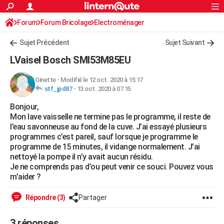
ACTUALITÉS
Forum
Forum Bricolage
Connexion
Electroménager
S'inscrire
Rechercher
Société
Education
Villes
Politique
Faits Divers
Monde
+
SPORT
Sujet Précédent
Sujet Suivant
Football
Cyclisme
Forum
Coupe du monde 2026
Tennis
Rugby
CULTURE
LVaisel Bosch SMI53M85EU
TNT
Cinéma
Musique
Programme TV
Streaming
Sorties cinéma
+
FINANCE
Ginette
-
Modifié le 12 oct. 2020 à 15:17
stf_jpd87
-
13 oct. 2020 à 07:15
Impôts
Immobilier
Banque
Crédit
Retraite
Epargne
Risques naturels par ville
Assurance
AUTO
Bonjour,
Réserver un essai
Berlines
Forum auto
Essais
Citadines
SUV
+
HIGH-TECH
Mon lave vaisselle ne termine pas le programme, il reste de
l’eau savonneuse au fond de la cuve. J’ai essayé plusieurs
Meilleur smartphone
Ordinateurs
Guide high-tech
Mobiles
Internet
Jeux vidéo
+
BRICOLAGE
programmes c’est pareil, sauf lorsque je programme le
programme de 15 minutes, il vidange normalement. J’ai
Aménagement intérieur
Cuisine
Jardinage
+
Forum
Extérieur
Salle de bains
Rangement
WEEK-END
nettoyé la pompe il n’y avait aucun résidu.
Je ne comprends pas d’ou peut venir ce souci. Pouvez vous
Escapades
Expositions
Week-end nature
Guides de France
Patrimoine
Musées
+
LIFESTYLE
m’aider ?
Bien-être
Mode
+
Art de vivre
Loisirs
Modes de vie
SANTE
Répondre (3)
Partager
Guide de la santé
Médicaments
+
Alimentation
Maladies
Sommeil
VOYAGE
3 réponses