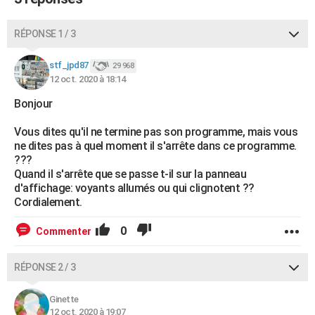
City break
Voyage de noces
Climat
Destinations
Voyage nature
Forum
+
PHOTO
RÉPONSE 1 / 3
GUIDES D'ACHAT
stf_jpd87
29 968
BONS PLANS
12 oct. 2020 à 18:14
CARTE DE VOEUX
Bonjour
Carte Bonne année
Carte Pâques
Carte de Noël
Carte Saint-Valentin
Carte d'anniversaire
DICTIONNAIRE
Vous dites qu'il ne termine pas son programme, mais vous
ne dites pas à quel moment il s'arrête dans ce programme.
Biographies
Expressions
Dictionnaire
Citations
Proverbes
???
PROGRAMME TV
Quand il s'arrête que se passe t-il sur la panneau
d'affichage: voyants allumés ou qui clignotent ??
COPAINS D'AVANT
Cordialement.
Se connecter
Collèges
Universités
Service militaire
S'inscrire
Lycées
Primaires
Entreprises
Avis de recherche
AVIS DE DÉCÈS
0
Commenter
FORUM
RÉPONSE 2 / 3
Lifestyle
Sport
Television
Cinema
Bricolage
Culture
Auto
Voyage
Ginette
12 oct. 2020 à 19:07