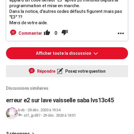
apparu un code défaut "E3" après 20 minutes depuis la
programmation et mise en marche.
Dans la notice, d'autres codes défauts figurent mais pas
"E3" ??
Merci de votre aide.
0
Commenter
Afficher toute la discussion
Répondre
Posez votre question
Discussions similaires
erreur e2 sur lave vaisselle saba lvs13c45
bob
-
28 déc. 2020 à 19:34
stf_jpd87
-
29 déc. 2020 à 18:01
3 réponses