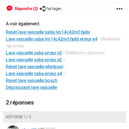
City break
Voyage de noces
Climat
Destinations
Voyage nature
Forum
+
PHOTO
Répondre (2)
Partager
GUIDES D'ACHAT
A voir également:
BONS PLANS
Reset lave vaisselle saba lvs14c42mi16plix
Lave vaisselle saba lvs14c42mi16plix erreur e4
- Meilleures
CARTE DE VOEUX
réponses
Carte Bonne année
Carte Pâques
Carte de Noël
Carte Saint-Valentin
Carte d'anniversaire
Lave vaisselle saba erreur e3
- Meilleures réponses
DICTIONNAIRE
Lave vaisselle saba erreur e2
✓
Biographies
Expressions
Dictionnaire
Citations
Proverbes
PROGRAMME TV
Reset lave vaisselle whirlpool
✓
Lave vaisselle saba erreur e4
✓
COPAINS D'AVANT
Reset lave vaisselle bosch
Dégraissant lave vaisselle
Se connecter
Collèges
Universités
Service militaire
S'inscrire
Lycées
Primaires
Entreprises
Avis de recherche
AVIS DE DÉCÈS
FORUM
2 réponses
Lifestyle
Sport
Television
Cinema
Bricolage
Culture
Auto
Voyage
RÉPONSE 1 / 2