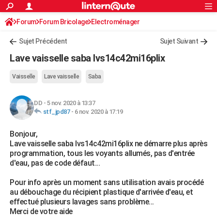
ACTUALITÉS
Forum
Forum Bricolage
Connexion
Electroménager
S'inscrire
Rechercher
Société
Education
Villes
Politique
Faits Divers
Monde
+
SPORT
Sujet Précédent
Sujet Suivant
Football
Cyclisme
Forum
Coupe du monde 2026
Tennis
Rugby
CULTURE
Lave vaisselle saba lvs14c42mi16plix
TNT
Cinéma
Musique
Programme TV
Streaming
Sorties cinéma
+
FINANCE
Vaisselle
Lave vaisselle
Saba
Impôts
Immobilier
Banque
Crédit
Retraite
Epargne
Risques naturels par ville
Assurance
AUTO
DD
-
5 nov. 2020 à 13:37
Réserver un essai
Berlines
Forum auto
Essais
Citadines
SUV
+
HIGH-TECH
stf_jpd87
-
6 nov. 2020 à 17:19
Meilleur smartphone
Ordinateurs
Guide high-tech
Mobiles
Internet
Jeux vidéo
+
BRICOLAGE
Bonjour,
Lave vaisselle saba lvs14c42mi16plix ne démarre plus après
Aménagement intérieur
Cuisine
Jardinage
+
Forum
Extérieur
Salle de bains
Rangement
WEEK-END
programmation, tous les voyants allumés, pas d'entrée
d'eau, pas de code défaut...
Escapades
Expositions
Week-end nature
Guides de France
Patrimoine
Musées
+
LIFESTYLE
Pour info après un moment sans utilisation avais procédé
Bien-être
Mode
+
Art de vivre
Loisirs
Modes de vie
SANTE
au débouchage du récipient plastique d'arrivée d'eau, et
effectué plusieurs lavages sans problème...
Guide de la santé
Médicaments
+
Alimentation
Maladies
Sommeil
VOYAGE
Merci de votre aide