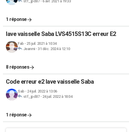
stf_jpd87
-
6 avr. 2021 à 19:33
1 réponse
lave vaisselle Saba LVS4515S13C erreur E2
Fab
-
25 juil. 2021 à 10:34
Jeanmi
-
31 déc. 2024 à 12:10
8 réponses
Code erreur e2 lave vaisselle Saba
Sab
-
24 juil. 2022 à 13:06
stf_jpd87
-
24 juil. 2022 à 18:04
1 réponse