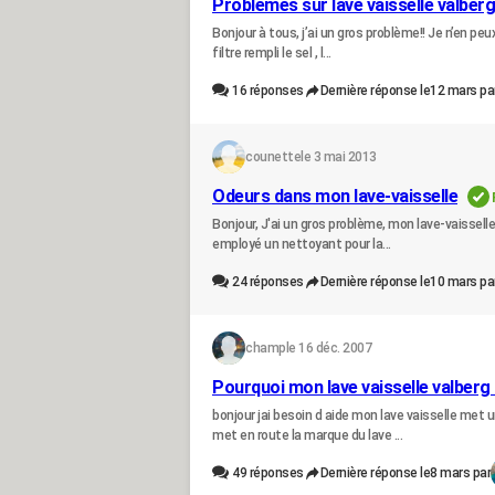
Problèmes sur lave vaisselle valberg
Bonjour à tous, j’ai un gros problème!! Je n’en peu
filtre rempli le sel , l...
16
réponses
Dernière réponse le
12 mars pa
counette
le 3 mai 2013
Odeurs dans mon lave-vaisselle
Bonjour, J'ai un gros problème, mon lave-vaissell
employé un nettoyant pour la...
24
réponses
Dernière réponse le
10 mars pa
champ
le 16 déc. 2007
Pourquoi mon lave vaisselle valberg 
bonjour jai besoin d aide mon lave vaisselle met u
met en route la marque du lave ...
49
réponses
Dernière réponse le
8 mars par