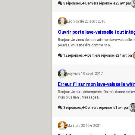
8
réponses
Dernière réponse le
25 avr. par
Léonidas
le 20 août 2016
Ouvrir porte lave-vaisselle tout in
Bonjour, Je viens de recevoir mon lave-vaisselle 
pouvez-vous me dire comment o...
12
réponses
Dernière réponse le
24 avr. par
psylvia
le 10 sept. 2017
Erreur f1 sur mon lave-vaisselle whi
Bonjour, Je suis désespérée. On m'a donné ce lave-
Puis plus rien... Message F...
3
réponses
Dernière réponse le
1 avr. par
Marine
le 23 févr. 2021