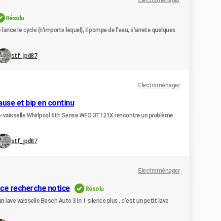
Electroménager
Résolu
 lance le cycle (n'importe lequel), il pompe de l'eau, s'arrete quelques
stf_jpd87
Electroménager
ause et bip en continu
ve-vaisselle Whirlpool 6th Sense WFO 3T121X rencontre un problème
stf_jpd87
Electroménager
ence recherche notice
Résolu
n lave vaisselle Bosch Auto 3 in 1 silence plus , c'est un petit lave