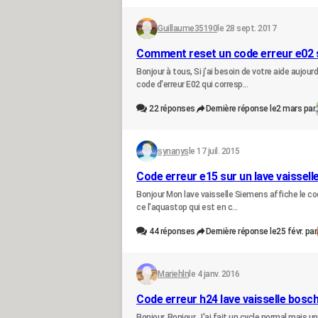
Guillaume35190
le 28 sept. 2017
Comment reset un code erreur e02 s
Bonjour à tous, Si j'ai besoin de votre aide aujo
code d'erreur E02 qui corresp...
22
réponses
Dernière réponse le
2 mars par
synanys
le 17 juil. 2015
Code erreur e15 sur un lave vaissell
Bonjour Mon lave vaisselle Siemens affiche le code
ce l'aquastop qui est en c...
44
réponses
Dernière réponse le
25 févr. par
Mariehln
le 4 janv. 2016
Code erreur h24 lave vaisselle bosc
Bonjour, Bonjour, J'ai fait un cycle normal mais un