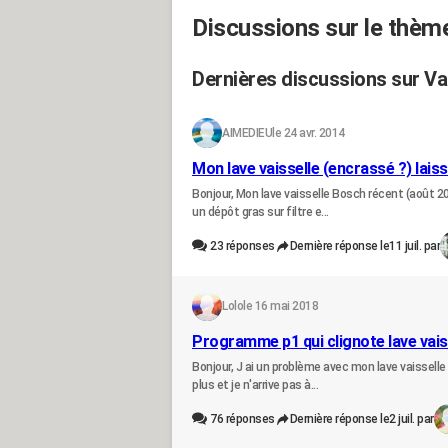
Discussions sur le thème
Dernières discussions sur Va
AIMEDIEU
le 24 avr. 2014
Mon lave vaisselle (encrassé ?) laiss
Bonjour, Mon lave vaisselle Bosch récent (août 201
un dépôt gras sur filtre e...
23
réponses
Dernière réponse le
11 juil. par
Lolo
le 16 mai 2018
Programme p1 qui clignote lave vais
Bonjour, J ai un problème avec mon lave vaisselle 
plus et je n'arrive pas à...
76
réponses
Dernière réponse le
2 juil. par