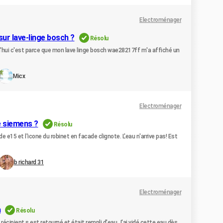
Electroménager
ur lave-linge bosch ?
Résolu
urd'hui c'est parce que mon lave linge bosch wae28217ff m'a affiché un
Micx
Electroménager
e siemens ?
Résolu
 e15 et l'icone du robinet en facade clignote. L'eau n'arrive pas! Est
b richard 31
Electroménager
h
Résolu
 récipient s.est retourné et était rempli d'eau J'ai vidé cette eau dès