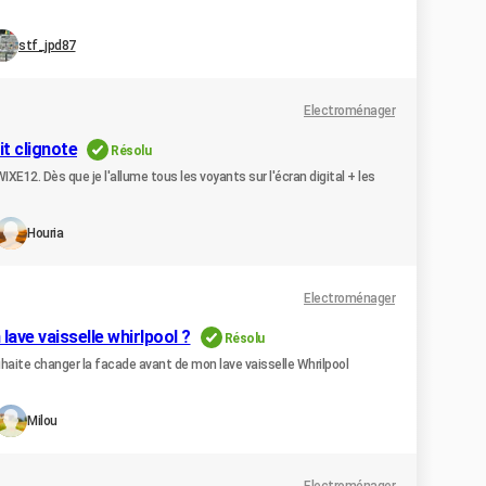
stf_jpd87
Electroménager
t clignote
Résolu
XE12. Dès que je l'allume tous les voyants sur l'écran digital + les
Houria
Electroménager
ve vaisselle whirlpool ?
Résolu
ouhaite changer la facade avant de mon lave vaisselle Whrilpool
Milou