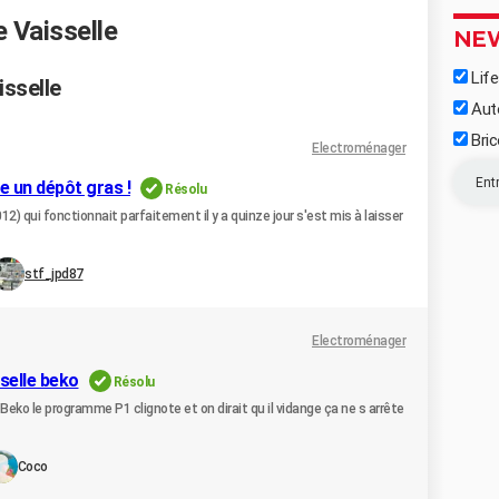
 Vaisselle
NE
Life
isselle
Aut
Bric
Electroménager
e un dépôt gras !
Résolu
2) qui fonctionnait parfaitement il y a quinze jour s'est mis à laisser
stf_jpd87
Electroménager
selle beko
Résolu
Beko le programme P1 clignote et on dirait qu il vidange ça ne s arrête
Coco