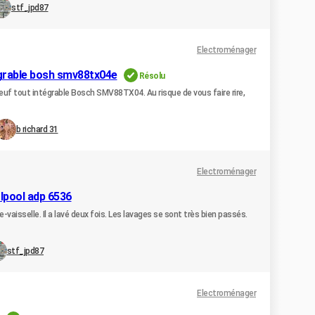
stf_jpd87
Electroménager
tégrable bosh smv88tx04e
Résolu
neuf tout intégrable Bosch SMV88TX04. Au risque de vous faire rire,
b richard 31
Electroménager
rlpool adp 6536
vaisselle. Il a lavé deux fois. Les lavages se sont très bien passés.
stf_jpd87
Electroménager