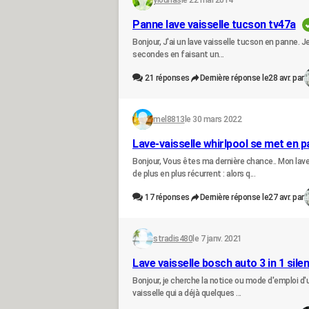
ylounas
le 22 mai 2014
Panne lave vaisselle tucson tv47a
Bonjour, J'ai un lave vaisselle tucson en panne. Je
secondes en faisant un...
21
réponses
Dernière réponse le
28 avr. par
mel8813
le 30 mars 2022
Lave-vaisselle whirlpool se met en p
Bonjour, Vous êtes ma dernière chance.. Mon la
de plus en plus récurrent : alors q...
17
réponses
Dernière réponse le
27 avr. par
stradis480
le 7 janv. 2021
Lave vaisselle bosch auto 3 in 1 sil
Bonjour, je cherche la notice ou mode d'emploi d'u
vaisselle qui a déjà quelques ...