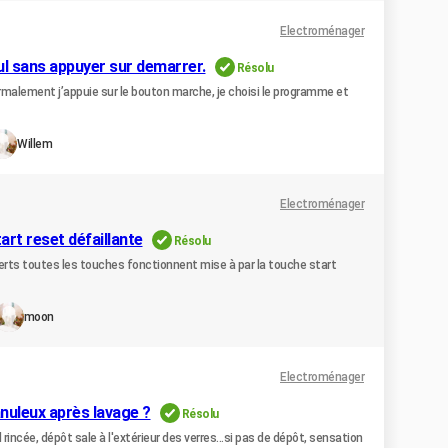
Electroménager
ul sans appuyer sur demarrer.
Résolu
rmalement j’appuie sur le bouton marche, je choisi le programme et
Willem
Electroménager
art reset défaillante
Résolu
uverts toutes les touches fonctionnent mise à par la touche start
moon
Electroménager
nuleux après lavage ?
Résolu
incée, dépôt sale à l'extérieur des verres...si pas de dépôt, sensation