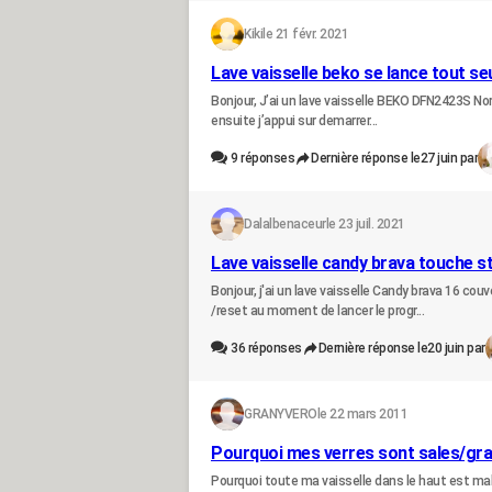
Kiki
le 21 févr. 2021
Lave vaisselle beko se lance tout se
Bonjour, J’ai un lave vaisselle BEKO DFN2423S No
ensuite j’appui sur demarrer...
9
réponses
Dernière réponse le
27 juin par
Dalalbenaceur
le 23 juil. 2021
Lave vaisselle candy brava touche st
Bonjour, j'ai un lave vaisselle Candy brava 16 co
/reset au moment de lancer le progr...
36
réponses
Dernière réponse le
20 juin par
GRANYVERO
le 22 mars 2011
Pourquoi mes verres sont sales/gra
Pourquoi toute ma vaisselle dans le haut est mal r