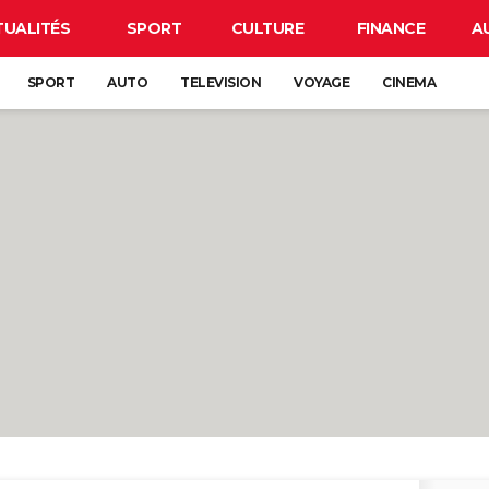
TUALITÉS
SPORT
CULTURE
FINANCE
A
SPORT
AUTO
TELEVISION
VOYAGE
CINEMA