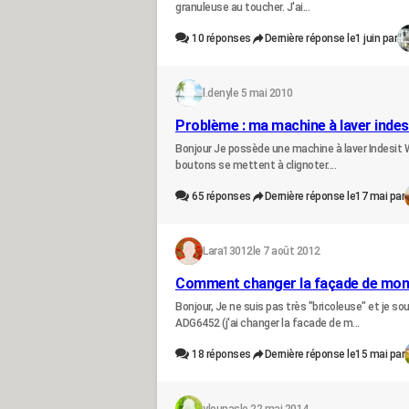
granuleuse au toucher. J'ai...
10
réponses
Dernière réponse le
1 juin par
l.deny
le 5 mai 2010
Problème : ma machine à laver indesi
Bonjour Je possède une machine à laver Indesit WI
boutons se mettent à clignoter....
65
réponses
Dernière réponse le
17 mai par
Lara13012
le 7 août 2012
Comment changer la façade de mon la
Bonjour, Je ne suis pas très "bricoleuse" et je s
ADG6452 (j'ai changer la facade de m...
18
réponses
Dernière réponse le
15 mai par