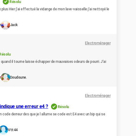
Résolu
x plus Hier j’ai effectué la vidange de mon lave-vaisselle j’ai nettoyé le
r
Jack
Electroménager
Résolu
e quand il tourne laisse échapper de mauvaises odeurs de pourri. J'ai
r
Doudoune.
Electroménager
indique une erreur e4 ?
Résolu
n code derreur des que je l allume se code est E4 avec un bip qui se
Vtt44